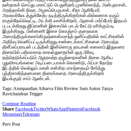
நன்றாகச் செய்து பாராட்டுப் பெறுகிறார்.முனீஸ்காந்த், அன்புதாசன்,
அறந்தாங்கி நிஷா, அழகம்பெருமாள், சீதா ஆகியோர்
அவரவர்வேடத்துக்கேற்ப நடித்திருக்கிறார்கள்.வில்லனாக வரும்
ராகுல்தேவ்ஷெட்டி, அடக்கி வாசிக்கிறார். ஆனால் பார்ப்போர் இதயம்
படபடக்கிறது.ஜிப்ரானின் இசையில் பாடல் கேட்டு ரசிக்கும்படி
இருக்கிறது. பின்னணி இசை கொஞ்சம் குறைவாக
அமைந்திருக்கலாம்கிருஷ்ணன்வசந்த் ஒளிப்பதிவில் காட்சிகளின்
அதிர்வு வெளிப்பட்டிருக்கிறது.சண்டைக்காட்சிகளை அமைத்த
திலீப்சுப்பராயன் படத்தின் இன்னொரு நாயகன் எனலாம்.இதுவரை
திரையில் பதிவாகாத காவல்துறையின் ஒரு பிரிவு,
தத்தெடுக்கப்படும் ஆதரவற்ற குழந்தைகளின் நிலை ஆகிய
புதுவிசயங்களை அடிப்படையாகக் கொண்டு, அப்பா தோற்ற
இடத்தில் வெல்லும் மகன் என்கிற பாசத்தையும் சேர்த்து
புத்திசாலித்தனமான திரைக்கதை அமைத்திருக்கிறார்
இயக்குநர் சாம் ஆண்டன்.
Tags: Arunpandian Atharva Film Review Sam Anton Tanya
Ravichandran Trigger
Continue Reading
Share
Facebook
Twitter
WhatsApp
Pinterest
Facebook
Messenger
Telegram
Prev Post