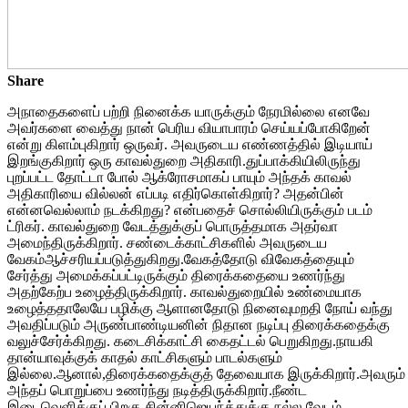
Share
அநாதைகளைப் பற்றி நினைக்க யாருக்கும் நேரமில்லை எனவே
அவர்களை வைத்து நான் பெரிய வியாபாரம் செய்யப்போகிறேன்
என்று கிளம்புகிறார் ஒருவர். அவருடைய எண்ணத்தில் இடியாய்
இறங்குகிறார் ஒரு காவல்துறை அதிகாரி.துப்பாக்கியிலிருந்து
புறப்பட்ட தோட்டா போல் ஆக்ரோசமாகப் பாயும் அந்தக் காவல்
அதிகாரியை வில்லன் எப்படி எதிர்கொள்கிறார்? அதன்பின்
என்னவெல்லாம் நடக்கிறது? என்பதைச் சொல்லியிருக்கும் படம்
ட்ரிகர். காவல்துறை வேடத்துக்குப் பொருத்தமாக அதர்வா
அமைந்திருக்கிறார். சண்டைக்காட்சிகளில் அவருடைய
வேகம்ஆச்சரியப்படுத்துகிறது.வேகத்தோடு விவேகத்தையும்
சேர்த்து அமைக்கப்பட்டிருக்கும் திரைக்கதையை உணர்ந்து
அதற்கேற்ப உழைத்திருக்கிறார். காவல்துறையில் உண்மையாக
உழைத்ததாலேயே பழிக்கு ஆளானதோடு நினைவுமறதி நோய் வந்து
அவதிப்படும் அருண்பாண்டியனின் நிதான நடிப்பு திரைக்கதைக்கு
வலுச்சேர்க்கிறது. கடைசிக்காட்சி கைதட்டல் பெறுகிறது.நாயகி
தான்யாவுக்குக் காதல் காட்சிகளும் பாடல்களும்
இல்லை.ஆனால்,திரைக்கதைக்குத் தேவையாக இருக்கிறார்.அவரும்
அந்தப் பொறுப்பை உணர்ந்து நடித்திருக்கிறார்.நீண்ட
இடைவெளிக்குப் பிறகு சின்னிஜெயந்த்துக்கு நல்ல வேடம்.