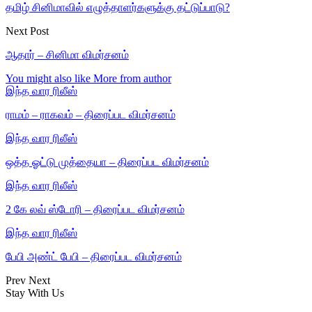
தமிழ் சினிமாவில் எழுத்தாளர்களுக்கு தட்டுப்பாடு?
Next Post
ஆதார் – சினிமா விமர்சனம்
You might also like
More from author
இந்த வார ரிலீஸ்
ராமம் – ராகவம் – திரைப்பட விமர்சனம்
இந்த வார ரிலீஸ்
ஒத்த ஓட்டு முத்தையா – திரைப்பட விமர்சனம்
இந்த வார ரிலீஸ்
2 கே லவ் ஸ்டோரி – திரைப்பட விமர்சனம்
இந்த வார ரிலீஸ்
பேபி அண்ட் பேபி – திரைப்பட விமர்சனம்
Prev
Next
Stay With Us