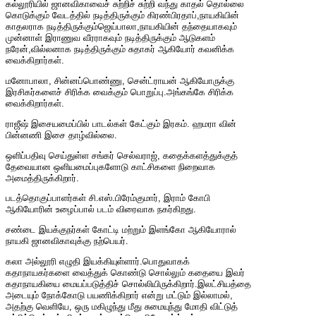
கல்லூரியில் ஜானவிகாவைச் சுற்றிச் சுற்றி வந்து காதல் தொல்லை
கொடுக்கும் வேடத்தில் நடித்திருக்கும் கிரண்பிரதாப்,நாயகியின்
காதலராக நடித்திருக்கும்ஜெய்பாலா,நாயகி
யின் தந்தையாகவும்
முன்னாள் இராணுவ வீரராகவும் நடித்திருக்கும் ஆடுகளம்
நரேன்,வில்லனாக நடித்திருக்கும் சுதாகர் ஆகியோர் கவனிக்க
வைக்கிறார்கள்.
மனோபாலா, சின்னப்பொண்ணு, சென்ட்ராயன் ஆகியோருக்கு
இரசிகர்களைச் சிரிக்க வைக்கும் பொறுப்பு.அங்கங்கே சிரிக்க
வைக்கிறார்கள்.
ராஜீஷ் இசையமைப்பில் பாடல்கள் கேட்கும் இரகம். ஹமரா வின்
பின்னணி இசை தாழ்வில்லை.
ஒளிப்பதிவு செய்துள்ள சங்கர் செல்வராஜ், கதைக்களத்துக்குத்
தேவையான ஒளியமைப்புகளோடு காட்சிகளை நிறைவாக
அமைத்திருக்கிறார்.
படத்தொகுப்பாளர்கள் சி.எஸ்.பிரே
ம்குமார், இராம் கோபி
ஆகியோரின் உழைப்பால் படம் விரைவாக நகர்கிறது.
சண்டை இயக்குநர்கள் கோட்டி மற்றும் இளங்கோ ஆகியோரால்
நாயகி ஜானவிகாவுக்கு நற்பெயர்.
கலா அல்லூரி எழுதி இயக்கியுள்ளார்.பொதுவாகக்
கதாநாயகர்களை வைத்துக் கொண்டு சொல்லும் கதையை இவர்
கதாநாயகியை மையப்படுத்திச் சொல்லியிருக்கிறார்.இலட்சியத்தை
அடையும் நோக்கோடு பயணிக்கிறார் என்று மட்டும் இல்லாமல்,
அதற்கு வெளியே, ஒரு மகிழுந்து மீது சுமையுந்து மோதி விட்டுத்