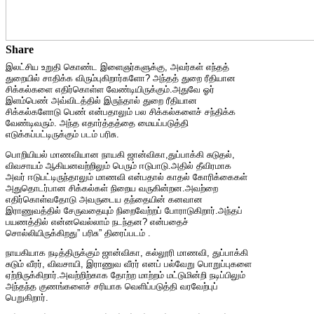
Share
இலட்சிய உறுதி கொண்ட இளைஞர்களுக்கு, அவர்கள் எந்தத்
துறையில் சாதிக்க விரும்புகிறார்களோ? அந்தத் துறை ரீதியான
சிக்கல்களை எதிர்கொள்ள வேண்டியிருக்கும்.அதுவே ஓர்
இளம்பெண் அவ்விடத்தில் இருந்தால் துறை ரீதியான
சிக்கல்களோடு பெண் என்பதாலும் பல சிக்கல்களைச் சந்திக்க
வேண்டிவரும். அந்த எதார்த்தத்தை மையப்படுத்தி
எடுக்கப்பட்டிருக்கும் படம் பரிசு.
பொறியியல் மாணவியான நாயகி ஜான்விகா,துப்பாக்கி சுடுதல்,
விவசாயம் ஆகியனவற்றிலும் பெரும் ஈடுபாடு.அதில் தீவிரமாக
அவர் ஈடுபட்டிருந்தாலும் மாணவி என்பதால் காதல் கோரிக்கைகள்
அதுதொடர்பான சிக்கல்கள் நிறைய வருகின்றன.அவற்றை
எதிர்கொள்வதோடு அவருடைய தந்தையின் கனவான
இராணுவத்தில் சேருவதையும் நிறைவேற்றப் போராடுகிறார்.அந்தப்
பயணத்தில் என்னவெல்லாம் நடந்தன? என்பதைச்
சொல்லியிருக்கிறது” பரிசு” திரைப்படம் .
நாயகியாக நடித்திருக்கும் ஜான்விகா, கல்லூரி மாணவி, துப்பாக்கி
சுடும் வீரர், விவசாயி, இராணுவ வீரர் எனப் பல்வேறு பொறுப்புகளை
ஏற்றிருக்கிறார்.அவற்றிற்காக தோற்ற மாற்றம் மட்டுமின்றி நடிப்பிலும்
அந்தந்த குணங்களைச் சரியாக வெளிப்படுத்தி வரவேற்புப்
பெறுகிறார்.