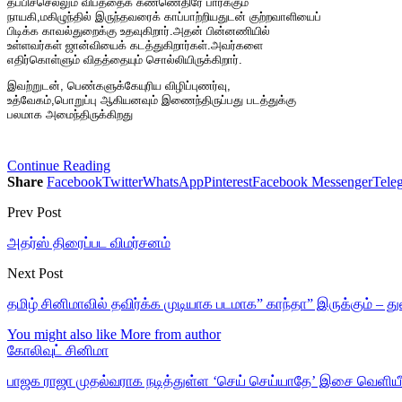
தப்பிச்செல்லும் விபத்தைக் கண்ணெதிரே பார்க்கும்
நாயகி,மகிழுந்தில் இருந்தவரைக் காப்பாற்றியதுடன் குற்றவாளியைப்
பிடிக்க காவல்துறைக்கு உதவுகிறார்.அதன் பின்னணியில்
உள்ளவர்கள் ஜான்வியைக் கடத்துகிறார்கள்.அவர்களை
எதிர்கொள்ளும் விதத்தையும் சொல்லியிருக்கிறார்.
இவற்றுடன், பெண்களுக்கேயுரிய விழிப்புணர்வு,
உத்வேகம்,பொறுப்பு ஆகியனவும் இணைந்திருப்பது படத்துக்கு
பலமாக அமைந்திருக்கிறது
Continue Reading
Share
Facebook
Twitter
WhatsApp
Pinterest
Facebook Messenger
Tele
Prev Post
அதர்ஸ் திரைப்பட விமர்சனம்
Next Post
தமிழ் சினிமாவில் தவிர்க்க முடியாக படமாக” காந்தா” இருக்கும் – துல
You might also like
More from author
கோலிவுட் சினிமா
பாஜக ராஜா முதல்வராக நடித்துள்ள ‘செய் செய்யாதே’ இசை வெளியீ