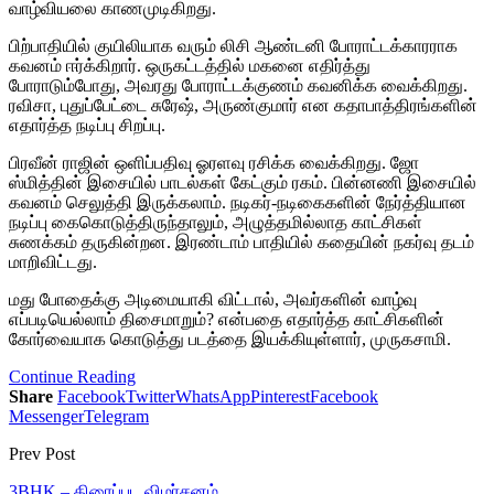
வாழ்வியலை காணமுடிகிறது.
பிற்பாதியில் குயிலியாக வரும் லிசி ஆண்டனி போராட்டக்காரராக
கவனம் ஈர்க்கிறார். ஒருகட்டத்தில் மகனை எதிர்த்து
போராடும்போது, அவரது போராட்டக்குணம் கவனிக்க வைக்கிறது.
ரவிசா, புதுப்பேட்டை சுரேஷ், அருண்குமார் என கதாபாத்திரங்களின்
எதார்த்த நடிப்பு சிறப்பு.
பிரவீன் ராஜின் ஒளிப்பதிவு ஓரளவு ரசிக்க வைக்கிறது. ஜோ
ஸ்மித்தின் இசையில் பாடல்கள் கேட்கும் ரகம். பின்னணி இசையில்
கவனம் செலுத்தி இருக்கலாம். நடிகர்-நடிகைகளின் நேர்த்தியான
நடிப்பு கைகொடுத்திருந்தாலும், அழுத்தமில்லாத காட்சிகள்
சுணக்கம் தருகின்றன. இரண்டாம் பாதியில் கதையின் நகர்வு தடம்
மாறிவிட்டது.
மது போதைக்கு அடிமையாகி விட்டால், அவர்களின் வாழ்வு
எப்படியெல்லாம் திசைமாறும்? என்பதை எதார்த்த காட்சிகளின்
கோர்வையாக கொடுத்து படத்தை இயக்கியுள்ளார், முருகசாமி.
Continue Reading
Share
Facebook
Twitter
WhatsApp
Pinterest
Facebook
Messenger
Telegram
Prev Post
3BHK – திரைப்பட விமர்சனம்