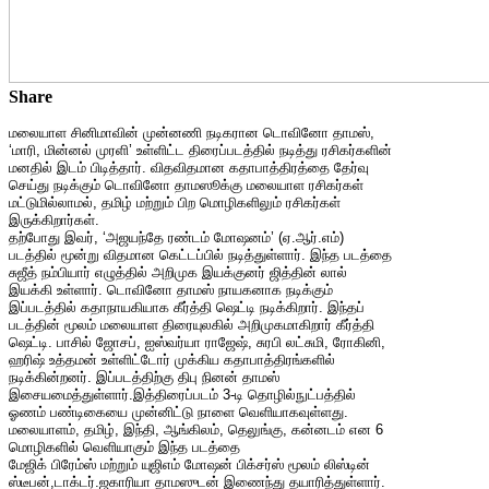
Share
மலையாள சினிமாவின் முன்னணி நடிகரான டொவினோ தாமஸ்,
‘மாரி, மின்னல் முரளி’ உள்ளிட்ட திரைப்படத்தில் நடித்து ரசிகர்களின்
மனதில் இடம் பிடித்தார். விதவிதமான கதாபாத்திரத்தை தேர்வு
செய்து நடிக்கும் டொவினோ தாமஸூக்கு மலையாள ரசிகர்கள்
மட்டுமில்லாமல், தமிழ் மற்றும் பிற மொழிகளிலும் ரசிகர்கள்
இருக்கிறார்கள்.
தற்போது இவர், ‘அஜயந்தே ரண்டம் மோஷனம்’ (ஏ.ஆர்.எம்)
படத்தில் மூன்று விதமான கெட்டப்பில் நடித்துள்ளார். இந்த படத்தை
சுஜீத் நம்பியார் எழுத்தில் அறிமுக இயக்குனர் ஜித்தின் லால்
இயக்கி உள்ளார். டொவினோ தாமஸ் நாயகனாக நடிக்கும்
இப்படத்தில் கதாநாயகியாக கீர்த்தி ஷெட்டி நடிக்கிறார். இந்தப்
படத்தின் மூலம் மலையாள திரையுலகில் அறிமுகமாகிறார் கீர்த்தி
ஷெட்டி. பாசில் ஜோசப், ஐஸ்வர்யா ராஜேஷ், சுரபி லட்சுமி, ரோகினி,
ஹரிஷ் உத்தமன் உள்ளிட்டோர் முக்கிய கதாபாத்திரங்களில்
நடிக்கின்றனர். இப்படத்திற்கு திபு நினன் தாமஸ்
இசையமைத்துள்ளார்.இத்திரைப்படம் 3-டி தொழில்நுட்பத்தில்
ஓணம் பண்டிகையை முன்னிட்டு நாளை வெளியாகவுள்ளது.
மலையாளம், தமிழ், இந்தி, ஆங்கிலம், தெலுங்கு, கன்னடம் என 6
மொழிகளில் வெளியாகும் இந்த படத்தை
மேஜிக் பிரேம்ஸ் மற்றும் யுஜிஎம் மோஷன் பிக்சர்ஸ் மூலம் லிஸ்டின்
ஸ்டீபன்,டாக்டர்.ஜகாரியா தாமஸுடன் இணைந்து தயாரித்துள்ளார்.