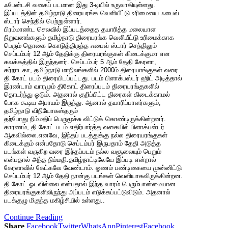
ஃபேன்டசி வகைப் படமான இது 3-டியில் உருவாகியுள்ளது.
இப்படத்தின் தமிழ்நாடு திரையரங்க வெளியீட்டு உரிமையை ஃபைவ்
ஸ்டார் செந்தில் பெற்றுள்ளார்.
பிரம்மாண்ட செலவில் இப்படத்தைத தயாரித்த மலையாள
நிறுவனங்களும் தமிழ்நாடு திரையரங்க வெளியீட்டு உரிமைக்காக
பெரும் தொகை கொடுத்திருந்த ஃபைவ் ஸ்டார் செந்திலும்
செப்டம்பர் 12 ஆம் தேதிக்கு திரையரங்குகள் கிடைக்குமா என
கலக்கத்தில் இருந்தனர். செப்டம்பர் 5 ஆம் தேதி கேரளா,
கர்நாடகா, தமிழ்நாடு மாநிலங்களில் 2000ம் திரையாங்குகள் வரை
தி கோட் படம் திரையிடப்பட்டது. படம் பிளாக்பஸ்டர் ஹிட் அடித்தால்
இரண்டாம் வாரமும் திகோட் திரைப்படம் திரையரங்குகளில்
தொடர்ந்து ஓடும். அதனால் குறிப்பிட்ட திரைகள் கிடைக்காமல்
போக கூடிய அபாயம் இருந்து. ஆனால் தயாரிப்பாளர்களும்,
தமிழ்நாடு விநியோகஸ்தரும்
தற்போது நிம்மதிப் பெருமூச்சு விட்டுக் கொண்டிருக்கின்றனர்.
காரணம், தி கோட் படம் எதிர்பார்த்த வகையில் பிளாக்பஸ்டர்
ஆகவில்லை.எனவே, இந்தப் படத்துக்கு நல்ல திரையரங்குகள்
கிடைக்கும் என்பதோடு செப்டம்பர் இருபதாம் தேதி அடுத்த
படங்கள் வருகிற வரை இந்தப்படம் நல்ல வசூலையும் பெறும்
என்பதால் அந்த நிம்மதி.தமிழ்நாட்டிலேயே இப்படி என்றால்
கேரளாவில் கேட்கவே வேண்டாம். ஓணம் பண்டிகையை முன்னிட்டு
செப்டம்பர் 12 ஆம் தேதி நான்கு படங்கள் வெளியாகவிருக்கின்றன.
தி கோட் ஓடவில்லை என்பதால் இந்த வாரம் பெரும்பான்மையான
திரையரங்குகளிலிருந்து அப்படம் எடுக்கப்பட்டுவிடும். அதனால்
படக்குழு மிகுந்த மகிழ்சியில் உள்ளது..
Continue Reading
Share
Facebook
Twitter
WhatsApp
Pinterest
Facebook