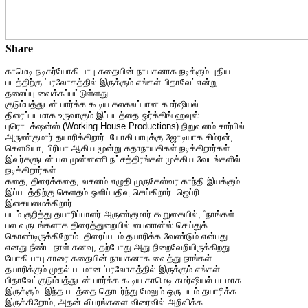
Share
காமெடி நடிகர்யோகி பாபு கதையின் நாயகனாக நடிக்கும் புதிய
படத்திற்கு ‘பரலோகத்தில் இருக்கும் எங்கள் பிதாவே’ என்று
தலைப்பு வைக்கப்பட்டுள்ளது.
குடும்பத்துடன் பார்க்க கூடிய கலகலப்பான கமர்ஷியல்
திரைப்படமாக உருவாகும் இப்படத்தை ஒர்க்கிங் ஹவுஸ்
புரொடக்‌ஷன்ஸ் (Working House Productions) நிறுவனம் சார்பில்
அருண்குமார் தயாரிக்கிறார். யோகி பாபுக்கு ஜோடியாக சிம்ரன்,
செளமியா, பிரியா ஆகிய மூன்று கதாநாயகிகள் நடிக்கிறார்கள்.
இவர்களுடன் பல முன்னணி நட்சத்திரங்கள் முக்கிய வேடங்களில்
நடிக்கிறார்கள்.
கதை, திரைக்கதை, வசனம் எழுதி முருகேஸ்வர காந்தி இயக்கும்
இப்படத்திற்கு கெளதம் ஒளிப்பதிவு செய்கிறார். ஜெப்ரி
இசையமைக்கிறார்.
படம் குறித்து தயாரிப்பாளர் அருண்குமார் கூறுகையில், “நாங்கள்
பல வருடங்களாக திரைத்துறையில் பைனான்ஸ் செய்துக்
கொண்டிருக்கிறோம். திரைப்படம் தயாரிக்க வேண்டும் என்பது
எனது நீண்ட நாள் கனவு, தற்போது அது நிறைவேறியிருக்கிறது.
யோகி பாபு சாரை கதையின் நாயகனாக வைத்து நாங்கள்
தயாரிக்கும் முதல் படமான ‘பரலோகத்தில் இருக்கும் எங்கள்
பிதாவே’ குடும்பத்துடன் பார்க்க கூடிய காமெடி கமர்ஷியல் படமாக
இருக்கும். இந்த படத்தை தொடர்ந்து மேலும் ஒரு படம் தயாரிக்க
இருக்கிறோம், அதன் விபரங்களை விரைவில் அறிவிக்க