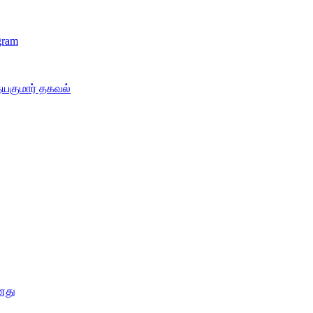
gram
தயகுமார் தகவல்
னது