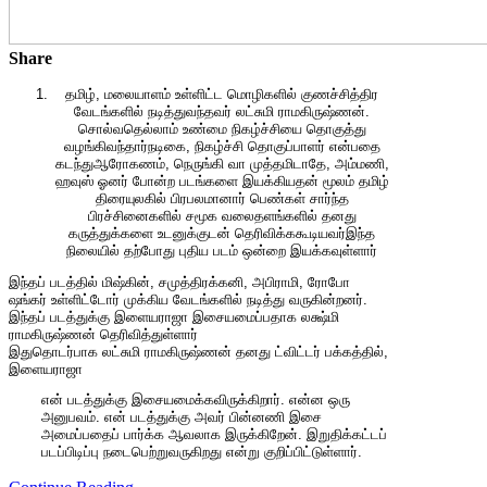
Share
தமிழ், மலையாளம் உள்ளிட்ட மொழிகளில் குணச்சித்திர
வேடங்களில் நடித்துவந்தவர் லட்சுமி ராமகிருஷ்ணன்.
சொல்வதெல்லாம் உண்மை நிகழ்ச்சியை தொகுத்து
வழங்கிவந்தார்நடிகை, நிகழ்ச்சி தொகுப்பாளர் என்பதை
கடந்துஆரோகணம், நெருங்கி வா முத்தமிடாதே, அம்மணி,
ஹவுஸ் ஓனர் போன்ற படங்களை இயக்கியதன் மூலம் தமிழ்
திரையுலகில் பிரபலமானார் பெண்கள் சார்ந்த
பிரச்சினைகளில் சமூக வலைதளங்களில் தனது
கருத்துக்களை உடனுக்குடன் தெரிவிக்ககூடியவர்இந்த
நிலையில் தற்போது புதிய படம் ஒன்றை இயக்கவுள்ளார்
இந்தப் படத்தில் மிஷ்கின், சமுத்திரக்கனி, அபிராமி, ரோபோ
ஷங்கர் உள்ளிட்டோர் முக்கிய வேடங்களில் நடித்து வருகின்றனர்.
இந்தப் படத்துக்கு இளையராஜா இசையமைப்பதாக லக்ஷ்மி
ராமகிருஷ்ணன் தெரிவித்துள்ளார்
இதுதொடர்பாக லட்சுமி ராமகிருஷ்ணன் தனது ட்விட்டர் பக்கத்தில்,
இளையராஜா
என் படத்துக்கு இசையமைக்கவிருக்கிறார். என்ன ஒரு
அனுபவம். என் படத்துக்கு அவர் பின்னணி இசை
அமைப்பதைப் பார்க்க ஆவலாக இருக்கிறேன். இறுதிக்கட்டப்
படப்பிடிப்பு நடைபெற்றுவருகிறது என்று குறிப்பிட்டுள்ளார்.