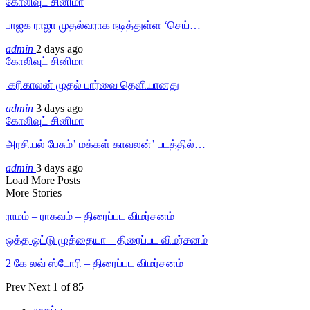
கோலிவுட் சினிமா
பாஜக ராஜா முதல்வராக நடித்துள்ள ‘செய்…
admin
2 days ago
கோலிவுட் சினிமா
‎ கரிகாலன் முதல் பார்வை தெளியானது
admin
3 days ago
கோலிவுட் சினிமா
அரசியல் பேசும்’ மக்கள் காவலன்’ படத்தில்…
admin
3 days ago
Load More Posts
More Stories
ராமம் – ராகவம் – திரைப்பட விமர்சனம்
ஒத்த ஓட்டு முத்தையா – திரைப்பட விமர்சனம்
2 கே லவ் ஸ்டோரி – திரைப்பட விமர்சனம்
Prev
Next
1 of 85