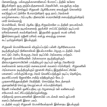
பிணைந்தது. மக்களுக்கானஉரிமைப் போராட்டத்தில் உயிரை
இழக்கிறார் ஒரு குடும்பத்தலைவர்.அதன்பின், வயதுக்கு வந்த
மகள் பள்ளி செல்லும் சிறுவன் ஆகியோரை வைத்துக் கொண்டு
வயிற்றுப்பாட்டுக்கே போராடுகிறார் ஒரு தாய்.அவர்கள்
வாழ்க்கையை அப்படியே திரையில் சமரசமின்றி சமைத்திருக்கிறார்
மாரி செல்வராஜ்
பொன்வேல், சேகர் ஆகிய இரு சிறுவர்களே படத்தின் நாயகர்கள்.
தொழில்முறை நடிகர்களைத் தூக்கிச் சாப்பிட்டுவிடும் நடிப்பால்
ரசிகர்களைக் கவர்கிறார்கள். இருவரில் ஒருவர் கமல் ரசிகர்
இன்னொருவர் ரஜினி ரசிகர் என்று வைத்து ரசனை
கூட்டியிருக்கிறார் இயக்குநர்.
சிறுவன் பொன்வேலால் விரும்பப்படும் பள்ளி ஆசிரியையாக
நடித்திருக்கும் நிகிலாவிமல் இயல்பாகவே அழகு.படத்தில் அவர்
காட்டும் அன்பு பேரழகு.அவர் நடிப்பில் அவ்வளவு பாந்தம்.
சிறுவன் பொன்வேலின் அக்காவாக நடித்திருக்கும்
திவ்யாதுரைசாமியின் பாத்திரமும் நடிப்பும் நன்று.அவரோடு
கண்களால் உரையாடும் கலையரசன் கவனம் ஈர்க்கிறார். சிறுவனின்
அம்மாவாக நடித்திருக்கும் ஜானகி சிறப்பு.இறுதிக்காட்சியில்
மகனைப் பார்க்கும்போது அவர் வெளிப்படுத்தும் நடிப்பு நெகிழ்வு.
தயாரிப்பாளர் ஜேஎஸ்கே.சதீஷ் ஏற்றிருக்கும் வேடம்
முதலாளித்துவத்தின் பிரதிநிதி. கொடுத்த வேடத்தைக்
குறைவின்றி செய்து வெறுப்பைச் சம்பாதிக்கிறார்.
தேனி ஈஸ்வரின் ஒளிப்பதிவு புற அழகையும் உள் வலியையும்
சரியாகக் காட்சிப்படுத்தியிருக்கிறது.
சந்தோஷ் நாராயணனின் இசையில் பாடல்கள் சுகம்.ஒப்பாரி
கனம்.பின்னணி இசை பலம்.
படத்தில் வரும் சிறுவன் பொன்வேல்தான் இன்றைய இயக்குநர்