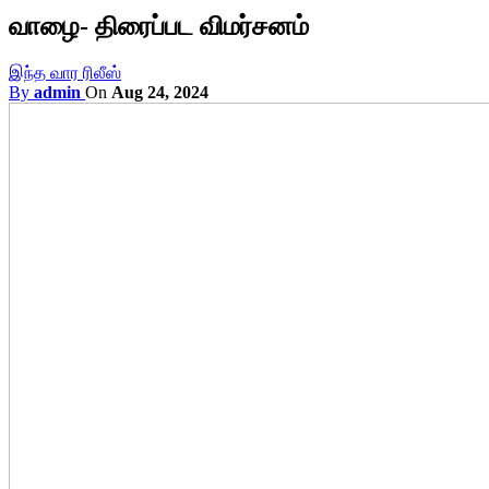
வாழை- திரைப்பட விமர்சனம்
இந்த வார ரிலீஸ்
By
admin
On
Aug 24, 2024