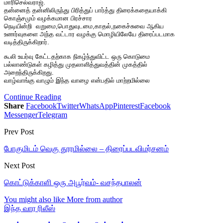
மாரிசெல்வராஜ்.
தன்னைத் தன்னிலிருந்து பிரித்துப் பார்த்து திரைக்கதையாக்கி
கொஞ்சமும் வழக்கமான பிரச்சார
நெடியின்றி வறுமை,பொதுவுடமை,கா
தல்,நகைச்சுவை ஆகிய
உணர்வுகளை அந்த வட்டார வழக்கு மொழியிலேயே திரைப்படமாக
வடித்திருக்கிறார்.
கூலி உயர்வு கேட்டதற்காக நிகழ்ந்துவிட்ட ஒரு கொடுமை
பல்லாண்டுகள் கழித்து முதலாளித்துவத்தின் முகத்தில்
அறைந்திருக்கிறது.
வாழ்வாங்கு வாழும் இந்த வாழை என்பதில் மாற்றமில்லை
Continue Reading
Share
Facebook
Twitter
WhatsApp
Pinterest
Facebook
Messenger
Telegram
Prev Post
போகுமிடம் வெகு தூரமில்லை – திரைப்படவிமர்சனம்
Next Post
கொட்டுக்காளி ஒரு அபூர்வம்- வசந்தபாலன்
You might also like
More from author
இந்த வார ரிலீஸ்