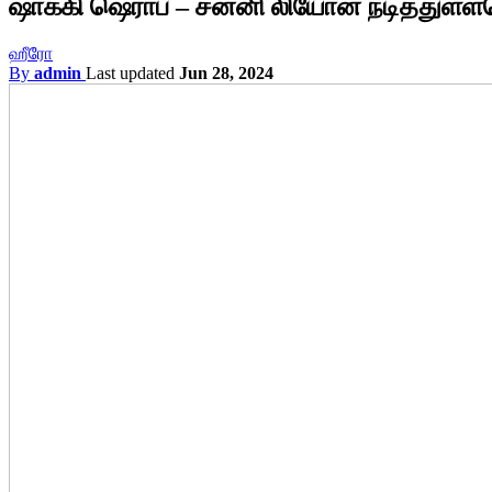
ஷாக்கி ஷெராப் – சன்னி லியோன் நடித்துள்
ஹீரோ
By
admin
Last updated
Jun 28, 2024