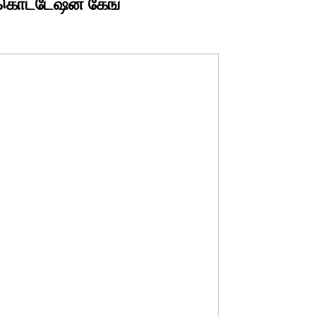
ளகொட்டேஷன் கேங்