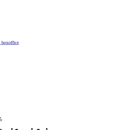
 boxoffice
ங்