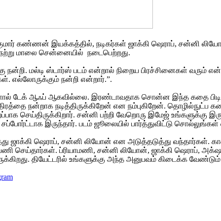
ுமார் கண்ணன் இயக்கத்தில், நடிகர்கள் ஜாக்கி ஷெராப், சன்னி லியோன், 
வு நேற்று மாலை சென்னையில் நடைபெற்றது.
கு நன்றி. மல்டி ஸ்டார்ஸ் படம் என்றால் நிறைய பிரச்சினைகள் வரும்
. எல்லோருக்கும் நன்றி என்றார்.”.
் டேக் ஆஃப் ஆகவில்லை. இரண்டாவதாக சொன்ன இந்த கதை பிடித்துவி
ரத்தை நன்றாக நடித்திருக்கிறேன் என நம்புகிறேன். தொழில்நுட்ப கல
ப்பாக செய்திருக்கிறார். சன்னி பற்றி வேறொரு இமேஜ் உங்களுக்கு இர
ப்போர்ட்டாக இருந்தார். படம் ஜூலையில் பார்த்துவிட்டு சொல்லுங்கள் 
ஜாக்கி ஷெராப், சன்னி லியோன் என அடுத்தடுத்து வந்தார்கள். காஷ்ம
க பணி செய்தார்கள். ப்ரியாமணி, சன்னி லியோன், ஜாக்கி ஷெராப், அக்
 இருக்கிறது. தியேட்டரில் உங்களுக்கு அந்த அனுபவம் கிடைக்க வேண்டும
gram