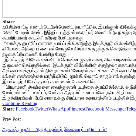
Share
ஃபிலிம்னாட்டி எண்டர்டெயின்மெண்ட் தயாரிப்பில், இயக்குநர் விவேக்க
‘கொட்டேஷன் கேங்’. இந்தப் படத்தின் டிரெய்லர் வெளியீட்டு நிகழ்
தயாரிப்பாளர் காயத்ரி சுரேஷ் பேசியதாவது
“எனக்கு தயாரிப்பாளராக வாய்ப்புக் கொடுத்த இயக்குநர் விவேக்கிற்
லியோன், அக்‌ஷயா என எல்லோருமே சிறப்பாக நடித்துக் கொடுத்தார்கள்
நடிகை ப்ரியாமணி பேசுகிற போது
“இயக்குநர் விவேக் என்னிடம் சொன்ன முதல் கதை சில காரணங்களால
இதுவரை செய்ததில்லை. இயக்குநர் விவேக்கின் சகுந்தலா கதாபாத்தி
அக்‌ஷயாவுக்கும்தான் நிறைய காம்பினேஷன் காட்சிகள். அக்‌ஷயா சிற
உங்கள் எண்ணத்தை மாற்றிவிடும். ஜாக்கி ஷெராப் சாரும் எங்களுக்கு ச
இயக்குநர் விவேக்குமார் கண்ணன் பேசுகையில்
“ ப்ரியாமணி அவர்களை வைத்துதான் படத்தை ஆரம்பித்தோம். அடுத்து 
மேன், ஸ்டண்ட் மாஸ்டர், மேக்கப் ஆர்டிஸ்ட் என எல்லோருமே சிறப்பா
இருக்கிறார்கள். பேபி சாராவுக்கு சிறப்பான கதாபாத்திரம் படத்தில்
Continue Reading
Share
Facebook
Twitter
WhatsApp
Pinterest
Facebook Messenger
Tele
Prev Post
ஆகாஷ் முரளி – அதிதி ஷங்கர் இணையும் புதிய படம்?