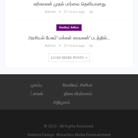
‎ கரிகாலன் முதல் பார்வை தெளியானது
Admin
21 hours ago
கோலிவுட் சினிமா
அரசியல் பேசும்’ மக்கள் காவலன்’ படத்தில்…
Admin
21 hours ago
LOAD MORE POSTS
முகப்பு
கோலிவுட் சினிமா
ட்ரைலர்
திரை விமர்சனம்
அறிமுகம்
© 2023 - All Rights Reserved.
Website Design:
Shivashnu Media Entertainment