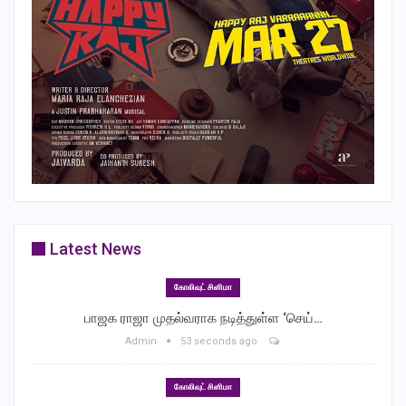
Latest News
கோலிவுட் சினிமா
பாஜக ராஜா முதல்வராக நடித்துள்ள ‘செய்…
Admin
53 seconds ago
கோலிவுட் சினிமா