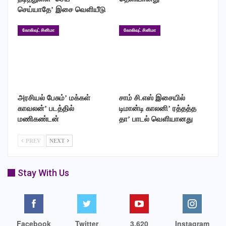
செய்யாதே’ இசை வெளியீடு
கோலிவுட் சினிமா
கோலிவுட் சினிமா
அரசியல் பேசும்’ மக்கள்
சாம் சி.எஸ் இசையில்
காவலன்’ படத்தில்
டிமான்டி காலனி’ ரத்தத்த
மணிகண்டன்
தா’ பாடல் வெளியானது
PREV
NEXT
Stay With Us
Facebook
Twitter
3,620
Instagram