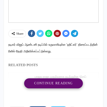
Share
நடிகர் விஜய் ஆண்டனி நடிப்பில் உருவாகியுள்ள ‘ஹிட்லர்’ திரைப்படத்தின்
ரிலீஸ் தேதி அறிவிக்கப்பட்டுள்ளது.
RELATED POSTS
பாஜக ராஜா முதல்வராக நடித்துள்ள ‘செய்
செய்யாதே’ இசை…
CONTINUE READING
‎ கரிகாலன் முதல் பார்வை தெளியானது