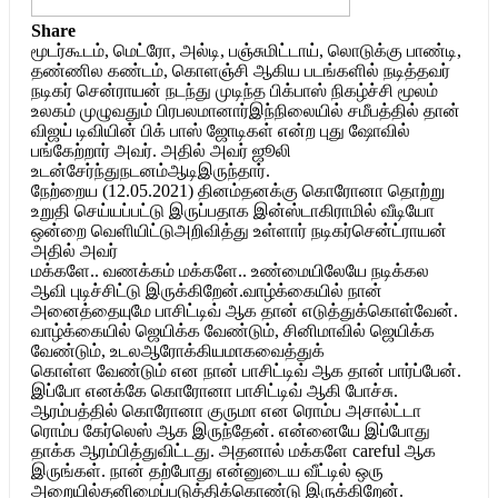
Share
மூடர்கூடம், மெட்ரோ, அல்டி, பஞ்சுமிட்டாய், லொடுக்கு பாண்டி,
தண்ணில கண்டம், கொளஞ்சி ஆகிய படங்களில் நடித்தவர்
நடிகர் சென்ராயன் நடந்து முடிந்த பிக்பாஸ் நிகழ்ச்சி மூலம்
உலகம் முழுவதும் பிரபலமானார்இந்நிலையில் சமீபத்தில் தான்
விஜய் டிவியின் பிக் பாஸ் ஜோடிகள் என்ற புது ஷோவில்
பங்கேற்றார் அவர். அதில் அவர் ஜூலி
உடன்சேர்ந்துநடனம்ஆடிஇருந்தார்.
நேற்றைய (12.05.2021) தினம்தனக்கு கொரோனா தொற்று
உறுதி செய்யப்பட்டு இருப்பதாக இன்ஸ்டாகிராமில் வீடியோ
ஒன்றை வெளியிட்டுஅறிவித்து உள்ளார் நடிகர்சென்ட்ராயன்
அதில் அவர்
மக்களே.. வணக்கம் மக்களே.. உண்மையிலேயே நடிக்கல
ஆவி புடிச்சிட்டு இருக்கிறேன்.வாழ்க்கையில் நான்
அனைத்தையுமே பாசிட்டிவ் ஆக தான் எடுத்துக்கொள்வேன்.
வாழ்க்கையில் ஜெயிக்க வேண்டும், சினிமாவில் ஜெயிக்க
வேண்டும், உடலஆரோக்கியமாகவைத்துக்
கொள்ள வேண்டும் என நான் பாசிட்டிவ் ஆக தான் பார்ப்பேன்.
இப்போ எனக்கே கொரோனா பாசிட்டிவ் ஆகி போச்சு.
ஆரம்பத்தில் கொரோனா குருமா என ரொம்ப அசால்ட்டா
ரொம்ப கேர்லெஸ் ஆக இருந்தேன். என்னையே இப்போது
தாக்க ஆரம்பித்துவிட்டது. அதனால் மக்களே careful ஆக
இருங்கள். நான் தற்போது என்னுடைய வீட்டில் ஒரு
அறையில்தனிமைப்படுத்திக்கொண்டு இருக்கிறேன்.