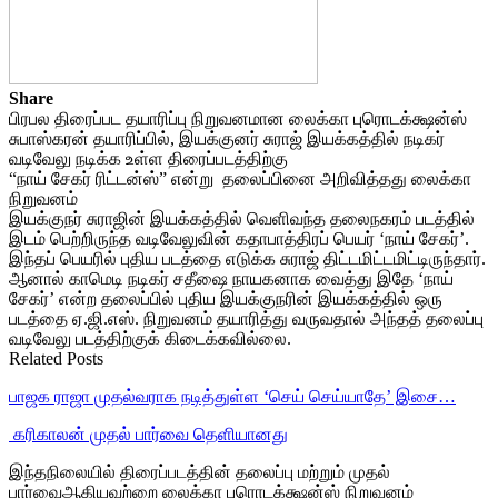
Share
பிரபல திரைப்பட தயாரிப்பு நிறுவனமான லைக்கா புரொடக்க்ஷன்ஸ்
சுபாஸ்கரன் தயாரிப்பில், இயக்குனர் சுராஜ் இயக்கத்தில் நடிகர்
வடிவேலு நடிக்க உள்ள திரைப்படத்திற்கு
“நாய் சேகர் ரிட்டன்ஸ்” என்று தலைப்பினை அறிவித்தது லைக்கா
நிறுவனம்
இயக்குநர் சுராஜின் இயக்கத்தில் வெளிவந்த தலைநகரம் படத்தில்
இடம் பெற்றிருந்த வடிவேலுவின் கதாபாத்திரப் பெயர் ‘நாய் சேகர்’.
இந்தப் பெயரில் புதிய படத்தை எடுக்க சுராஜ் திட்டமிட்டமிட்டிருந்தார்.
ஆனால் காமெடி நடிகர் சதீஷை நாயகனாக வைத்து இதே ‘நாய்
சேகர்’ என்ற தலைப்பில் புதிய இயக்குநரின் இயக்கத்தில் ஒரு
படத்தை ஏ.ஜி.எஸ். நிறுவனம் தயாரித்து வருவதால் அந்தத் தலைப்பு
வடிவேலு படத்திற்குக் கிடைக்கவில்லை.
Related Posts
பாஜக ராஜா முதல்வராக நடித்துள்ள ‘செய் செய்யாதே’ இசை…
‎ கரிகாலன் முதல் பார்வை தெளியானது
இந்தநிலையில் திரைப்படத்தின் தலைப்பு மற்றும் முதல்
பார்வைஆகியவற்றை லைக்கா புரொடக்க்ஷன்ஸ் நிறுவனம்