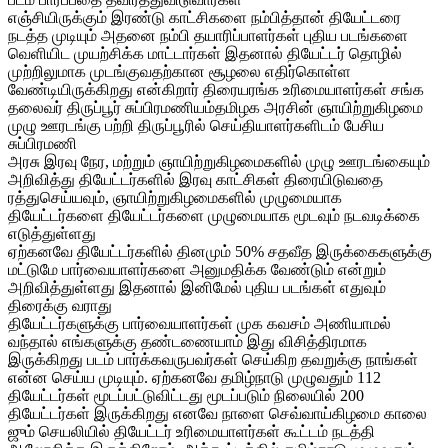
எஞ்சியிருக்கும் இரண்டு காட்சிகளை நம்பித்தான் தியேட்டரை
நடத்த முடியும் அதனை நம்பி தயாரிப்பாளர்கள் புதிய படங்களை
வெளியிட முயற்சிக்க மாட்டார்கள் இதனால் தியேட்டர் தொழில்
முற்றிலுமாக முடங்குவதற்கான சூழலை எதிர்கொள்ள
வேண்டியிருக்கிறது என்கிறார் திரையரங்க உரிமையாளர்கள் சங்க
தலைவர் திருப்பூர் சுப்பிரமணியம்தமிழக அரசின் ஞாயிற்றுகிழமை
முழு ஊரடங்கு பற்றி திருப்பூரில் செய்தியாளர்களிடம் பேசிய
சுப்பிரமணி
அரசு இரவு நேர, மற்றும் ஞாயிற்றுகிழமைகளில் முழு ஊரடங்கையும்
அறிவித்து தியேட்டர்களில் இரவு காட்சிகள் திரையிடுவதை
ரத்துசெய்யவும், ஞாயிற்றுகிழமைகளில் முழுமையாக
தியேட்டர்களை தியேட்டர்களை முழுமையாக மூடவும் நடவடிக்கை
எடுத்துள்ளது
ஏற்கனவே தியேட்டர்களில் தினமும் 50% சதவீத இருக்கைகளுக்கு
மட்டுமே பார்வையாளர்களை அனுமதிக்க வேண்டும் என்றும்
அறிவித்துள்ளது இதனால் இனிமேல் புதிய படங்கள் எதுவும்
திரைக்கு வராது
தியேட்டர்களுக்கு பார்வையாளர்கள் முக கவசம் அணியாமல்
வந்தால் எங்களுக்கு தண்டணையாம் இது விசித்திரமாக
இருக்கிறது படம் பார்க்கவருபவர்கள் செய்கிற தவறுக்கு நாங்கள்
என்ன செய்ய முடியும். ஏற்கனவே தமிழ்நாடு முழுவதும் 112
தியேட்டர்கள் மூடப்பட்டுவிட்டது மூடப்படும் நிலையில் 200
தியேட்டர்கள் இருக்கிறது எனவே நாளை செவ்வாய்கிழமை காலை
ஜும் செயலியில் தியேட்டர் உரிமையாளர்கள் கூட்டம் நடத்தி