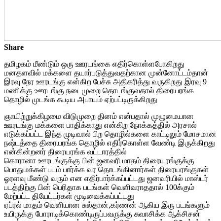
Share
தமிழகம் மீண்டும் ஒரு ஊரடங்கை எதிர்கொள்ளபோகிறது
மனதளவில் மக்களை தயார்படுத்துவதற்கான முன்னோட்டம்தான்
இரவு நேர ஊரடங்கு என்கிற பேச்சு அதிகரித்து வருகிறது இரவு 9
மணிக்கு ஊரடங்கு நடைமுறை தொடங்குவதால் திரையரங்க
தொழில் முடங்க கூடிய அபாயம் ஏற்பட்டிருக்கிறது
ஞாயிற்றுக்கிழமை விடுமுறை தினம் என்பதால் முழுமையான
ஊரடங்கு மக்களை பாதிக்காது என்கிற நோக்கத்தில் அரசால்
எடுக்கப்பட்ட இந்த முடிவால் பிற தொழில்களை காட்டிலும் மோசமான
நஷ்டத்தை திரையரங்க தொழில் எதிர்கொள்ள வேண்டி இருக்கிறது
என்கின்றனர் திரையரங்க வட்டாரத்தில்
கொரானா ஊரடங்குக்கு பின் ஜனவரி மாதம் திரையரங்குக்கு
பொதுமக்கள் படம் பார்க்க வர தொடங்கினார்கள் திரையரங்குகள்
ஓரளவு மீண்டு வரும் என எதிர்பார்க்கப்பட்டது ஜனவரியில் மாஸ்டர்
படத்திற்கு பின் பெரிதாக படங்கள் வெளிவராததால் 100க்கும்
மேற்பட்ட தியேட்டர்கள் மூடிவைக்கப்பட்டது
ஏப்ரல் மாதம் வெளியான சுல்தான்,கர்ணன் ஆகிய இரு படங்களும்
உயிருக்கு போராடிக்கொண்டிருப்பவருக்கு சுவாசிக்க ஆக்சிசன்