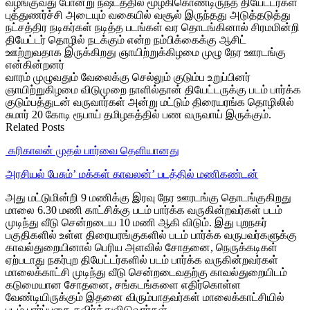
வழங்குவது போன்று நஷ்டத்தில் மூழ்கிகொண்டிருந்த தியேட்டர்கள்
புத்துணர்ச்சி அடையும் வகையில் வசூல் இருந்தது அடுத்தடுத்து
நட்சத்திர நடிகர்கள் நடித்த படங்கள் வர தொடங்கினால் சிரமமின்றி
தியேட்டர் தொழில் நடக்கும் என்ற நம்பிக்கைக்கு ஆசிட்
ஊற்றுவதாக இருக்கிறது ஞாயிற்றுக்கிழமை முழு நேர ஊரடங்கு
என்கின்றனர்
வாரம் முழுவதும் வேலைக்கு செல்லும் குடும்ப உறுப்பினர்
ஞாயிற்றுகிழமை விடுமுறை நாளில்தான் தியேட்டருக்கு படம் பார்க்க
குடும்பத்துடன் வருவார்கள் அன்று மட்டும் திரையரங்க தொழிலில்
சுமார் 20 கோடி ரூபாய் தமிழகத்தில் பண வருவாய் இருக்கும்.
Related Posts
‎ கரிகாலன் முதல் பார்வை தெளியானது
அரசியல் பேசும்’ மக்கள் காவலன்’ படத்தில் மணிகண்டன்
அது மட்டுமின்றி 9 மணிக்கு இரவு நேர ஊரடங்கு தொடங்குகிறது
மாலை 6.30 மணி காட்சிக்கு படம் பார்க்க வருகின்றவர்கள் படம்
முடிந்து வீடு சென்றடைய 10 மணி ஆகி விடும். இது புறநகர்
பகுதிகளில் உள்ள திரையரங்குகளில் படம் பார்க்க வருபவர்களுக்கு
காவல்துறையினால் பெரிய அளவில் சோதனை, நெருக்கடிகள்
ஏற்படாது நகர்புற தியேட்டர்களில் படம் பார்க்க வருகின்றவர்கள்
மாலைக்காட்சி முடிந்து வீடு சென்றடைவதற்கு காவல்துறையிடம்
கடுமையான சோதனை, சங்கடங்களை எதிர்கொள்ள
வேண்டியிருக்கும் இதனை விரும்பாதவர்கள் மாலைக்காட்சியில்
படம் பார்ப்பதை தவிர்த்துவிடுவார்கள்