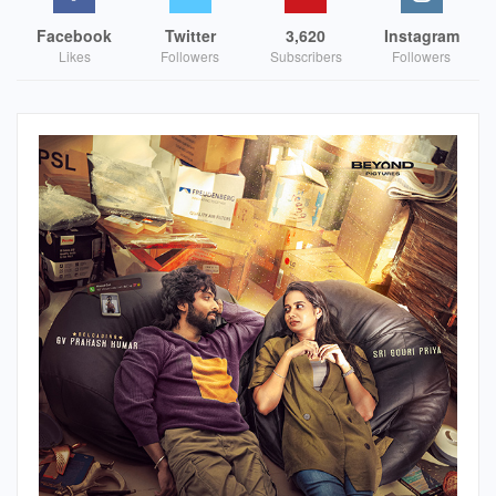
தயாரித்த ‘ரைட்டர்’ படத்திற்கு இந்தி தயாரிப்பாளர்களுடன்தான்
Facebook
Twitter
3,620
Instagram
Likes
Followers
Subscribers
Followers
கூட்டு சேர்ந்துள்ளார். ‘பிர்சா முண்டா’ வாழ்க்கை வரலாற்றுப்
படத்தை இந்தியில் இயக்குவதாக அறிவித்தார்.தங்கள்
குடும்பத்தையே தமிழ் ஆதரவாளர் குடும்பமாகக் காட்டிக்
கொள்ளும் சூர்யா, அக்க்ஷய்குமார் நடிக்கும் ‘சூரரைப் போற்று’
படத்தை இந்தியில் தயாரிக்கிறார். அது மட்டுமல்ல கடந்த சில
வருடங்களாக அவர் நடித்த படங்களை இந்தியிலும் டப்பிங் செய்து
வெளியிட அவர் எந்த மறுப்பும் சொல்லவில்லை.
சர்ச்சைகள் வரும் போதெல்லாம் தன்னை தமிழுக்கு ஆதரவாகக்
காட்டிக் கொள்ளும் ஏ.ஆர்.ரஹ்மான், இந்தியில் இசையமைத்த
படங்கள் தான் அதிகம் வெற்றி பெற்றுள்ளனஅவரை உலக
அளவிற்கும் கொண்டு சென்றுள்ளன. இப்போதும் இந்தி
சினிமாவை விட்டு அவர் விலகவில்லை.இந்தி தெரியாது போடா’
என்று டி ஷர்ட் போட்டு பரபரப்பை ஏற்படுத்திய சமயத்தில்
இசையமைப்பாளர் யுவன் ஷங்கர் ராஜா, ‛ஐயம் தமிழ் பேசும்
இந்தியன்’ என்ற வாசகம் அடங்கிய டி-ஷர்ட்டை அணிந்திருந்தார்.