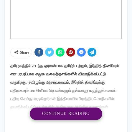
Share
தமிழகத்தில் கடந்த ஓராண்டாக தமிழ்ப் பற்றும், இந்தித் திணிப்பும்
என பரபரப்பாக சமூக வலைத்தளங்களில் விவாதிக்கப்பட்டு
வருகிறது. தமிழுக்கு ஆதரவாகவும், இந்தித் திணிப்புக்கு
எதிராகவும் பல சினிமா பிரபலங்களும் தங்களது கருத்துக்களைப்
பதிவு செய்து வருகிறார்கள் இந்தியாவில் பிராந்தியமொழிகளில்
தயாரிக்கப்படும் படங்களில் அதிகமாக ஆங்கில வசனங்கள்
CONTINUE READING
பேசப்படுவது தமிழ் படங்கள் என்பது குறிப்பிடத்தக்கது
தமிழைத் தாய்மொழியாகக் கொண்டவர்களுக்கு அதன் மீது