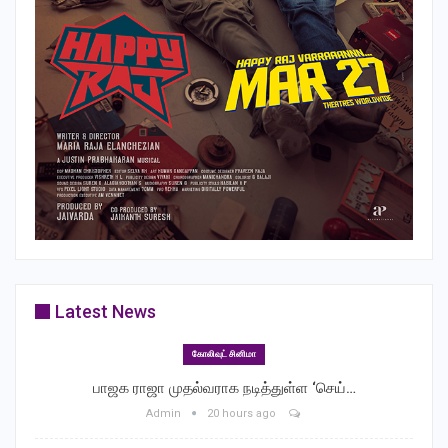
இவரும் இந்தியில் ராஜா நட்வர்லால் என்ற படத்தில் பாடல்களுக்கு
மட்டும் இசையமைத்துள்ளார். அதேபோன்று சமீபத்தில் இந்தியில்
டாப் டக்கர் என்ற ஆல்பம் வெளியானது. இதில் ராஷ்மிகா
மந்தனாவுடன்ஆடி, பாடி, நடித்து இசையும் அமைத்திருந்தார்
யுவன்சங்கர்ராஜா அவரைபோன்று ‘இந்தி தெரியாது போடா’ என்று
டி ஷர்ட் போட்டு பரபரப்பை ஏற்படுத்திய தெலுங்கை தாய்
மொழியாகக் கொண்ட ஐஸ்வர்யா ராஜேஷ், ‘டாடி’ என்ற இந்திப்
படத்தில் நடித்திருக்கிறார்.இப்படி சமூகவலைத்தளங்களில்இந்தியை
எதிர்த்துப் பேசிவிட்டு, பணத்துக்கும், புகழுக்காகவும் இந்திக்கு
சிவப்புக் கம்பளம் விரிப்பவர்கள்பேசுவது ஒன்று, செய்வது
மற்றொன்றாக இருக்கிறது
Latest News
RELATED POSTS
கோலிவுட் சினிமா
பாஜக ராஜா முதல்வராக நடித்துள்ள ‘செய்…
பாஜக ராஜா முதல்வராக நடித்துள்ள ‘செய்
Admin
20 hours ago
செய்யாதே’ இசை…