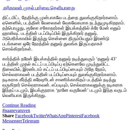
‎ கரிகாலன் முதல் பார்வை தெளியானது
திட்டமிட்ட தேதிக்கு முன்பாகவே படத்தை துவங்குகிறார்களாம்.
ஏனெனில், படத்தின் வேலைகள் வேகவேகமாக நடந்துமுடிகிறதாம்.
தற்பொழுது, ரூஸோ சகோதரர்கள் இயக்கத்தில் க்ரே மேன் எனும்
ஹாலிவுட் படத்தின் படப்பிடிப்பில் இருக்கிறார் தனுஷ்.
அமெரிக்காவில் இருந்து சென்னை திரும்பியதும் இரண்டு
படங்களை ஒரே நேரத்தில் தனுஷ் துவங்க இருப்பதாகச்
சொல்கிறார்கள்.
கார்த்திக் நரேன் இயக்கத்தில் தனுஷ் நடித்துவரும் ‘தனுஷ் 43’
படத்தின் முதல் கட்டப் படப்பிடிப்பு ஏற்கெனவே முடிந்துவிட்ட
நிலையில், இரண்டாம் கட்டப் படப்பிடிப்பையும் அதே நேரம்,
செல்வராகவன் படத்தின் படப்பிடிப்பையும் துவங்குகிறார்களாம்.
நடிகராக கீர்த்தி சுரேஷூடன் சாணிக்காகிதம் படத்தில் நடித்து
வருகிறார் செல்வராகவன். எப்படியும், செல்வராகவனுக்கு நடிகராக
இந்தப் படமும், இயக்குநராக ‘நானே வருவேன்’ படமும் இந்த வருடம்
வெளியாக இருக்கிறது.
Continue Reading
#naanevaruven
Share
Facebook
Twitter
WhatsApp
Pinterest
Facebook
Messenger
Telegram