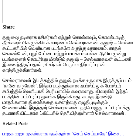
Share
தனுஷை நடிகராக ரசிகர்கள் ஏற்றுக் கொள்ளவும், கொண்டாடித்
தீர்க்கவும் மிக முக்கியக் காரணம் செல்வராகவன். தனுஷ் – செல்வா
கூட்டணியில் வெளியான படங்களே அதற்கு உதாரணம். காதல்
கொண்டேன், புதுப்பேட்டை மற்றும் மயக்கம் என்ன ஆகிய மூன்று
படங்களைத் தொடர்ந்து மீண்டும் தனுஷ் – செல்வராகவன் கூட்டணி
இணைந்திருப்பதால் ரசிகர்கள் பெரும் எதிர்பார்ப்புடன்
காத்திருக்கிறார்கள்.
செல்வராகவன் இயக்கத்தில் தனுஷ் நடிக்க உருவாக இருக்கும் படம்
‘நானே வருவேன்’. இந்தப் படத்துக்கான ஃபர்ஸ்ட் லுக் போஸ்டர்
சமீபத்தில் வெளியாகி பெரியளவில் வைரலனது. விரைவில் இந்தப்
படத்தின் படப்பிடிப்பு துவங்க இருக்கிறது. கடந்த இரண்டு
மாதங்களாக திரைக்கதை வசனத்தை எழுதிமுடிக்கும்
வேலைகளில் இருந்தார் செல்வராகவன். தற்பொழுது படப்பிடிப்புக்கு
தயாராகிவிட்டதாக ட்விட்டரில் தெரிவித்துள்ளார் செல்வராகவன்.
Related Posts
பாஜக ராஜா முதல்வராக நடித்துள்ள ‘செய் செய்யாதே’ இசை…