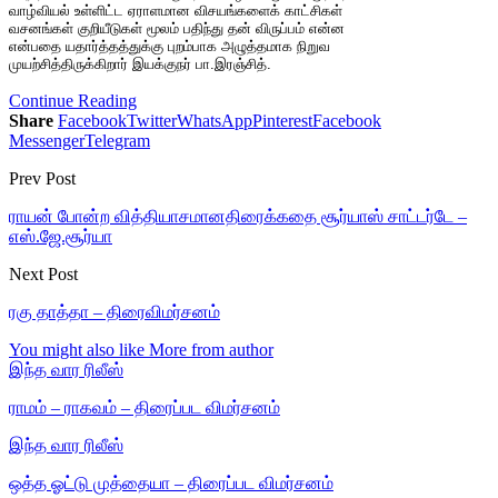
வாழ்வியல் உள்ளிட்ட ஏராளமான விசயங்களைக் காட்சிகள்
வசனங்கள் குறியீடுகள் மூலம் பதிந்து தன் விருப்பம் என்ன
என்பதை யதார்த்தத்துக்கு புறம்பாக அழுத்தமாக நிறுவ
முயற்சித்திருக்கிறார் இயக்குநர் பா.இரஞ்சித்.
Continue Reading
Share
Facebook
Twitter
WhatsApp
Pinterest
Facebook
Messenger
Telegram
Prev Post
ராயன் போன்ற வித்தியாசமானதிரைக்கதை சூர்யாஸ் சாட்டர்டே –
எஸ்.ஜே.சூர்யா
Next Post
ரகு தாத்தா – திரைவிமர்சனம்
You might also like
More from author
இந்த வார ரிலீஸ்
ராமம் – ராகவம் – திரைப்பட விமர்சனம்
இந்த வார ரிலீஸ்
ஒத்த ஓட்டு முத்தையா – திரைப்பட விமர்சனம்