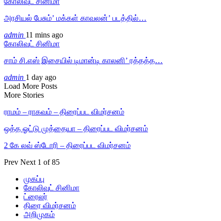
கோலிவுட் சினிமா
அரசியல் பேசும்’ மக்கள் காவலன்’ படத்தில்…
admin
11 mins ago
கோலிவுட் சினிமா
சாம் சி.எஸ் இசையில் டிமான்டி காலனி’ ரத்தத்த…
admin
1 day ago
Load More Posts
More Stories
ராமம் – ராகவம் – திரைப்பட விமர்சனம்
ஒத்த ஓட்டு முத்தையா – திரைப்பட விமர்சனம்
2 கே லவ் ஸ்டோரி – திரைப்பட விமர்சனம்
Prev
Next
1 of 85
முகப்பு
கோலிவுட் சினிமா
ட்ரைலர்
திரை விமர்சனம்
அறிமுகம்