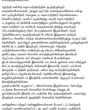
ஆர்த்தி என்கிற கதாபாத்திரத்தில் நடித்திருக்கும்
மாளவிகாமோகனன், நானும் நடிப்பில் சளைத்தவளில்லை என்று
காட்டியிருக்கிறார்.அவருடைய கதாபாத்திரம் தொன்மையை
வெளிப்படுத்தப் பயன்பட்டிருக்கிறது.பசுபதி கதாபாத்திரம்
படத்துக்கு மட்டுமின்றி வரலாற்றிலும் முக்கியத்துவம் பெறுகிற
கதாபாத்திரம்.பல ரகசியக் கதவுகளைத் திறந்து வைக்கும்
அப்பாத்திரத்துக்கு மிகப் பொருத்தமாக இருக்கிறார் அவர்.
ஆங்கிலேயராக நடித்திருக்கும் டேனியல் இதுவரை தமிழ்த்
திரைப்படங்களில் பார்த்த வெள்ளைக்காரர்களிலிருந்து மாறுபட்டுத்
தெரிகிறார். நடிப்பிலும் குறைவில்லை.ஹரிகிருஷ்ணன்,முத்து
க்குமார்
உள்ளிட்டு படத்தில் இருக்கும் அனைவரும் அந்தந்த
பாத்திரங்களாகவே மாறியிருப்பது வியப்பு.கிஷோர்குமாரின்
ஒளிப்பதிவு பரவசம் கொள்ள வைத்திருக்கின்றன.நிலவியல்
அடிப்படையிலான காட்சிகளும் அரசியல் பேசுகின்றன.
ஜி.வி.பிரகாஷ்குமாரின் இசையில் பாடல்கள் துள்ளல் ரகம்.ரசித்துக்
கேட்க வைத்திருக்கிறார்.பின்னணி இசையில் அசுரப் பாய்ச்சல்
நிகழ்த்தி படத்தின் தரத்தைப் பன்மடங்கு உயர்த்தியிருக்கிறார்.
தமிழ்ப்பிரபா,அழகியபெரியவன் ஆகியோரோடு இணைந்து
எழுதியிருக்கிறார் பா.இரஞ்சித்.வசனங்களில் ஆழமும் கூர்மையும்
நிறைந்திருக்கின்றன.
முதல்பாதியில் எழுதப்பட்ட திரைக்கதை இறுக்கமாக அமைந்து
படத்தை வேகமாகக் கொண்டு செல்கிறது.அதனுடன்
ஒப்பிடுகையில் இரண்டாம் பாதியில் சில தடுமாற்றங்கள், வரலாற்று
திருத்தல் வாதங்கள் துருத்திக் கொண்டு தெரிகின்றன.
தன்னுரிமை மற்றும் மண்ணுரிமைக்கான போராட்டம்,அதற்குள்
பவுத்தம் பலவீனமாக்கப்பட்டது, தாய் வழிச் சமூகம், மூத்தோர்