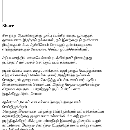
Share
சில நூறு ஆண்டுகளுக்கு முன்பு நடக்கிற கதை. பூர்வகுடித்
தலைவனாக இருக்கும் தங்கலான், தம் இனத்தையும் தமக்கான
நிலத்தையும் மீட்க ஆங்கிலேயர் சொல்லும் தங்கப்புதையலை
எடுத்துத்தரகூறும் வேலையை செய்ய ஒப்புக்கொள்கிறார்.
அப்பயணத்தில் என்னவெல்லாம் நடக்கின்றன? நினைத்தது
நடந்ததா? என்பதைச் சொல்லும் படம் தங்கலான்.
நடிகர் விக்ரம் கடின உழைப்பாளி.தான் ஏற்றிருக்கும் வேடத்துக்காக
எந்த எல்லைக்கும் செல்லக்கூடியவர்,அதற்கேற்ற நடிப்பைக்
கொஞ்சமும் குறையாமல் கொடுத்து வியக்க வைப்பவர் ஆகிய
இலக்கணங்களைக் கொண்டவர்.அதற்கு மேலும் வலுச்சேர்க்கும்
விதமாக அவருடைய தோற்றமும் நடிப்பும் மிரட்டலாக
இருக்கிறது.அன்பு,கோபம்,
ஆக்ரோசம்,வேகம் என எல்லாவற்றையும் நிறைவாகச்
செய்திருக்கிறார்.
அவருக்கு இணையாக மல்லுக்கு நின்றிருக்கிறார் பார்வதி.கங்கம்மா
கதாபாத்திரத்தை முழுமையாக உள்வாங்கி மிக அற்புதமாக
நடித்திருக்கிறார்.விக்ரமும் பார்வதியும் இணைந்து திரையில் வரும்
காட்சிகளை இன்னும் கொஞ்சம் நீட்டித்திருக்கலாம் என்று எண்ண
வைத்திருக்கிறார்கள்.