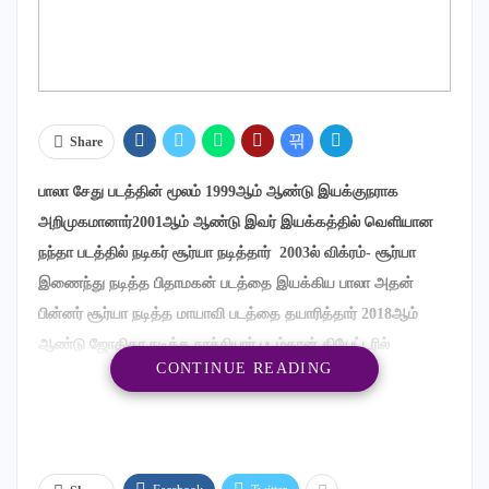
Share
பாலா சேது படத்தின் மூலம் 1999ஆம் ஆண்டு இயக்குநராக
அறிமுகமானார்2001ஆம் ஆண்டு இவர் இயக்கத்தில் வெளியான
நந்தா படத்தில் நடிகர் சூர்யா நடித்தார் 2003ல் விக்ரம்- சூர்யா
இணைந்து நடித்த பிதாமகன் படத்தை இயக்கிய பாலா அதன்
பின்னர் சூர்யா நடித்த மாயாவி படத்தை தயாரித்தார் 2018ஆம்
ஆண்டு ஜோதிகா நடித்த நாச்சியார் படம்தான் தியேட்டரில்
CONTINUE READING
வெளியான பாலா இயக்கிய படம் அதன் பின் விக்ரம் மகன் துருவ்
கதாநாயகனாக அறிமுகமானவர்மா படத்தை இயக்கினார்
எதிர்பார்த்த வகையில் படம் இல்லை எனக் கூறி அந்தப் படத்தை
தயாரிப்பாளர் வெளியிடவில்லை2020ஆம் ஆண்டு ஓடிடியில்