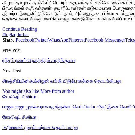
திமுக தமிழகத்தின்ஆட்சிபொறுப்புக்கு வந்தால் சன்தொலைக்காட்
பிரபலங்கள் கூறி வந்தனர். தயாரிப்பாளர்கள் கடுமையான பொருளாதார
தர்பார்படத்தைவிட்டுக் கொடுப்பதால், அல்லது தடையில்லா சான்ற
தொலைக்காட்சிக்கு மனமில்லாதது கண்டு கோடம்பாக்க சினிமா வட்டா
Continue Reading
#tuglaqdurbar
Share
Facebook
Twitter
WhatsApp
Pinterest
Facebook Messenger
Tele
Prev Post
ரத்தம் ரணம் ரௌத்திரம் சாதிக்குமா?
Next Post
சிரஞ்சீவியின்ஆக்சிஜன் வங்கி விநியோகத்தை தொடங்கியது
You might also like
More from author
கோலிவுட் சினிமா
பாஜக ராஜா முதல்வராக நடித்துள்ள ‘செய் செய்யாதே’ இசை வெளியீ
கோலிவுட் சினிமா
‎ கரிகாலன் முதல் பார்வை தெளியானது