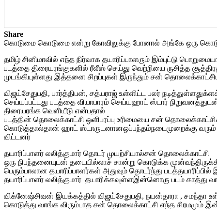
Share
கொடுமை கொடுமை என்று கோவிலுக்கு போனால் அங்கே ஒரு கொடுமை குத்
தமிழ் சினிமாவில் எந்த நிர்வாக தயாரிப்பாளரும் இம்புட்டு பொற
படத்தை திரையரங்குகளில் ரீலீஸ் செய்து வெற்றியை ருசித்த சூத்திரதா
முடங்கியுள்ளது இத்தனை சிறப்புகள் இருந்தும் சன் தொலைக்காட்சிய
விஜய்சேதுபதி, பார்த்திபன், சத்யராஜ் உள்ளிட்ட பலர் நடித்துள்ள
செய்யப்பட்டது படத்தை வியாபாரம் செய்யஹாட் ஸ்டார் நிறுவனத்து
திரையரங்க வெளியீடு என்பதால்
படத்தின் தொலைக்காட்சி ஒளிபரப்பு உரிமையை சன் தொலைக்காட்சிக்
கொடுத்தால்தான் ஹாட் ஸ்டாருடனானஒப்பந்தம்நடைமுறைக்கு வரும் இ
விட்டனர்
தயாரிப்பாளர் லலித்குமார் தொடர் முயற்சியால்சன் தொலைக்காட்சி
ஒரு நிபந்தனையுடன் தடையில்லாச் சான்று கொடுக்க முன்வந்திருக
பெரும்பாலான தயாரிப்பாளர்கள் அதுவும் தொடர்ந்து படத்தயாரிப்பி
தயாரிப்பாளர் லலித்குமார் தயாரிக்கவுள்ளஇன்னொரு படம் காத்து 
விக்னேஷ்சிவன் இயக்கத்தில் விஜய்சேதுபதி, நயன்தாரா , சமந்தா உள
கொடுத்து வாங்க விரும்பாத சன் தொலைக்காட்சி எந்த சிரமமும் இன்