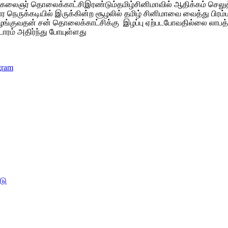
சி,கலைஞர் தொலைக்காட்சிஇரண்டும்தமிழ்சினி
மாவில் ஆதிக்கம் செலு
 நெருக்கடியில் இருக்கின்ற சூழலில் தமிழ் சினிமாவை வைத்து பிரம்
ு வழங்குவதன் சன் தொலைக்காட்சிக்கு இழப்பு ஏற்படபோவதில்லை லாப
ரம் அதிர்ந்து போயுள்ளது
gram
டு