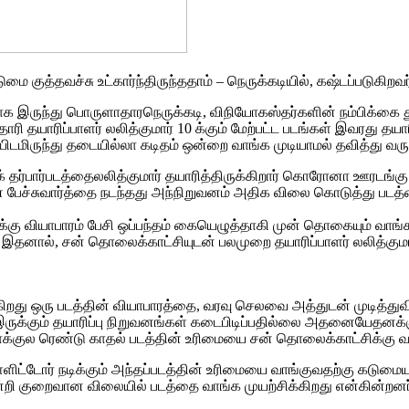
தவச்சு உட்கார்ந்திருந்ததாம் – நெருக்கடியில், கஷ்டப்படுகிறவர்க
ுமையாக இருந்து பொருளாதாரநெருக்கடி, விநியோகஸ்தர்களின் நம்பிக
ரி தயாரிப்பாளர் லலித்குமார் 10 க்கும் மேற்பட்ட படங்கள் இவரது தயார
ிடமிருந்து தடையில்லா கடிதம் ஒன்றை வாங்க முடியாமல் தவித்து வருக
துக்ளக் தர்பார்படத்தைலலித்குமார் தயாரித்திருக்கிறார் கொரோனா ஊ
டன் பேச்சுவார்த்தை நடந்தது அந்நிறுவனம் அதிக விலை கொடுத்து ப
கு வியாபாரம் பேசி ஒப்பந்தம் கையெழுத்தாகி முன் தொகையும் வாங்
தனால், சன் தொலைக்காட்சியுடன் பலமுறை தயாரிப்பாளர் லலித்குமார
்கிறது ஒரு படத்தின் வியாபாரத்தை, வரவு செலவை அத்துடன் முடித்
ல் இருக்கும் தயாரிப்பு நிறுவனங்கள் கடைபிடிப்பதில்லை அதனையேதனக
வாக்குல ரெண்டு காதல் படத்தின் உரிமையை சன் தொலைக்காட்சிக்கு வ
்ளிட்டோர் நடிக்கும் அந்தப்படத்தின் உரிமையை வாங்குவதற்கு கடுமை
றி குறைவான விலையில் படத்தை வாங்க முயற்சிக்கிறது என்கின்றனர் 