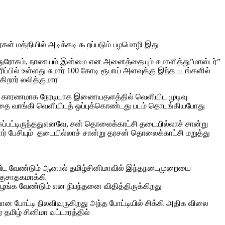
ள் மத்தியில் அடிக்கடி கூறப்படும் பழமொழி இது
்கை துரோகம், நாணயம் இன்மை என அனைத்தையும் சமாளித்து”மாஸ்டர்”
ிப்பில் உள்ளது சுமார் 100 கோடி ரூபாய் அளவுக்கு இந்த படங்களில்
ிறார் லலித்குமார
ரடங்கு காரணமாக நேரடியாக இணையதளத்தில் வெளியிட முடிவு
டத்தை வாங்கி வெளியிடத் ஒப்புக்கொண்டது படம் தொடங்கியபோது
கப்பட்டிருந்ததுஎனவே, சன் தொலைக்காட்சி தடையில்லாச் சான்று
் பேசியும் தடையில்லாச் சான்று தரசன் தொலைக்காட்சி மறுத்து
துவிட வேண்டும் ஆனால் தமிழ்சினிமாவில் இந்தநடைமுறையை
்குசாதகமாக்கி
ழங்க வேண்டும் என நிபந்தனை விதித்திருக்கிறது
யான போட்டி நிலவிவருகிறது அந்த போட்டியில் சிக்கி அதிக விலை
தமிழ் சினிமா வட்டாரத்தில்