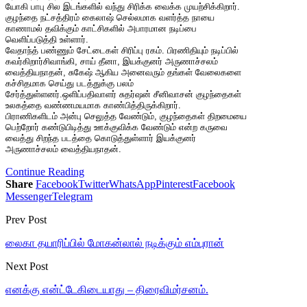
யோகி பாபு சில இடங்களில் வந்து சிரிக்க வைக்க முயற்சிக்கிறார்.
குழந்தை நட்சத்திரம் கைலாஷ் செல்லமாக வளர்த்த நாயை
காணாமல் தவிக்கும் காட்சிகளில் அபாரமான நடிப்பை
வெளிப்படுத்தி உள்ளார்.
வேதாந்த் பண்ணும் சேட்டைகள் சிரிப்பு ரகம். பிரணிதியும் நடிப்பில்
கவர்கிறார்சிவாங்கி, சாய் தீனா, இயக்குனர் அருணாச்சலம்
வைத்தியநாதன், சுகேஷ் ஆகிய அனைவரும் தங்கள் வேலைகளை
கச்சிதமாக செய்து படத்துக்கு பலம்
சேர்த்துள்ளனர்.ஒளிப்பதிவாளர் சுதர்ஷன் சீனிவாசன் குழந்தைகள்
உலகத்தை வண்ணமயமாக காண்பித்திருக்கிறார்.
பிராணிகளிடம் அன்பு செலுத்த வேண்டும், குழந்தைகள் திறமையை
பெற்றோர் கண்டுபிடித்து ஊக்குவிக்க வேண்டும் என்ற கருவை
வைத்து சிறந்த படத்தை கொடுத்துள்ளார் இயக்குனர்
அருணாச்சலம் வைத்தியநாதன்.
Continue Reading
Share
Facebook
Twitter
WhatsApp
Pinterest
Facebook
Messenger
Telegram
Prev Post
லைகா தயாரிப்பில் மோகன்லால் நடிக்கும் எம்புரான்
Next Post
எனக்கு என்ட்டேகிடையாது – திரைவிமர்சனம்.