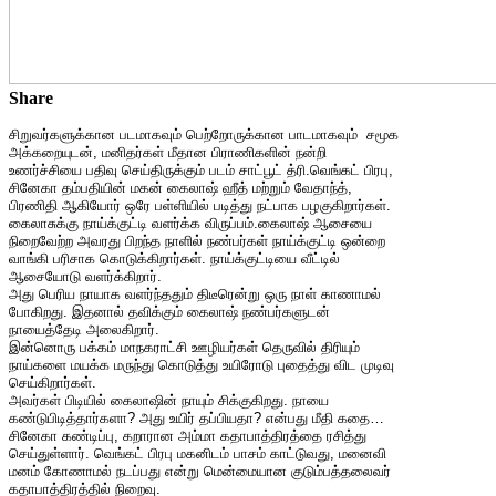
Share
சிறுவர்களுக்கான படமாகவும் பெற்றோருக்கான பாடமாகவும் சமூக
அக்கறையுடன், மனிதர்கள் மீதான பிராணிகளின் நன்றி
உணர்ச்சியை பதிவு செய்திருக்கும் படம் சாட்பூட் த்ரி.வெங்கட் பிரபு,
சினேகா தம்பதியின் மகன் கைலாஷ் ஹீத் மற்றும் வேதாந்த்,
பிரணிதி ஆகியோர் ஒரே பள்ளியில் படித்து நட்பாக பழகுகிறார்கள்.
கைலாசுக்கு நாய்க்குட்டி வளர்க்க விருப்பம்.கைலாஷ் ஆசையை
நிறைவேற்ற அவரது பிறந்த நாளில் நண்பர்கள் நாய்க்குட்டி ஒன்றை
வாங்கி பரிசாக கொடுக்கிறார்கள். நாய்க்குட்டியை வீட்டில்
ஆசையோடு வளர்க்கிறார்.
அது பெரிய நாயாக வளர்ந்ததும் திடீரென்று ஒரு நாள் காணாமல்
போகிறது. இதனால் தவிக்கும் கைலாஷ் நண்பர்களுடன்
நாயைத்தேடி அலைகிறார்.
இன்னொரு பக்கம் மாநகராட்சி ஊழியர்கள் தெருவில் திரியும்
நாய்களை மயக்க மருந்து கொடுத்து உயிரோடு புதைத்து விட முடிவு
செய்கிறார்கள்.
அவர்கள் பிடியில் கைலாஷின் நாயும் சிக்குகிறது. நாயை
கண்டுபிடித்தார்களா? அது உயிர் தப்பியதா? என்பது மீதி கதை…
சினேகா கண்டிப்பு, கறாரான அம்மா கதாபாத்திரத்தை ரசித்து
செய்துள்ளார். வெங்கட் பிரபு மகனிடம் பாசம் காட்டுவது, மனைவி
மனம் கோணாமல் நடப்பது என்று மென்மையான குடும்பத்தலைவர்
கதாபாத்திரத்தில் நிறைவு.