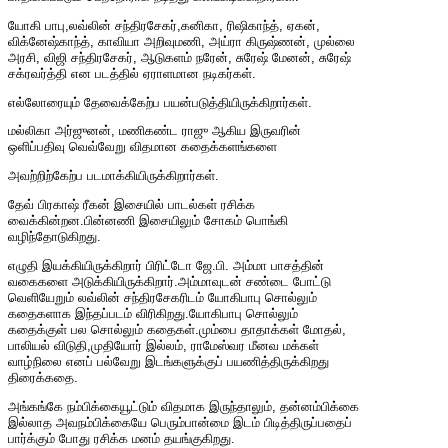
யோகி பாபு,லவ்லின் சந்திரசேகர்,கனிகா, ரிஷிகாந்த், ஏகன்,
விக்னேஷ்காந்த், காவியா அறிவுமணி, அய்ரா கிருஷ்ணன், முல்லை
அரசி, விஜி சந்திரசேகர், ஆடுகளம் நரேன், சுரேஷ் மேனன், சுரேஷ்
சக்ரவர்த்தி என படத்தில் ஏராளமான நடிகர்கள்.
எல்லோரையும் தேவைக்கேற்ப பயன்படுத்தியிருக்கிறார்கள்.
மல்லிகா அர்ஜுனன், மணிகண்ட ராஜு ஆகிய இருவரின்
ஒளிப்பதிவு வெவ்வேறு விதமான கதைக்களங்களை
அவற்றிற்கேற்ப படமாக்கியிருக்கிறார்கள்.
தேவ் பிரகாஷ் ரீகன் இசையில் பாடல்கள் ரசிக்க
வைக்கின்றன.பின்னணி இசையிலும் சோகம் பொங்கி
வழிந்தோடுகிறது.
எழுதி இயக்கியிருக்கிறார் பிரிட்டோ ஜே.பி. அம்மா பாசத்தின்
வகைகளை அடுக்கியிருக்கிறார்.அம்மாவுடன் சண்டை போட்டு
வெளியேறும் லவ்லின் சந்திரசேகரிடம் யோகிபாபு சொல்லும்
கதைகளாக இந்தப்படம் விரிகிறது.யோகிபாபு சொல்லும்
கதைக்குள் பல சொல்லும் கதைகள்.மும்பை தாதாக்கள் மோதல்,
பாலியல் விடுதி,முதியோர் இல்லம், ராமேஸ்வர மீனவ மக்கள்
வாழ்நிலை எனப் பல்வேறு இடங்களுக்குப் பயணித்திருக்கிறது
திரைக்கதை.
அங்கங்கே நம்பிக்கையூட்டும் விதமாக இருந்தாலும், தன்னம்பிக்கை
இல்லாத அவநம்பிக்கையே பெரும்பான்மை இடம் பிடித்திருப்பதைப்
பார்க்கும் போது ரசிக்க மனம் தயங்குகிறது.