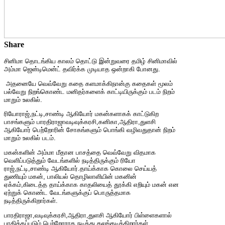
Share
சினிமா தொடங்கிய காலம் தொட்டு இன்றுவரை தமிழ் சினிமாவில்
அம்மா ஜென்டிமென்ட் தவிர்க்க முடியாத ஒன்றாகி போனது.
அதனையே வெவ்வேறு கதை களமாக்கிநான்கு கதைகள் மூலம்
பல்வேறு நிறங்கொண்ட மனிதர்களைக் காட்டியிருக்கும் படம் நிறம்
மாறும் உலகில்.
ரியோராஜ்,நட்டி,சாண்டி ஆகியோர் மகன்களாகக் காட்டுகிற
பாசங்களும் பாரதிராஜாவடிவுக்கரசி,கனிகா,ஆதி
ரா,துளசி
ஆகியோர் பெற்றோரின் சோகங்களும் பொங்கி வழிவதுதான் நிறம்
மாறும் உலகில் படம்.
மகன்களின் அம்மா மீதான பாசத்தை வெவ்வேறு விதமாக
வெளிப்படுத்தும் வேடங்களில் நடித்திருக்கும் ரியோ
ராஜ்,நட்டி,சாண்டி ஆகியோர்.தாய்க்காக கொலை செய்யத்
துணியும் மகன், பாலியல் தொழிலாளியின் மகனின்
ஏக்கம்,கிடைத்த தாய்க்காக காதலியைத் தூக்கி எறியும் மகன் என
ஏற்றுக் கொண்ட வேடங்களுக்குப் பொருத்தமாக
நடித்திருக்கிறார்கள்.
பாரதிராஜா,வடிவுக்கரசி,ஆதிரா,து
ளசி ஆகியோர் பிள்ளைகளால்
பாதிக்கப்படும் பெற்றோராக நடித்து கலங்கடிக்கிறார்கள்.