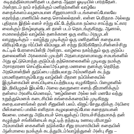
கடிதத்தில்மாமனிதன் படத்தை ஆஹா ஓடிடியில் பார்த்தேன்.
அன்றாடம் நாம் சந்திக்கும் மனிதர்களின் வாழ்வே
கதைக்களம்.வழமையான சீனுராமசாமி படங்களைப்போலவே
எதார்த்த பாணியில் கதை சொல்லல்தான். என்ன பெரிதாக அல்லது
புதிதாக இதில் எனச் சற்று விட்டேத்தியாக நம்மை சாய்ந்து உட்கார
வைக்கும் நிகழ்வுகளுடன் தான் படம் தொடங்குகிறது. ஆனால்,
சமகாலத்தில் வாழ்வில் தனக்கான ஒரு எளிய அறமுடன்
வாழதுடிக்கும் – வாழ்ந்து முடிக்கும் ஒரு மனிதனின் கதையாக
விரியும்போது ஈர்ப்பின் விம்மலுடன் சற்று நிமிர்கிறோம்.சின்னச்சிறு
கூட்டில் பேராசையின்றி அன்றாட வாழ்வை நகர்த்தும் ஒரு குடும்ப
தலைவனின் அகலகால் முயற்சி அதளபாதாளமாவது சமயங்களில்
அது ஒட்டுமொத்த குடும்பத் தற்கொலைகளில் முடிவது நமக்கு
அசாதாரண செய்தியல்ல!அப்புதை மணலை தனக்கு தெரிந்த
அறமொன்றின் துடுப்பை பற்றியவாறு அம்மனிதன் கடந்து
மாமனிதனாகும்போது வாழ்வின் மீதான நம்பிக்கையில்
இருக்கையின் கைப்பிடியைப்பற்றியபடி எழுகிறோம். பிழைகளில்
இடறிவிழுதல் இயல்பே அவை தவறுகளா எனத் தீர்மானிக்கும்
தன்மை அவசியமெனவும், ‘ஊழ்வினை அல்ல உன் மனமே வந்து
உறுத்துமெனக் கடைசியில் கங்கைக்கரையில் முடிகிறது
கதை.வசனங்கள் தான் சீனுவின் பலம். விஜய் சேதுபதிக்கு அயிரை
மீன்களைப் பாலில் எளிதாக கழுவுவதைப்போல கதைநாயகன்
வேலை. மகனது அநியாயச் செயலுக்குப் பிராயச்சித்தமாகத் தன்
கழுத்துச் சங்கிலியைக் கழட்டித் தந்தபடி உணவு பரிமாறும்
அம்மாவின் கைகளின் நடுக்கமே சீனு ராமசாமியின் கதையின்
ஆன்மாவை நமக்குக் கடத்துமிடம்!வாழ்த்துகள் அன்பு சீனு –