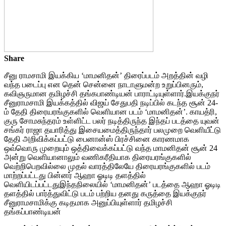
Share
சீனு ராமசாமி இயக்கிய ‘மாமனிதன்’ திரைப்படம் அறத்தின் வழி
வந்த படைப்பு என தென் சென்னை நாடாளுமன்ற உறுப்பினரும்,
கவிஞருமான தமிழச்சி தங்கபாண்டியன் பாராட்டியுள்ளார்.இயக்குநர்
சீனுராமசாமி இயக்கத்தில் விஜய் சேதுபதி நடிப்பில் கடந்த சூன் 24-
ம் தேதி திரையரங்குகளில் வெளியான படம் ‘மாமனிதன்’. காயத்ரி,
குரு சோமசுந்தரம் உள்ளிட்ட பலர் நடித்திருந்த இந்தப் படத்தை யுவன்
சங்கர் ராஜா தயாரித்து இசையமைத்திருந்தார் பலமுறை வெளியீட்டு
தேதி அறிவிக்கப்பட்டு பைனான்ஸ் பிரச்சினை காரணமாக
ஒவ்வொரு முறையும் ஒத்திவைக்கப்பட்டு வந்த மாமனிதன் சூன் 24
அன்று வெளியானாலும் வணிகரீதியாக திரையரங்குகளில்
வெற்றிபெறவில்லை முதல் வாரத்திலேயே திரையரங்குகளில் படம்
மாற்றப்பட்டது பின்னர் ஆஹா ஓடிடி தளத்தில்
வெளியிடப்பட்டதுஇந்தநிலையில் ‘மாமனிதன்’ படத்தை ஆஹா ஓடிடி
தளத்தில் பார்த்துவிட்டு படம் பற்றிய தனது கருத்தை இயக்குநர்
சீனுராமசாமிக்கு கடிதமாக அனுப்பியுள்ளார் தமிழச்சி
தங்கப்பாண்டியன்