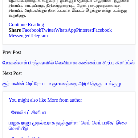
உருவாக்கியுள்ளதாக கூறுகிறார் இயக்குநர் ஜோஷ்வா சேதுராமன். இதுவரை
திரையில் காட்டியிராத, நீதிமன்றத்தையும், அதன் நடைமுறைகளையும்,
திரையில் பிரதிபலிக்கும் திரைப்படமாக இப்படம் இருக்கும் என்று படக்குழு
கூறுகிறது.
Continue Reading
Share
Facebook
Twitter
WhatsApp
Pinterest
Facebook
Messenger
Telegram
Prev Post
மோகன்லால் பிறந்தநாளில் வெளியான கண்ணப்பா சிறப்பு கிளிம்ப்ஸ்
Next Post
சூர்யாவின் ரெட்ரோ பட வருமானத்தை அறிவித்தது படக்குழு
You might also like
More from author
கோலிவுட் சினிமா
பாஜக ராஜா முதல்வராக நடித்துள்ள ‘செய் செய்யாதே’ இசை
வெளியீடு