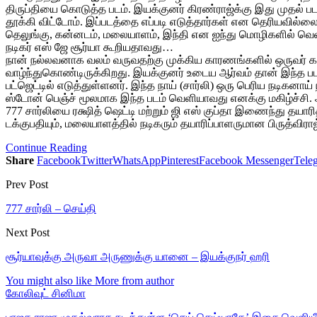
திருப்தியை கொடுத்த படம். இயக்குனர் கிரண்ராஜ்க்கு இது முதல் ப
தூக்கி விட்டோம். இப்படத்தை எப்படி எடுத்தார்கள் என தெரியவில்லை
தெலுங்கு, கன்னடம், மலையாளம், இந்தி என ஐந்து மொழிகளில் வெ
நடிகர் எஸ் ஜே சூர்யா கூறியதாவது…
நான் நல்லவனாக வலம் வருவதற்கு முக்கிய காரணங்களில் ஒருவர் கார்த்
வாழ்ந்துகொண்டிருக்கிறது. இயக்குனர் உடைய ஆர்வம் தான் இந்த 
பட்ஜெட்டில் எடுத்துள்ளனர். இந்த நாய் (சார்லி) ஒரு பெரிய நடிகன
ஸ்டோன் பெஞ்ச் மூலமாக இந்த படம் வெளியாவது எனக்கு மகிழ்ச்சி. 
777 சார்லியை ரக்ஷித் ஷெட்டி மற்றும் ஜி எஸ் குப்தா இணைந்து தயாரி
டக்குபதியும், மலையாளத்தில் நடிகரும் தயாரிப்பாளருமான பிருத்விராஜ
Continue Reading
Share
Facebook
Twitter
WhatsApp
Pinterest
Facebook Messenger
Tele
Prev Post
777 சார்லி – செய்தி
Next Post
சூர்யாவுக்கு அருவா அருணுக்கு யானை – இயக்குநர் ஹரி
You might also like
More from author
கோலிவுட் சினிமா