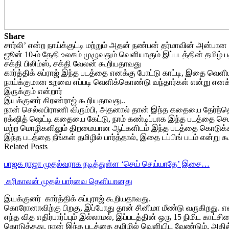
Share
சார்லி’ என்ற நாய்க்குட்டி மற்றும் அதன் நண்பன் தர்மாவின் அன்ப
ஜூன் 10-ம் தேதி உலகம் முழுவதும் வெளியாகும் இப்படத்தின் தமிழ் ப
சக்தி பிலிம்ஸ், சக்தி வேலன் கூறியதாவது
கார்த்திக் சுப்ராஜ் இந்த படத்தை எனக்கு போட்டு காட்டி, இதை வெளிய
நாய்க்குமான உறவை எப்படி வெளிக்கொண்டு வந்தார்கள் என்று எனக்க
இருக்கும் என்றார்
இயக்குனர் கிரண்ராஜ் கூறியதாவது..
நான் செல்லபிராணி விரும்பி, அதனால் தான் இந்த கதையை தேர்ந்தெட
ரக்‌ஷித் ஷெட்டி கதையை கேட்டு, நாம் கண்டிப்பாக இந்த படத்தை செ
மற்ற மொழிகளிலும் திறமையான ஆட்களிடம் இந்த படத்தை கொடுக்க வேண்
இந்த படத்தை நீங்கள் தமிழில் பார்த்தால், இதை டப்பிங் படம் என்று கூற
Related Posts
பாஜக ராஜா முதல்வராக நடித்துள்ள ‘செய் செய்யாதே’ இசை…
‎ கரிகாலன் முதல் பார்வை தெளியானது
இயக்குனர் கார்த்திக் சுப்புராஜ் கூறியதாவது.
கொரோனாவிற்கு பிறகு, இப்போது தான் சினிமா மீண்டு வருகிறது. என
எந்த வித எதிர்பார்ப்பும் இல்லாமல், இப்படத்தின் ஒரு 15 நிமிட கா
கொடுத்தது. நான் இந்த படத்தை தமிழில் வெளியிட வேண்டும், அதில் 