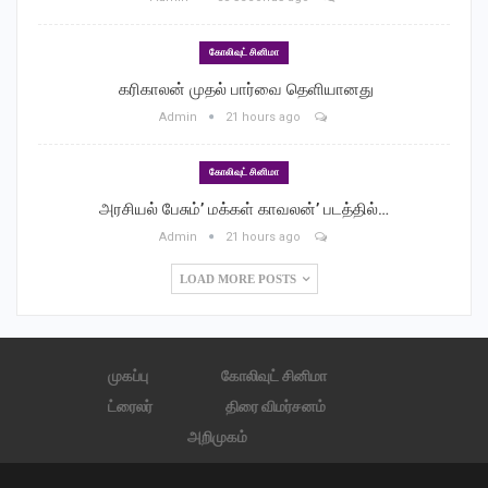
கோலிவுட் சினிமா
‎ கரிகாலன் முதல் பார்வை தெளியானது
Admin
21 hours ago
கோலிவுட் சினிமா
அரசியல் பேசும்’ மக்கள் காவலன்’ படத்தில்…
Admin
21 hours ago
LOAD MORE POSTS
முகப்பு
கோலிவுட் சினிமா
ட்ரைலர்
திரை விமர்சனம்
அறிமுகம்