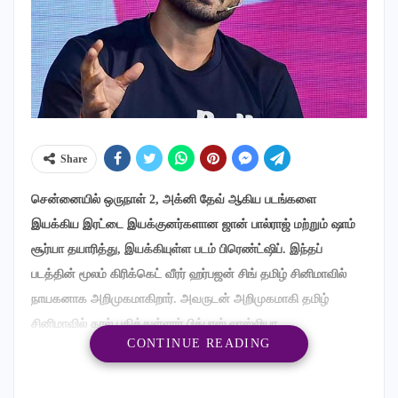
Share
சென்னையில் ஒருநாள் 2, அக்னி தேவ் ஆகிய படங்களை
இயக்கிய இரட்டை இயக்குனர்களான ஜான் பால்ராஜ் மற்றும் ஷாம்
சூர்யா தயாரித்து, இயக்கியுள்ள படம் பிரெண்ட்ஷிப். இந்தப்
படத்தின் மூலம் கிரிக்கெட் வீரர் ஹர்பஜன் சிங் தமிழ் சினிமாவில்
நாயகனாக அறிமுகமாகிறார். அவருடன் அறிமுகமாகி தமிழ்
சினிமாவில் கால் பதித்துள்ளார் பிக்பாஸ் லாஸ்லியா.
CONTINUE READING
முக்கிய கதாபாத்திரத்தில் நடிகர் அர்ஜூனும், படம் முழுக்க வரும்
நகைச்சுவை கேரக்டரில் சதீஷூம் நடித்துள்ளனர். தியேட்டர்கள்