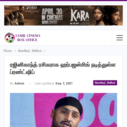
Home
கோலிவுட் சினிமா
ரஜினிகாந்த் ரசிகராக ஹர்பஜன்சிங் நடித்துள்ள
ப்ரண்ட்ஷிப்
கோலிவுட் சினிமா
Last updated
Sep 7, 2021
By
Admin