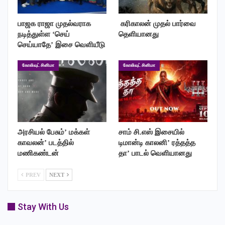
பாஜக ராஜா முதல்வராக
‎ கரிகாலன் முதல் பார்வை
நடித்துள்ள ‘செய்
தெளியானது
இந்த படம் வந்தபிறகு ஆண் பெண் நட்புக்கே இன்னொரு முகம்
செய்யாதே’ இசை வெளியீடு
கிடைக்கும். நாயகன் நாயகி என்று சொல்ல முடியாத அளவிற்கு
எல்லோருக்கும் முக்கியத்துவம் இருக்கும். சாந்தகுமார் ஒளிப்பதிவு
கோலிவுட் சினிமா
கோலிவுட் சினிமா
செய்ய டி.எம்.உதயகுமார் இசையமைக்கிறார். படத்தில் கிரிக்கெட்
காட்சியும் இருக்கிறது. ஹர்பஜன் சிங் தீவிர ரஜினி ரசிகராக
நடிக்கிறார். படத்தில் சூப்பர் ஸ்டார் ஆந்தம் என்று ஒரு பாடலை சிம்பு
பாடியுள்ளார். தயாரிப்பாளர் ஜே.சதீஷ்குமார், மறைந்த நடிகர் சுபா
அரசியல் பேசும்’ மக்கள்
சாம் சி.எஸ் இசையில்
வெங்கட் உள்ளிட்டோர் முக்கிய கதாபாத்திரங்களில் நடிக்கின்றனர்.
காவலன்’ படத்தில்
டிமான்டி காலனி’ ரத்தத்த
மணிகண்டன்
தா’ பாடல் வெளியானது
இவ்வாறு அவர்கள் கூறினார்கள்.
PREV
NEXT
Stay With Us