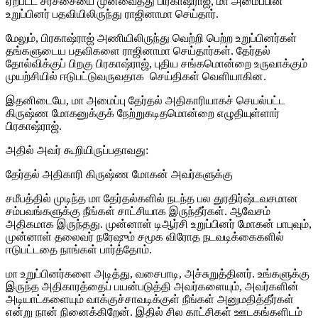
ஏற்பட்ட சர்ச்சையை முன்வைத்து பிரகாஷ்ராஜ், மா அமைப்பின்
உறுப்பினர் பதவியிலிருந்து ராஜினாமா செய்தார்.
மேலும், பிரகாஷ்ராஜ் அணியிலிருந்து வெற்றி பெற்ற உறுப்பினர்கள்
தங்களுடைய பதவிகளை ராஜினாமா செய்தார்கள். தேர்தல்
தோல்விக்குப் பிறகு பிரகாஷ்ராஜ், புதிய சங்கமொன்றை உருவாக்கும்
முயற்சியில் ஈடுபட்டுவருவதாக செய்திகள் வெளியாகின.
இதனிடையே, மா அமைப்பு தேர்தல் அதிகாரியாகச் செயல்பட்ட
கிருஷ்ண மோகனுக்குக் நேற்றுகடிதமொன்றை எழுதியுள்ளார்
பிரகாஷ்ராஜ்.
அதில் அவர் கூறியிருப்பதாவது:
தேர்தல் அதிகாரி கிருஷ்ண மோகன் அவர்களுக்கு
சமீபத்தில் முடிந்த மா தேர்தல்களில் நடந்த பல துரதிர்ஷ்டவசமான
சம்பவங்களுக்கு நீங்கள் சாட்சியாக இருந்தீர்கள். ஆவேசம்
அதிகமாக இருந்தது. முன்னாள் டிஆர்சி உறுப்பினர் மோகன் பாபுவும்,
முன்னாள் தலைவர் நரேஷும் சமூக விரோத நடவடிக்கைகளில்
ஈடுபட்டதை நாங்கள் பார்த்தோம்.
மா உறுப்பினர்களை அடித்து, வசைபாடி, அச்சுறுத்தினர். உங்களுக்கு
இருந்த அதிகாரத்தைப் பயன்படுத்தி அவர்களையும், அவர்களின்
அடியாட்களையும் வாக்குச்சாவடிக்குள் நீங்கள் அனுமதித்தீர்கள்
என்று நான் நினைக்கிறேன். இதில் சில காட்சிகள் ஊடகங்களிடம்