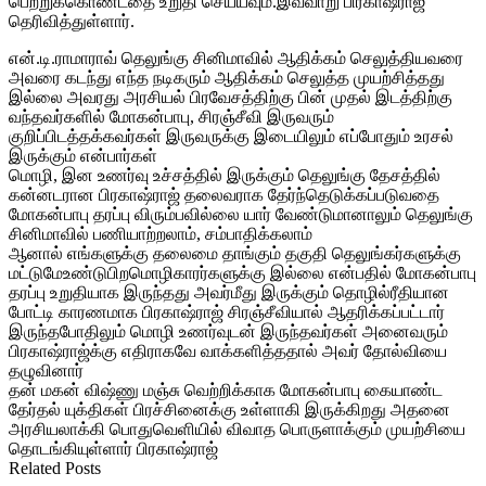
பெற்றுக்கொண்டதை உறுதி செய்யவும்.இவ்வாறு பிரகாஷ்ராஜ்
தெரிவித்துள்ளார்.
என்.டி.ராமாராவ் தெலுங்கு சினிமாவில் ஆதிக்கம் செலுத்தியவரை
அவரை கடந்து எந்த நடிகரும் ஆதிக்கம் செலுத்த முயற்சித்தது
இல்லை அவரது அரசியல் பிரவேசத்திற்கு பின் முதல் இடத்திற்கு
வந்தவர்களில் மோகன்பாபு, சிரஞ்சீவி இருவரும்
குறிப்பிடத்தக்கவர்கள் இருவருக்கு இடையிலும் எப்போதும் உரசல்
இருக்கும் என்பார்கள்
மொழி, இன உணர்வு உச்சத்தில் இருக்கும் தெலுங்கு தேசத்தில்
கன்னடரான பிரகாஷ்ராஜ் தலைவராக தேர்ந்தெடுக்கப்படுவதை
மோகன்பாபு தரப்பு விரும்பவில்லை யார் வேண்டுமானாலும் தெலுங்கு
சினிமாவில் பணியாற்றலாம், சம்பாதிக்கலாம்
ஆனால் எங்களுக்கு தலைமை தாங்கும் தகுதி தெலுங்கர்களுக்கு
மட்டுமேஉண்டுபிறமொழிகாரர்களுக்
கு இல்லை என்பதில் மோகன்பாபு
தரப்பு உறுதியாக இருந்தது அவர்மீது இருக்கும் தொழில்ரீதியான
போட்டி காரணமாக பிரகாஷ்ராஜ் சிரஞ்சீவியால் ஆதரிக்கப்பட்டார்
இருந்தபோதிலும் மொழி உணர்வுடன் இருந்தவர்கள் அனைவரும்
பிரகாஷ்ராஜ்க்கு எதிராகவே வாக்களித்ததால் அவர் தோல்வியை
தழுவினார்
தன் மகன் விஷ்ணு மஞ்சு வெற்றிக்காக மோகன்பாபு கையாண்ட
தேர்தல் யுக்திகள் பிரச்சினைக்கு உள்ளாகி இருக்கிறது அதனை
அரசியலாக்கி பொதுவெளியில் விவாத பொருளாக்கும் முயற்சியை
தொடங்கியுள்ளார் பிரகாஷ்ராஜ்
Related Posts