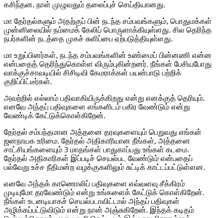
கசிந்தன. நாள் முழுவதும் தலைப்புச் செய்தியானது.
மா தேர்தல்களும் அதற்குப் பின் நடந்த சம்பவங்களும், பொதுமக்கள்
முன்னிலையில் நம்மைக் கேலிப் பொருளாக்கியுள்ளது. சில தெரிந்த
நபர்களின் நடத்தை முகச் சுளிப்பை ஏற்படுத்தியுள்ளது.
மா உறுப்பினர்கள், நடந்த சம்பவங்களின் உண்மைப் பின்னணி என்ன
என்பதைத் தெரிந்துகொள்ள விரும்புகின்றனர். நீங்கள் பேசியபோது
வாக்குச்சாவடியில் சிசிடிவி கேமராக்கள் பயன்பாடு பற்றிக்
குறிப்பிட்டீர்கள்.
அவற்றில் எல்லாம் பதிவாகியிருக்கிறது என்று எனக்குத் தெரியும்.
எனவே அந்தப் பதிவுகளை எங்களிடம் பகிர வேண்டும் என்று
வேண்டிக் கேட்டுக்கொள்கிறேன்.
தேர்தல் சம்பந்தமான அத்தனை தரவுகளையும் பெறுவது எங்கள்
ஜனநாயக உரிமை. தேர்தல் அதிகாரியான நீங்கள், அத்தனை
சாட்சியங்களையும் 3 மாதங்கள் பாதுகாப்பது உங்கள் கடமை.
தேர்தல் அதிகாரிகள் இப்படிச் செயல்பட வேண்டும் என்பதைப்
பல்வேறு உச்ச நீதிமன்ற வழக்குகளிலும் சுட்டிக் காட்டப்பட்டுள்ளன.
எனவே அந்தக் காணொலிப் பதிவுகளை எவ்வளவு சீக்கிரம்
முடியுமோ தரவேண்டும் என்று உங்களைக் கேட்டுக் கொள்கிறேன்.
நீங்கள் உடனடியாகச் செயல்படாவிட்டால் அந்தப் பதிவுகள்
அழிக்கப்பட்டுவிடும் என்று நான் அஞ்சுகிறேன். இந்தக் கடிதம்