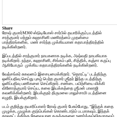
Share
ரோஷ் குமார்M360 ஸ்டுடியோஸ் சார்பில் தயாரிக்கும்,படத்தில்
சரத்குமார் மற்றும் சுஹாசினி மணிரத்னம் முதன்மை
பாத்திரங்களில், மண் சார்ந்த முக்கியமான கதாபாத்திரத்தில்
நடிக்கின்றனர்.
இப்படத்தில் சரத்குமார் நாயகனாக நடிக்க, அஷ்வதி நாயகியாக
நடிக்கிறார். நந்தா, சுஹாசினி, சிங்கம் புலி, சித்திக், கஞ்சா கருப்பு
ஆகியோரும் முக்கிய கதாபாத்திரங்களில் நடிக்கின்றனர்.
வேத்சங்கர் சுகவனம் இசையமைக்கிறார். ‘தொரட்டி’ படத்திற்கு
ஒளிப்பதிவு செய்து புகழ் பெற்ற குமார் ஶ்ரீதர் இந்த படத்திற்கு
ஒளிப்பதிவு பணிகளை செய்கிறார். சண்டை பயிற்சியை விக்கி
வினோத்குமார் செய்ய, கலை இயக்கத்தை ஶ்ரீமன் பாலாஜி
கவனிக்கின்றனர். இயக்குநர் திருமலை பாலுச்சாமி படத்தினை
எழுதி, இயக்குகிறார்.
படம் குறித்து தயாரிப்பாளர் ரோஷ் குமார் பேசும்போது, “இந்தக் கதை
முழுக்க, முழுக்க குடும்பங்கள் கொண்டாடும் படமாகவும், இந்தக்
காலகட்டத்திற்கு தேவையான கருத்துகளை உணர்த்தும்விதமாகவும்