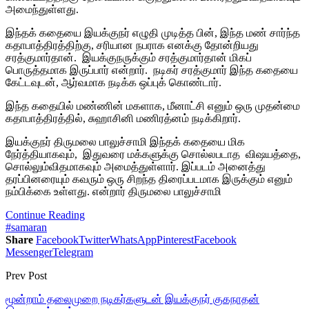
அமைந்துள்ளது.
இந்தக் கதையை இயக்குநர் எழுதி முடித்த பின், இந்த மண் சார்ந்த
கதாபாத்திரத்திற்கு, சரியான நபராக எனக்கு தோன்றியது
சரத்குமார்தான். இயக்குநருக்கும் சரத்குமார்தான் மிகப்
பொருத்தமாக இருப்பார் என்றார். நடிகர் சரத்குமார் இந்த கதையை
கேட்டவுடன், ஆர்வமாக நடிக்க ஒப்புக் கொண்டார்.
இந்த கதையில் மண்ணின் மகளாக, மீனாட்சி எனும் ஒரு முதன்மை
கதாபாத்திரத்தில், சுஹாசினி மணிரத்னம் நடிக்கிறார்.
இயக்குநர் திருமலை பாலுச்சாமி இந்தக் கதையை மிக
நேர்த்தியாகவும், இதுவரை மக்களுக்கு சொல்லபடாத விஷயத்தை,
சொல்லும்விதமாகவும் அமைத்துள்ளார். இப்படம் அனைத்து
தரப்பினரையும் கவரும் ஒரு சிறந்த திரைப்படமாக இருக்கும் எனும்
நம்பிக்கை உள்ளது. என்றார் திருமலை பாலுச்சாமி
Continue Reading
#samaran
Share
Facebook
Twitter
WhatsApp
Pinterest
Facebook
Messenger
Telegram
Prev Post
மூன்றாம் தலைமுறை நடிகர்களுடன் இயக்குநர் குகநாதன்