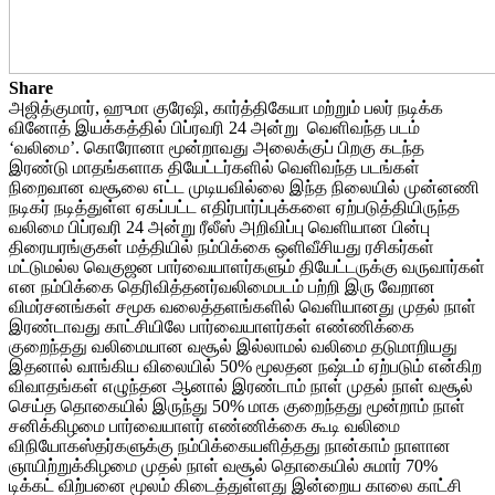
Share
அஜித்குமார், ஹுமா குரேஷி, கார்த்திகேயா மற்றும் பலர் நடிக்க
வினோத் இயக்கத்தில் பிப்ரவரி 24 அன்று வெளிவந்த படம்
‘வலிமை’. கொரோனா மூன்றாவது அலைக்குப் பிறகு கடந்த
இரண்டு மாதங்களாக தியேட்டர்களில் வெளிவந்த படங்கள்
நிறைவான வசூலை எட்ட முடியவில்லை இந்த நிலையில் முன்னணி
நடிகர் நடித்துள்ள ஏகப்பட்ட எதிர்பார்ப்புக்களை ஏற்படுத்தியிருந்த
வலிமை பிப்ரவரி 24 அன்று ரீலீஸ் அறிவிப்பு வெளியான பின்பு
திரையரங்குகள் மத்தியில் நம்பிக்கை ஒளிவீசியது ரசிகர்கள்
மட்டுமல்ல வெகுஜன பார்வையாளர்களும் தியேட்டருக்கு வருவார்கள்
என நம்பிக்கை தெரிவித்தனர்வலிமைபடம் பற்றி இரு வேறான
விமர்சனங்கள் சமூக வலைத்தளங்களில் வெளியானது முதல் நாள்
இரண்டாவது காட்சியிலே பார்வையாளர்கள் எண்ணிக்கை
குறைந்தது வலிமையான வசூல் இல்லாமல் வலிமை தடுமாறியது
இதனால் வாங்கிய விலையில் 50% மூலதன நஷ்டம் ஏற்படும் என்கிற
விவாதங்கள் எழுந்தன ஆனால் இரண்டாம் நாள் முதல் நாள் வசூல்
செய்த தொகையில் இருந்து 50% மாக குறைந்தது மூன்றாம் நாள்
சனிக்கிழமை பார்வையாளர் எண்ணிக்கை கூடி வலிமை
விநியோகஸ்தர்களுக்கு நம்பிக்கையளித்தது நான்காம் நாளான
ஞாயிற்றுக்கிழமை முதல் நாள் வசூல் தொகையில் சுமார் 70%
டிக்கட் விற்பனை மூலம் கிடைத்துள்ளது இன்றைய காலை காட்சி