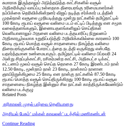
சுமாராக இருந்தாலும் அடுத்தடுத்த காட்சிகளில் வசூல்
அதிகரிக்கும் வாய்ப்பு உள்ளதாக திரையரங்கு உரிமையாளர்கள்
நம்பிக்கை தெரிவிக்கின்றனர் விஜய் நடித்த சர்க்கார் படத்தின்
முதல்நாள் வசூலை முறியடித்தது மூன்று நாட்களில் தமிழ்நாட்டில்
100 கோடி ரூபாய் வசூலை வலிமை படம் எட்டிப் பிடித்தது என சமூக
வலைத்தளங்களும், இணையதளங்களிலும் செய்திகள்
வெளியானாலும் அதனை வலிமை படத்தயாரிப்பு நிறுவனம்
அதிகாரபூர்வமாக உறுதிப்படுத்தி அறிவிக்கவில்லை காரணம் 100
கோடி ரூபாய் மொத்த வசூல் சாதனையை நிகழ்த்த வலிமை
திரையரங்குகளில் போராட்டத்தை நடத்தி வருகிறது என்பதே
யதார்த்தமான உண்மையாகும். தமிழ்நாட்டில் வலிமை பிப்ரவரி 24
அன்று சிறப்புக்காட்சி, ரசிகர்மன்ற காட்சி, அதிகபட்ச டிக்கட்
கட்டணம் மூலம் வசூல் செய்த தொகை 27 கோடி இரண்டாம் நாள்
12.50 கோடி, மூன்றாம் நாள் 23 கோடி, நான்காம் நாளான
ஞாயிற்றுக்கிழமை 25 கோடி என நான்கு நாட்களில் 87.50 கோடி
ரூபாய் மொத்த வசூல் செய்திருக்கிறது 100 கோடி ரூபாய் வசூல
சாதனையை நிகழ்த்த இன்னும் சில நாட்கள் காத்திருக்கவேண்டும்
வலிமை படக்குழு
Related Posts
‎ கரிகாலன் முதல் பார்வை தெளியானது
அரசியல் பேசும்’ மக்கள் காவலன்’ படத்தில் மணிகண்டன்
Continue Reading