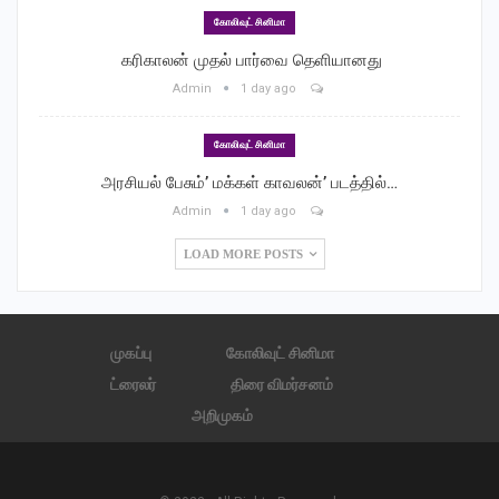
கோலிவுட் சினிமா
‎ கரிகாலன் முதல் பார்வை தெளியானது
Admin
1 day ago
கோலிவுட் சினிமா
அரசியல் பேசும்’ மக்கள் காவலன்’ படத்தில்…
Admin
1 day ago
LOAD MORE POSTS
முகப்பு
கோலிவுட் சினிமா
ட்ரைலர்
திரை விமர்சனம்
அறிமுகம்