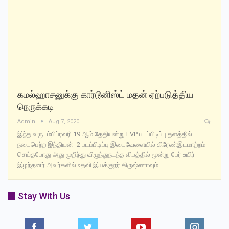
கமல்ஹாசனுக்கு கார்டூனிஸ்ட் மதன் ஏற்படுத்திய
நெருக்கடி
Admin
Aug 7, 2020
இந்த வருடம்பிப்ரவரி 19 ஆம் தேதியன்று EVP படப்பிடிப்பு தளத்தில்
நடைபெற்ற இந்தியன்- 2 படப்பிடிப்பு இடைவேளையில் கிரேண்இடமாற்றம்
செய்தபோது அது முறிந்து விழுந்துநடந்த விபத்தில் மூன்று பேர் உயிர்
இழந்தனர்.அவர்களில் உதவி இயக்குநர் கிருஷ்ணாவும்…
Stay With Us