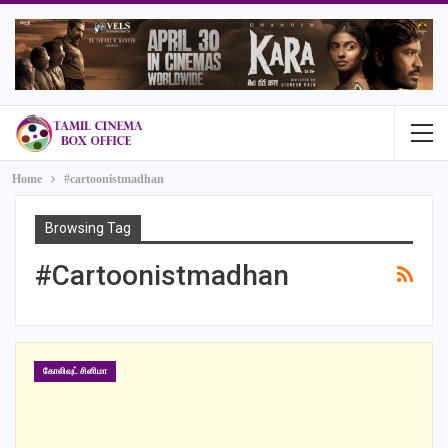
Home
#cartoonistmadhan
Browsing Tag
#cartoonistmadhan
கோலிவுட் சினிமா