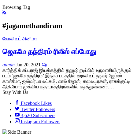
Browsing Tag
#jagamethandiram
கோலிவுட் சினிமா
ஜெகமே தந்திரம் ரிலீஸ் எப்போது
admin
Jan 20, 2021
கார்த்திக் சுப்புராஜ் இயக்கத்தில் தனுஷ் நடிப்பில் உருவாகியிருக்கும்
படம் ‘ஜகமே தந்திரம்’.இந்தப் படத்தில் ஹாலிவுட் நடிகர் ஜேம்ஸ்
காஸ்மோ, ஐஸ்வர்யா லட்சுமி, லால் ஜோஸ், கலையரசன், ராசுக்குட்டி
ஆகியோர் முக்கிய கதாபாத்திரங்களில் நடித்துள்ளனர்.…
Stay With Us
Facebook
Likes
Twitter
Followers
3,620
Subscribers
Instagram
Followers