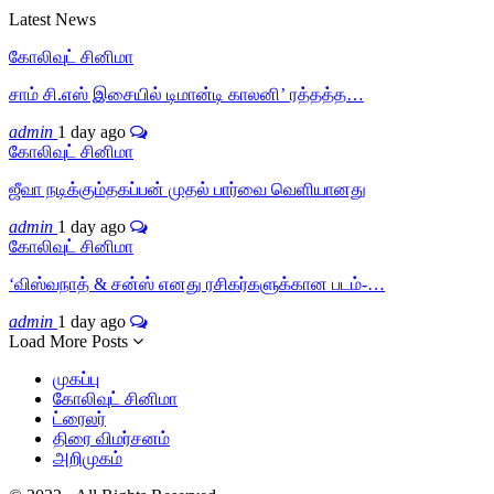
Latest News
கோலிவுட் சினிமா
சாம் சி.எஸ் இசையில் டிமான்டி காலனி’ ரத்தத்த…
admin
1 day ago
கோலிவுட் சினிமா
ஜீவா நடிக்கும்தகப்பன் முதல் பார்வை வெளியானது
admin
1 day ago
கோலிவுட் சினிமா
‘விஸ்வநாத் & சன்ஸ் எனது ரசிகர்களுக்கான படம்-…
admin
1 day ago
Load More Posts
முகப்பு
கோலிவுட் சினிமா
ட்ரைலர்
திரை விமர்சனம்
அறிமுகம்