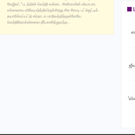
கேஜிஎப் "படத்தின் வெற்றி கன்னட சினிமாவின் வியாபார
எல்லையை விரிவுபடுத்தியிருக்கிறது சில கோடி பட்ஜெட்டில்
தயாரிக்கப்பட்டு கர்நாடக மாநிலத்திற்குள்ளேயே
வெற்றிதோல்விகளை தீர்மானித்துவந்த…
ச
ஜீ
‘வி