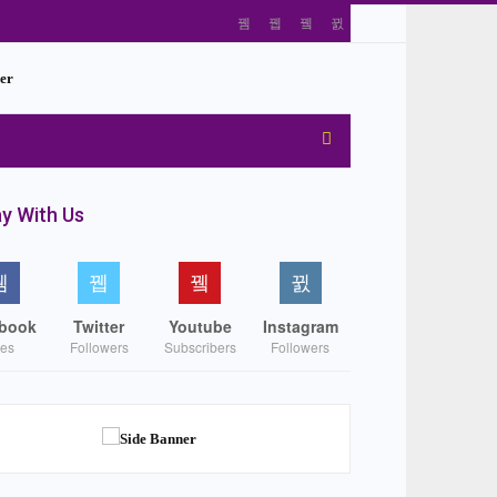
y With Us
book
Twitter
Youtube
Instagram
kes
Followers
Subscribers
Followers