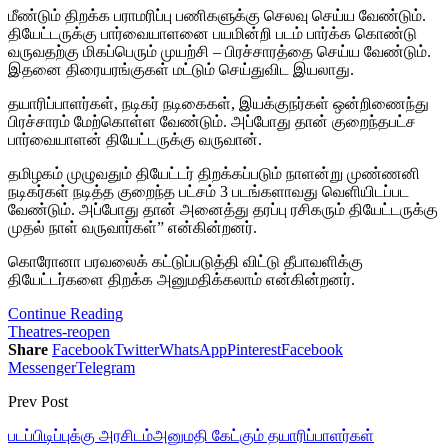
மீண்டும் திறக்க பராமரிப்பு பணிகளுக்கு செலவு செய்ய வேண்டும்.
தியேட்டருக்கு பார்வையாளனை பயமின்றி படம் பார்க்க கொண்டு
வருவதற்கு மிகப்பெரும் முயற்சி – பிரச்சாரத்தை செய்ய வேண்டும்.
இதனை திரையரங்குகள் மட்டும் செய்துவிட இயலாது.
தயாரிப்பாளர்கள், நடிகர் நடிகைகள், இயக்குநர்கள் ஒன்றிணைந்து
பிரச்சாரம் மேற்கொள்ள வேண்டும். அப்போது தான் குறைந்தபட்ச
பார்வையாளன் தியேட்டருக்கு வருவான்.
தமிழகம் முழுவதும் தியேட்டர் திறக்கப்படும் நாளன்று முண்ணனி
நடிகர்கள் நடித்த குறைந்த பட்சம் 3 படங்களாவது வெளியிடப்பட
வேண்டும். அப்போது தான் அனைத்து தரப்பு ரசிகரும் தியேட்டருக்கு
முதல் நாள் வருவார்கள்” என்கின்றனர்.
கொரோனா பரவலைக் கட்டுப்படுத்தி விட்டு தீபாவளிக்கு
தியேட்டர்களை திறக்க அனுமதிக்கலாம் என்கின்றனர்.
Continue Reading
Theatres-reopen
Share
Facebook
Twitter
WhatsApp
Pinterest
Facebook
Messenger
Telegram
Prev Post
படப்பிடிப்புக்கு அரசிடம்அனுமதி கேட்கும் தயாரிப்பாளர்கள்