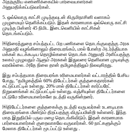
அதற்குரிய எண்ணிக்கையில் பார்வையாளர்கள்
அனுமதிக்கப்படுவார்கள்.
5. ஒவ்வொரு காட்சி முடிந்தவுடன் கிருமிநாசினி வளாகம்
முழுமையும் தெளிக்கப்படும். இதன் காரணமாக ஒவ்வொரு காட்சி
முடிந்த பின்னர் 45 நிமிட இடைவெளியில் காட்சிகள்
தொடங்கப்படும்.
￼திரைத்துறை சம்பந்தபட்ட பிற பணிகளை தொடங்குவதற்கு அரசு
அனுமதி வழங்கினாலும் திரையரங்கம், மால் போன்ற அடர்த்தியாக
மக்கள் கூடக்கூடிய தொழில்களை தொடங்க அனுமதி அளிப்பதற்கு
உலகம் முழுவதும் ஆளும் அரசுகள் இதுவரை தெளிவான முடிவுக்கு
வரவில்லை. அதே நிலை தான் தமிழகத்திலும் நிலவுகிறது.
இது சம்பந்தமாக திரையரங்க உரிமையாளர்கள் வட்டாரத்தில் பேசிய
போது, “தமிழகத்தில் 60% தியேட்டர்கள் குத்தகைதாரர்கள்
கட்டுப்பாட்டில் உள்ளது. 20% மால் தியேட்டர்கள் கார்ப்பரேட்
நிறுவனங்கள் கட்டுப்பாட்டில் உள்ளது. எஞ்சியுள்ள தியேட்டர்களை
மட்டுமே உரிமையாளர்களே நடத்தி வருகின்றனர்.
￼தியேட்டர்களை குத்தகைக்கு நடத்தி வருபவர்கள் உடனடியாக
திரையரங்கை மீண்டும் திறப்பதற்கு விருப்பமின்றி உள்ளனர். இந்த
மாத இறுதியில் பருவ மழை தொடங்கிவிடும். இதன் காரணமாக
பார்வையாளர்கள் குறைவாகவே வருவார்கள். 60 நாட்களுக்கும்
மேலாக தியேட்டர்கள் மூடப்பட்டு உள்ளது .