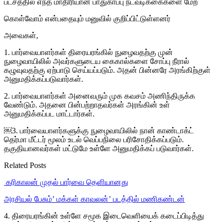
பட்சத்தில் எந்த மாதிரியான பாதுகாப்பு நடவடிக்கைகளை மேற்
கொள்வோம் என்பதையும் மனுவில் குறிப்பிட்டுள்ளனர்
அவைகள்,
1. பார்வையாளர்கள் திரையரங்கில் நுழைவதற்கு முன்
நுழைவாயிலில் அவர்களுடைய கைகால்களை சோப்பு நீரால்
கழுவுவதற்கு ஏற்பாடு செய்யப்படும். அதன் பின்னரே அரங்கிற்குள்
அனுமதிக்கப்படுவார்கள்.
2. பார்வையாளர்கள் அனைவரும் முக கவசம் அணிந்திருக்க
வேண்டும். அதனை பின்பற்றாதவர்கள் அரங்கின் உள்
அனுமதிக்கப்பட மாட்டார்கள்.
￼3. பார்வையாளர்களுக்கு நுழைவாயிலில் நான் காண்டாக்ட்
தெர்மா மீட்டர் மூலம் உடல் வெப்பநிலை பரிசோதிக்கப்படும்.
தகுதியானவர்கள் மட்டுமே உள்ளே அனுமதிக்கப் படுவார்கள்.
Related Posts
‎ கரிகாலன் முதல் பார்வை தெளியானது
அரசியல் பேசும்’ மக்கள் காவலன்’ படத்தில் மணிகண்டன்
4. திரையரங்கின் உள்ளே சமூக இடைவெளியைக் கடைப்பிடித்து