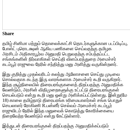
Share
தமிழ் சினிமா மற்றும் தொலைக்காட்சி தொடர்களுக்கான படப்பிடிப்பு,
போஸ்ட் புரொடக்ஷன் ஆகிய பணிகளை செய்வதற்கு தமிழக
அரசிடம் அதிகாரபூர்வ அனுமதி பெறுவதற்கு சம்பந்தப்பட்ட
சங்கங்களின் நிர்வாகிகள் செய்தி விளம்பரத்துறை அமைச்சர்
கடம்பூர் ராஜுவை நேரில் சந்தித்து மனு அளித்து வருகின்றனர்.
இது குறித்து முதல்வரிடம் கலந்து ஆலோசனை செய்து முடிவை
சொல்வதாக கடந்த இரு வாரங்களாக அமைச்சர் கூறி வருகிறார்.
இந்த சூழ்நிலையில் திரையரங்குகளைத் திறப்பதற்கு அனுமதிக்க
வேண்டும், அரசின் விதிமுறைகளுக்கு உட்பட்டு திரையரங்குகள்
செயல்படும் என்று கூறி மனு ஒன்று அளிக்கப்பட்டுள்ளது. இன்று(மே
18) காலை தமிழ்நாடு திரையரங்க உரிமையாளர்கள் சங்க பொதுச்
செயலாளர் ரோகிணி R.பன்னீர் செல்வம் அமைச்சர் கடம்பூர்
ராஜுவிடம் நேரில் இந்த மனுவைக் கொடுத்து கோரிக்கையை
நிறைவேற்ற வேண்டும் என்று கேட்டுள்ளார்.
இத்துடன் திரையரங்குகள் திறப்பதற்கு அனுமதிக்கப்படும்