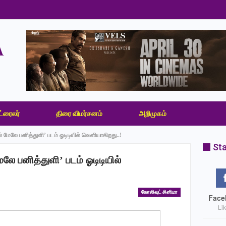
ட்ரைலர்
திரை விமர்சனம்
அறிமுகம்
் மேலே பனித்துளி’ படம் ஓடிடியில் வெளியாகிறது..!
Sta
லே பனித்துளி’ படம் ஓடிடியில்
கோலிவுட் சினிமா
Face
Li