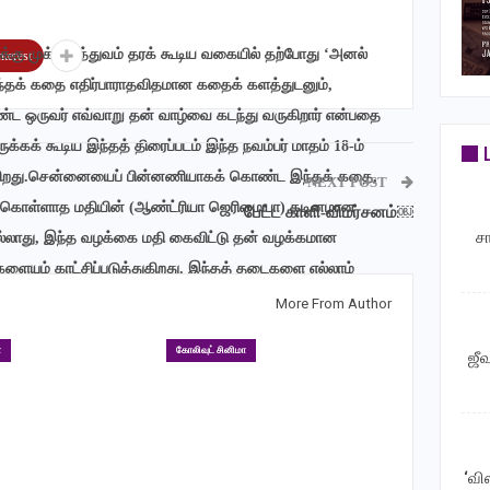
ுக்கு முக்கியத்துவம் தரக் கூடிய வகையில் தற்போது ‘அனல்
nterest
ந்தக் கதை எதிர்பாராதவிதமான கதைக் களத்துடனும்,
 மீண்ட ஒருவர் எவ்வாறு தன் வாழ்வை கடந்து வருகிறார் என்பதை
்கக் கூடிய இந்தத் திரைப்படம் இந்த நவம்பர் மாதம் 18-ம்
க்கிறது.சென்னையைப் பின்னணியாகக் கொண்ட இந்தக் கதை,
NEXT POST
ிக் கொள்ளாத மதியின் (ஆண்ட்ரியா ஜெரிமையா) கடினமான
பேட்ட காளி-விமர்சனம்￼
ச
்லாது, இந்த வழக்கை மதி கைவிட்டு தன் வழக்கமான
ளையும் காட்சிப்படுத்துகிறது. இந்தத் தடைகளை எல்லாம்
மதி இந்த வழக்கிற்காக போராடுவாளா அல்லது பாதியிலேயே
More From Author
ொள்ள ‘அனல் மேலே பனித்துளி’ படத்தில் மதியின் பயணத்தைப்
ா
கோலிவுட் சினிமா
ஜீ
ெய்சர் ஆனந்த் கூறுகையில், ”சோனி லிவ் ஓடிடி தளம் நம்முடைய
 வலுவானது. அந்த வகையில் திறமையான கதைகள், நடிகர்கள்
ுகிறது. ‘அனல் மேலே பனித்துளி’ திரைப்படம் சோனி லைவ்
ச்சி. எங்கள் கதையில் நம்பிக்கைக் கொண்டு இதைத் தயாரிக்க
‘வி
னக்கான நீதியைப் பெறுவதற்கான பயணத்தை இந்தக் கதையில்