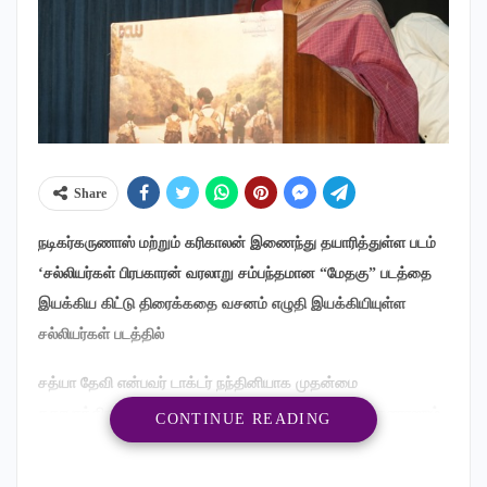
Share
நடிகர்கருணாஸ் மற்றும் கரிகாலன் இணைந்து தயாரித்துள்ள படம்
‘சல்லியர்கள் பிரபகாரன் வரலாறு சம்பந்தமான “மேதகு” படத்தை
இயக்கிய கிட்டு திரைக்கதை வசனம் எழுதி இயக்கியியுள்ள
சல்லியர்கள் படத்தில்
சத்யா தேவி என்பவர் டாக்டர் நந்தினியாக முதன்மை
கதாபாத்திரத்தில் நடித்துள்ளார். அவரது தந்தையாக கருணாஸும்,
CONTINUE READING
சிங்கள ராணுவ வீரனாக திருமுருகனும் மற்றும் டாக்டர்
செம்பியனாக மகேந்திரனும் நடித்துள்ளனர். இன்னும் பல