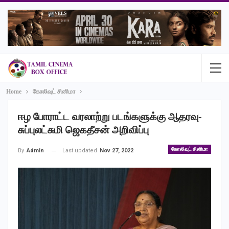
Home
கோலிவுட் சினிமா
ஈழ போராட்ட வரலாற்று படங்களுக்கு ஆதரவு-
சுப்புலட்சுமி ஜெகதீசன் அறிவிப்பு
கோலிவுட் சினிமா
Last updated
Nov 27, 2022
By
Admin