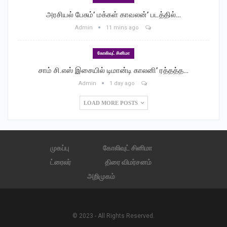
தனித்தமிழ்நாடு கேட்க ஆரம்பித்து விடுவார்கள் என்கிற குறுகிய
அரசியல் பேசும்’ மக்கள் காவலன்’ படத்தில்…
நோக்கத்தில் ராஜீவ்காந்தியை திசைதிருப்பி விட்டனர். அதன்
Admin
11 mins ago
காரணமாக தனி ஈழம் என்கிற கனவு நிறைவேறாமலேயே
போய்விட்டது. இங்கே ஈழத்தமிழர் பற்றிய வரலாறு குறித்த அடிப்படை
கோலிவுட் சினிமா
அறிவு, சொன்னாலும் புரிந்துகொள்ளும் பக்குவம் இல்லாமலே இங்கு
சாம் சி.எஸ் இசையில் டிமான்டி காலனி’ ரத்தத்த…
உள்ளனர்
Admin
1 day ago
இதுபோன்ற பல படங்கள் வந்தால்தான் அந்த நிலை மாறும். இந்த
LOAD MORE POSTS
சல்லியர்கள் படம் பட்டி தொட்டி எங்கும் வெளியிட்டு ஈழவரலாறு
வெகுஜன மக்களை சென்றடைய என்னஉதவி
வேண்டுமானாலும்செய்ய தயாராக இருக்கிறேன்” என்றவர்
முகப்பு
கோலிவுட் சினிமா
இந்தப்படத்துடன் நின்று விடாமல் வீரம் செறிந்தா ஈழ விடுதலைப்
ட்ரைலர்
திரை விமர்சனம்
போராட்டம், ஆயுதம் தாங்கிய போராட்டம், முள்ளிவாய்க்கால்
அறிமுகம்
படுகொலைகள் பற்றியெல்லாம் திரைப்படங்கள் தயாரிப்பது தொடர
வேண்டும் அதற்கான உதவிகளையும் செய்ய தயாராக இருக்கிறேன்
என்றார்
© 2023 - All Rights Reserved.