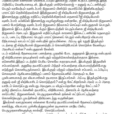
அறிவிப்புகள் விரைவில் வெளியிடப்படும்.இவ்வாறு அதில் கூறப்பட்டுள்ளது.இந்த
அறிவிப்பு வெளியானவுடன், இயக்குநர் மாரிசெல்வராஜ் – தனுஷ் கூட்டணிக்குப்
பெரும் வரவேற்பும் வுண்டர்பார் நிறுவனம் மீண்டும் தயாரிப்பில் இறங்கியதற்குப்
பாராட்டும் தெரிவித்தவர்கள் இந்நிறுவனம் ஜீ ஸ்டுடியோஸ் நிறுவனத்துடன்
இணைந்தது குறித்து எதிர்ப்பு தெரிவிக்கிறார்கள்.எதனால்?ஜீ ஸ்டுடியோஸ்
வுண்டர்பார் ஃபிலிம்ஸ் இணைந்து வழங்குகிறது என்றாலே, ஜீ ஸ்டுடியோஸ் நிறுவனம்
பணம் போடுகிறது வுண்டர்பார் நிறுவனம் நிர்வாகம் செய்யும் என்பதுதான் பொருள்.
இதனால் இப்படத்தில் கிடைக்கும் இலாபத்தின் பெரும்பங்கை ஜீ ஸ்டுடியோஸ்
நிறுவனம் அடையும். இதுதான் எதிர்ப்புக்குக் காரணம்.இக்கூட்டணியில் உருவாகும்
படம், படைப்பு ரீதியாகப் பெரும் பாராட்டுகளைப் பெறும் என்பதோடு வியாபார
ரீதியாகவும் லாபம் ஈட்டும் என்பதில் ஐய்யமில்லை. அப்படி ஓர் உறுதி இருக்கும்
படத்தை ஜீ ஸ்டுடியோஸ் நிறுவனத்திடம் கொண்டுபோய்க் கொடுக்க வேண்டிய
அவசியம் என்ன? என்பதுதான் கேள்வி.
படம் எடுக்கத் தேவையான பணத்தை முதலில் போட தனுஷால் இயலாது என்பதால்
ஜீ ஸ்டுயோஸை நாடியுள்ளார் என்பதும் ஏற்றுக்கொள்ளத்தக்கதாக இல்லை.
ஏனெனில்,இந்தப் படத்தில் பெரிய செலவே கதாநாயகன், இயக்குநர் இருவரின்
சம்பளம்தான். தனுஷே தயாரிப்பதால் அந்தச் சம்பளத்தை வியாபாரத்தின்போது
எடுத்துக் கொண்டிருக்கலாம். இயக்குநர் மற்றும் மற்றவர்கள் சம்பளம், படப்பிடிப்பு
செலவுகள் ஆகியனவற்றிற்குப் பணம் தேவையெனில் அதையும் உடனே
முன்பணமாகத் தர வியாபாரிகள் தயாராக இருப்பார்கள். அப்படி இருக்கும்போது
தனுஷ் ஏன் ஜீ ஸ்டுயோசிடம் கொடுத்தார்? என்று கேட்கிறார்கள்.அவர் படம் அதை
யாரிடம் கொடுப்பது என்பது அவருடைய விருப்பம்தானே என்று கேட்டால்?
தமிழ் திரைப்படங்களின் தயாரிப்பு, விநியோகம், திரையிடல் ஆகியவற்றை
கார்ப்பரேட் நிறுவனங்கள், பெருமுதலாளிகள் தங்கள் கட்டுப்பாட்டிற்குள்
கொண்டுவரும் முயற்சிகள் தீவிரமடைந்து வருகின்றன.
இவர்கள் வளரும்வரை எங்களை போன்ற தயாரிப்பாளர்கள் தேவைப்படுகிறது.
வளர்ந்து, வியாபார முக்கியத்துவமுள்ள நடிகனாக மாறிய பின்பு
பெருமுதலாளிகளுக்கு கால்ஷீட் கொடுப்பார்கள்.