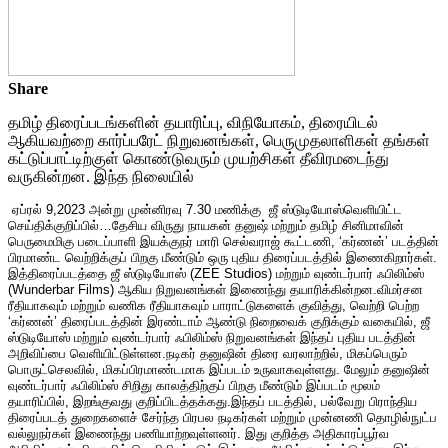
Share
தமிழ் திரைப்படங்களின் தயாரிப்பு, விநியோகம், திரையிடல்
ஆகியவற்றை கார்ப்பரேட் நிறுவனங்கள், பெருமுதலாளிகள் தங்கள்
கட்டுப்பாட்டிற்குள் கொண்டுவரும் முயற்சிகள் தீவிரமடைந்து
வருகின்றன. இந்த நிலையில்
ஏப்ரல் 9,2023 அன்று முன்னிரவு 7.30 மணிக்கு ஜீ ஸ்டுடியோஸ்வெளியிட்ட
செய்திக்குறிப்பில்…தேசிய விருது நாயகன் தனுஷ் மற்றும் தமிழ் சினிமாவின்
பெருமைமிகு படைப்பாளி இயக்குநர் மாரி செல்வராஜ் கூட்டணி, ‘கர்ணன்’ படத்தின்
பிரமாண்ட வெற்றிக்குப் பிறகு மீண்டும் ஒரு புதிய திரைப்படத்தில் இணைகிறார்கள்.
இத்திரைப்படத்தை ஜீ ஸ்டுடியோஸ் (ZEE Studios) மற்றும் வுண்டர்பார் ஃபிலிம்ஸ்
(Wunderbar Films) ஆகிய நிறுவனங்கள் இணைந்து தயாரிக்கின்றன.விமர்சன
ரீதியாகவும் மற்றும் வணிக ரீதியாகவும் பாராட்டுகளைக் குவித்து, வெற்றி பெற்ற
‘கர்ணன்’ திரைப்படத்தின் இரண்டாம் ஆண்டு நிறைவைக் குறிக்கும் வகையில், ஜீ
ஸ்டுடியோஸ் மற்றும் வுண்டர்பார் ஃபிலிம்ஸ் நிறுவனங்கள் இந்தப் புதிய படத்தின்
அறிவிப்பை வெளியிட்டுள்ளன.நடிகர் தனுஷின் திரை வரலாற்றில், மிகப்பெரும்
பொருட்செலவில், மிகப்பிரமாண்டமாக இப்படம் உருவாகவுள்ளது. மேலும் தனுஷின்
வுண்டர்பார் ஃபிலிம்ஸ் சிறிது காலத்திற்குப் பிறகு மீண்டும் இப்படம் மூலம்
தயாரிப்பில், இறங்குவது குறிப்பிடத்தக்கது.இந்தப் படத்தில், பல்வேறு பிராந்திய
திரைப்படத் துறைகளைச் சேர்ந்த பிரபல நடிகர்கள் மற்றும் முன்னணி தொழில்நுட்ப
வல்லுநர்கள் இணைந்து பணியாற்றவுள்ளனர். இது குறித்த அதிகாரப்பூர்வ