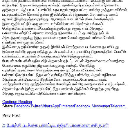
சாதாரண தயாரிப்பாளர்களை கண்டுகொள்ளமாட்டார்கள். இப்போது பன்னாட்டு,
கார்ப்பரேட் நிறுவனங்களுக்கு கால்ஷீட் தருகின்றனர் என்றவர்கள்,ஏற்கெனவே
முத்தையா- ஆர்யா கூட்டணியில் உருவாகும் காதர்பாட்சா என்கிற முத்துராமலிங்கம்
படத்தயாரிப்பில் இணைந்துள்ள ஜீ ஸ்டுடியோஸ் நிறுவனம், சொன்னபடி பணம்
தராமல் இழுத்தடித்துவருகிறது. ஆனாலும் கடைசியில் கிடைக்கவிருக்கும்
இலாபத்தில் மட்டும் ஒரு பைசா பாக்கியில்லாமல் அவர்கள் பங்கைப்
பெற்றுக்கொள்வார்கள்.இப்படியிருக்கும்போது தனுஷ் ஏன் அதற்குப்
பலியாகவேண்டும்? அவரை வைத்து ஏற்கனவே படம் தயாரித்து நஷ்டம்
அடைந்தவர்களுக்கு இந்த வாய்ப்பை தரலாமேஎன்பதுதான் எங்கள் கேள்வி
என்கிறார்கள் ஒரு தரப்பினர்
இன்னொரு தரப்பினரோ தனுஷ் இனிமேல் சொந்தமாக படங்களை தயாரிப்பது
இல்லை என்கிற முடிவு எடுத்து தான் வுண்டர்பார் தயாரிப்பு நிறுவனத்தின் பெயரில்
வாங்கப்பட்ட கடன்கள் அனைத்தையும் கொடுத்துமுடித்தார்.
போயஸ் கார்டனின் புதிய வீடு அதனால் ஏற்பட்ட கடன் தேவைக்காக சம்பளத்தை
மொத்தமாக தருகின்ற நிறுவனங்களுக்கு கால்ஷீட் கொடுத்து
வருகிறார்.நடிகர்களை பொறுத்தவரை நம் நாட்டு தயாரிப்பாளர்கள்,
பன்னாட்டுகார்ப்பரேட் நிறுவனம் என்கிற பிரித்து பார்க்கிற, அதன் எதிர்கால
ஆபத்தை பற்றியெல்லாம் சிந்திக்கவோ, கவலைப்படவோ மாட்டார்கள்.
காற்றுள்ளபோதே தூற்றிக்கொள்ள வேண்டும் என்கிற மனநிலையில் வாழ்பவர்கள்.
அதனால்தான் இங்கு கார்ப்பரேட் நிறுவனங்கள் ஆதிக்கம் செலுத்த முடிகிறது
அதற்கு தனுஷ் மட்டும் விதிவிலக்கா என்ன என்கின்றன
Continue Reading
Share
Facebook
Twitter
WhatsApp
Pinterest
Facebook Messenger
Telegram
Prev Post
அயோத்தி படத்தை பாராட்டிய ரஜினி பரவசமான சசிகுமார்