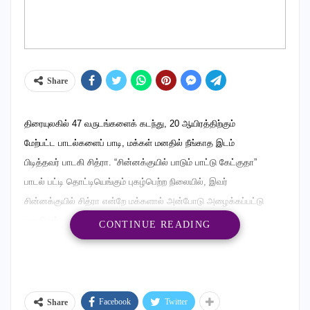
Share
திரையுலகில் 47 வருடங்களைக் கடந்து, 20 ஆயிரத்திற்கும்
மேற்பட்ட பாடல்களைப் பாடி, மக்கள் மனதில் நீங்காத இடம்
பிடித்தவர் பாடகி சித்ரா. “சின்னக்குயில் பாடும் பாட்டு கேட்குதா”
பாடல் பட்டி தொட்டியெங்கும் புகழ்பெற்ற நிலையில், இவர்
சின்னக்குயில் சித்ரா என்றே மக்களால் அன்போடு அழைக்கப்பட்டு
வருகிறார்.
CONTINUE READING
இவர் முதன் முறையாகத் தனது இரசிகர்களைக் குஷிப்படுத்தும்
வகையில் பிப்ரவரி எட்டாம் தேதி நடைபெறவுள்ள இன்னிசை
நிகழ்ச்சியில் கலந்து கொள்ளவுள்ளார்.
Facebook
Twitter
Share