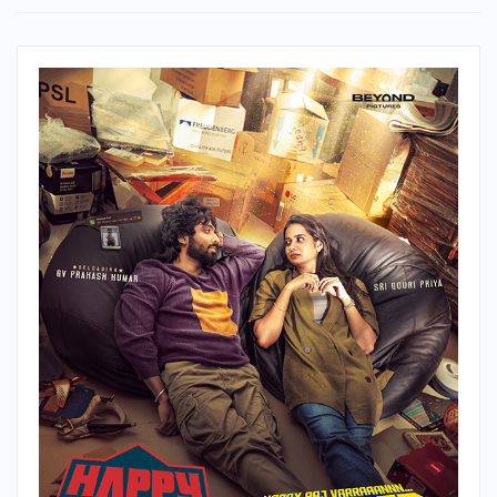
துணை நிற்கிறீர்கள் நன்றி. நானும் கார்த்தியும் எப்போதும் அவரை
சித்ரா அம்மா என்றே அழைப்போம். அது அன்பால் நிகழ்ந்தது.
சிங்கப்பூரில் ஒரு நிகழ்ச்சியில் எஸ் பி பி சார் இருந்த போது ஒரு
நிகழ்வு நடந்தது, எப்போதும் ஒரு சிலர் தான் நம்மைக் கவனித்து,
தட்டிக்கொடுத்து, நீ சரியாகச் செய்து விடுவாய் என ஊக்கம்
தருவார்கள், அதைப் புன்னகையுடன் எஸ் பி பி சார் செய்வார்.
அதன்பிறகு அதைச் செய்வது சித்ரா அம்மா தான். எப்போதும்
பாஸிடிவிடி தருவார். நம் தமிழக மக்கள் போல இசை நிகழ்வை
இரசிப்பது யாருமில்லை. எல்லாவிதமான இசையையும்
இரசிப்பார்கள், அப்பா அம்மா எமோஷனல் கனக்ட்டும் இந்த ஊரில்
இருக்கிறது. என் அப்பா அம்மவை அனுப்பி வைக்க வேண்டும் எனப்
பலர் இந்நிகழ்ச்சிக்கு டிக்கெட் கேட்டார்கள், அது எங்களுக்குக்
கிடைத்த ஆசீர்வாதம் தான். எங்களுக்கு இந்த வாய்ப்பை வழங்கிய
சித்ரா அம்மாவிற்கு நன்றி. E Lounge Events மற்றும் கனரா
வங்கிக்கும் நன்றி. அனைவரும் காலத்தைத் திருப்பித் தரும்,
இந்நிகழ்ச்சியை இரசித்துக் கொண்டாடுங்கள் நன்றி என்றார்.