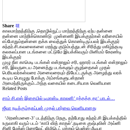
Share
காலமாற்றத்திற்கு ,தொழில்நுட்ப மாற்றத்திற்கு ஏற்ப தன்னை
தன்னை மாற்றிக்கொண்டு முன்னணி இயக்குநர்கள் வரிசையில்
எப்போதும்தன்னை தக்க வைத்துக் கொண்டிருப்பவர் இயக்குநர்
சுந்தர்.சி.கவலைகளை மறந்து குடும்பத்துடன் சிரித்து மகிழ்ந்தபடி
கலகலப்பான படங்களை மட்டுமே இயக்கிவரும் மினிமம் கேரண்டி
இயக்குநர்
முழு நீள காமெடி படங்கள் என்றாலும் சரி, ஹாரர் படங்கள் என்றாலும்
சரி, இவருடைய அனைத்து படங்களும் குழந்தைகள் முதல்
பெரியவர்கள்வரை அனைவரையும் தியேட்டருக்கு அழைத்து வரக்
கூடிய பொழுது போக்கு அம்சங்களுடன்தான்
அமைந்திருக்கும்..அந்த வகையில் கடைசியாக வெளியான
Related Posts
சாம் சி.எஸ் இசையில் டிமான்டி காலனி’ ரத்தத்த தா’ பாடல்…
ஜீவா நடிக்கும்தகப்பன் முதல் பார்வை வெளியானது
‘அரண்மனை-3’ படத்திற்கு பிறகு, தற்போது சுந்தர்.சி இயக்கத்தில்
உருவாகி வரும் படம் ‘காபி வித் காதல்’.நடிகை குஷ்புவின் அவ்னி
சினி மேக்ஸ் பிரைவேட் லிமிடெட் மற்றும் பென்ஸ் மீடியா