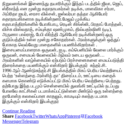
நிறுவனங்கள் இணைந்து தயாரிக்கும் இந்தப் படத்தில் ஜீவா, ஜெய்,
ஸ்ரீகாந்த் என மூன்று கதாநாயகர்கள் நடிக்க, மாளவிகா சர்மா,
அம்ரிதா ஐயர், ரைசா வில்சன், ஐஸ்வர்யா தத்தா ஆகியோர்
கதாநாயகிகளாக நடிக்கின்றனர்.மேலும் முக்கிய
கதாபாத்திரங்களில் யோகிபாபு, ரெடின் கிங்ஸ்லி, பிரதாப் போத்தன்,
விச்சு விஸ்வநாத், சம்யுக்தா ஷண்முகம், திவ்யதர்ஷினி (டிடி),
அருணா பால்ராஜ், பேபி விர்த்தி ஆகியோர் நடிக்கின்றனர்.ஒரு
குடும்பத்தில் உள்ள மூன்று சகோதரர்கள். அவர்களுக்குள் ஒத்துப்
போகாத வெவ்வேறு பாதைகளில் பயணிக்கிறார்கள் .
இசையமைப்பாளராக ஒருவன், ஐ.டி. கம்பெனியில் வேலை பார்க்கும்
ஒருவன், சமையல் வேலையில் ஆர்வம் உடைய ஒருவன்…
அவர்களின் வாழ்க்கையில் ஏற்படும் பிரச்சனைகளை மையப்படுத்தி
திரைக்கதை பயணிக்கும் என்கிறார் இயக்குநர் சுந்தர்.சி.
1996 ஆம் ஆண்டுசுந்தர்.சி இயக்கத்தில் மிகப் பெரிய வெற்றியைப்
பெற்ற ‘உள்ளத்தை அள்ளித் தா’ திரைப்படம், ஊட்டியை கதைக்
களமாக கொண்டு எடுக்கப்பட்டு மிகப் பெரிய வெற்றியை பெற்றது.
தற்போது இந்த படமும் சென்னையில் துவங்கி ஊட்டியில் நடப்பது
போலவே காட்சிகள் படமாக்கப்பட்டுள்ளன மீண்டும் ஒரு உள்ளத்தை
தாபோன்ற கலகலப்பான காதலும், காமடியும் கலந்த படமாக
இருக்கும் என்கிறார் இயக்குநர்
Continue Reading
Share
Facebook
Twitter
WhatsApp
Pinterest
Facebook
Messenger
Telegram