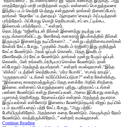
‘உத்ராயணம்’, ’தட்சணாயணம்’னு நேரக் கணக்கு இருக்கு. அது
மாதந்தோறும் மாறி மாறித்தான் வரும். என்னைப் பொறுத்தவரை
இந்திய படம் வெற்றி பெற்றது என்றுதான் நாங்கள் நினைப்போம்.
நாங்கள் ’ஷோலே’ படத்தையும் ’ஆராதனா’வையும் அப்படித்தான்
பார்த்தோம். அப்போது மொழி தெரியாமல், சப் டைட்டில்கூட
இல்லாமல் பார்த்தோம்…” என்றார்.
தொடர்ந்து “ரஜினியுடன் நீங்கள் இணைந்து நடித்து பல
வருடங்களாகிவிட்டது. லோகேஷ் கனகராஜ் இயக்கத்தில் நீங்கள்
இருவரும் இணைந்து நடிப்பீர்களா?…” என்று பத்திரிகையாளர்கள்
கேள்வி கேட்டபோது, “முதலில் அவரிடம் (ரஜினி) இது குறித்துக்
கேட்க வேண்டும். அவர் ஒப்புக் கொண்ட பிறகு இவரிடம்
(லோகேஷிடம்) கேட்க வேண்டும். நாங்கள் மூன்று பேரும் ஒப்புக்
கொண்ட பின் உங்களிடம்(மீடியா) சொல்ல வேண்டும். நான்
எப்போதும் அதற்குத் தயார்தான்.” என்றார் கமல்ஹாசன்.“இந்த
‘விக்ரம்’ படத்தின் வெற்றியால், ‘மர்ம யோகி’, ‘சபாஷ் நாயுடு’,
‘மருதநாயகம்’ படங்கள் உயிர்ப்பிக்கப்படுமா?” என்ற கேள்விக்கு,
“இவ்வளவு காலதாமத்துக்குப் பிறகு எனக்கே அதில் சிரத்தை
இல்லை. என்னைப் பொறுத்தவரை புதிது, புதிதாகப் படங்கள்
பண்ண வேண்டும் என்று நினைப்பவன். அவை இப்போது எனக்கு
பழசாகத் தெரிகிறது. தேவைப்படும் என்றால் அதற்குத் தயாராக
இருப்பவர்கள் என்னோடு இணைய வேண்டும்நடிகர் விஜய் நடிப்பில்
படம் தயாரிப்பதைப் பற்றி கேட்டபோது, “அது பற்றிப்
பேசியிருக்கிறோம். அதற்கான கதை வேண்டும். அவருக்கும் நேரம்
வேண்டும். காத்திருக்கிறோம்..” என்றார் கமல்ஹாசன்.
Continue Reading