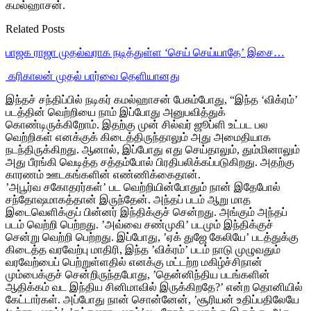
கமல்ஹாசன்.
Related Posts
பாஜக ராஜா முதல்வராக நடித்துள்ள ‘செய் செய்யாதே’ இசை…
‎ கரிகாலன் முதல் பார்வை தெளியானது
இந்தச் சந்திப்பில் நடிகர் கமல்ஹாசன் பேசும்போது, “இந்த ‘விக்ரம்’
படத்தின் வெற்றியை நாம் இப்போது அனுபவித்துக்
கொண்டிருக்கிறோம். இதற்கு முன் சில்வர் ஜூப்ளி உட்பட பல
வெற்றிகள் எனக்குக் கிடைத்திருந்தாலும் அது அமைதியாக
நடந்திருக்கிறது. ஆனால், இப்போது எது செய்தாலும், தும்மினாலும்
அது பீரங்கி வெடித்த சத்தம்போல் பிரதிபலிக்கப்படுகிறது. அதற்கு
காரணம் ஊடகங்களின் எண்ணிக்கைதான்.
’அபூர்வ சகோதரர்கள்’ பட வெற்றியின்போதும் நான் இதேபோல்
சந்தோஷமாகத்தான் இருந்தேன். அந்தப் படம் ஆறு மாத
இடைவெளிக்குப் பின்னர் இந்திக்குச் சென்றது. அங்கும் அந்தப்
படம் வெற்றி பெற்றது. ’அவ்வை சண்முகி’ படமும் இந்திக்குச்
சென்று வெற்றி பெற்றது. இப்போது, ’ஏக் துஜே கேலியே’ படத்துக்கு
கிடைத்த வரவேற்பு மாதிரி, இந்த ’விக்ரம்’ படம் நாடு முழுவதும்
வரவேற்பைப் பெற்றுள்ளதில் எனக்கு மட்டற்ற மகிழ்ச்சிநான்
மும்பைக்குச் சென்றிருந்தபோது, ’தென்னிந்திய படங்களின்
ஆதிக்கம் வட இந்திய சினிமாவில் இருக்கிறதே?’ என்ற தொனியில்
கேட்டார்கள். அப்போது நான் சொன்னேன், ’சூரியன் உதிப்பதிலேயே