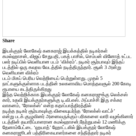
Share
இயக்குநர் லோகேஷ் கனகராஜ் இயக்கத்தில் நடிகர்கள்
கமல்ஹாசன், விஜய் சேதுபதி, பகத் பாசில், செம்பன் வினோத் உட்பட
பலர் நடிப்பில் வெளியான படம் ‘விக்ரம்’. நடிகர் சூர்யாவும் இந்தப்
படத்தில் ஒரு கவுரவ வேடத்தில் நடித்திருந்தார். சூன் 3 அன்று
வெளியான விக்ரம்
படம் மிகப் பெரிய வெற்றியைப் பெற்றுள்ளது. முதல் 5
நாட்களுக்குள்ளாக படத்தின் உலகளாவிய மொத்தவசூல் 200 கோடி
ரூபாயை கடந்திருக்கிறது
இந்த வெற்றிக்காக இயக்குநர் லோகேஷ் கனகராஜுக்கு லெக்சஸ்
கார், உதவி இயக்குநர்களுக்கு டி.வி.எஸ். அப்பாச்சி இரு சக்கர
வாகனம், ‘ரோலக்ஸ்’ என்ற கதாப்பாத்திரத்தில்
நடித்த நடிகர் சூர்யாவுக்கு விலையுயர்ந்த ‘ரோலக்ஸ் வாட்ச்’
என்று படக் குழுவினர் அனைவருக்கும் பரிசுகளை வாரி வழங்கினார்
படத்தின் தயாரிப்பாளரான கமல்ஹாசன்.நேற்றுபகல் 12 மணிக்கு
தேனாம்பேட்டை ‘ஹயாத்’ ஹோட்டலில் இயக்குநர் லோகேஷ்
கனகராஜூடன் பத்திரிகையாளர்களை சந்தித்தார் நடிகர்