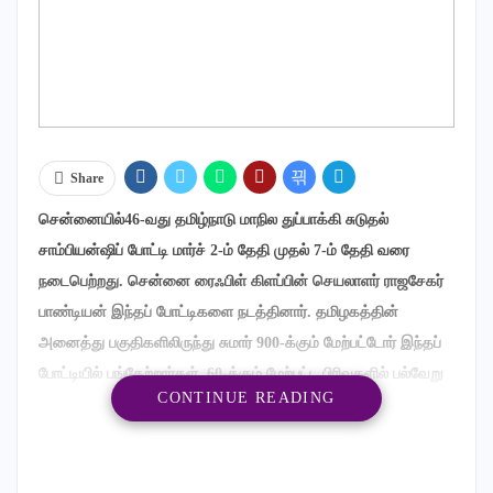
Share
சென்னையில்46-வது தமிழ்நாடு மாநில துப்பாக்கி சுடுதல்
சாம்பியன்ஷிப் போட்டி மார்ச் 2-ம் தேதி முதல் 7-ம் தேதி வரை
நடைபெற்றது. சென்னை ரைஃபிள் கிளப்பின் செயலாளர் ராஜசேகர்
பாண்டியன் இந்தப் போட்டிகளை நடத்தினார். தமிழகத்தின்
அனைத்து பகுதிகளிலிருந்து சுமார் 900-க்கும் மேற்பட்டோர் இந்தப்
போட்டியில் பங்கேற்றார்கள். 60-க்கும் மேற்பட்ட பிரிவுகளில் பல்வேறு
CONTINUE READING
துப்பாக்கிச் சுடுதல் போட்டிகள் நடைபெற்றன. சென்னை ரைஃபிள்
கிளப், மதுரை ரைஃபிள் கிளப், கோயம்புத்தூர் ரைஃபிள் கிளப் உட்பட
52 கிளப்கள் இந்தப் போட்டிகளில் பங்கெடுத்தன.இதில் சென்னை