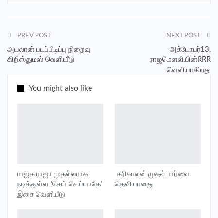
Pinterest
Facebook Messenger
படத்தைத் தயாரிக்கும் சன் பிக்சர்ஸ் நிறுவனம் இன்று மாலை
வெளியிட்டுள்ள அறிவிப்பில், நவம்பர் 4 ஆம் தேதி தீபாவளியை
Telegram
முன்னிட்டு இப்படம் வெளியாகும் என்று அறிவித்துள்ளது.
PREV POST
NEXT POST
அயலான் படப்பிடிப்பு நிறைவு
அக்டோபர்13,
கிறிஸ்துமஸ் வெளியீடு
ராஜமெளலியின்RRR
வெளியாகிறது
You might also like
பாஜக ராஜா முதல்வராக
‎ கரிகாலன் முதல் பார்வை
நடித்துள்ள ‘செய் செய்யாதே’
தெளியானது
இசை வெளியீடு