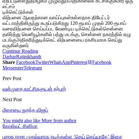
ஏற்பட்டுள்ளதுதமிழகம் முழுவதும்அதிகாலைக் கட்சிக்குசுமார் ஒரு
லட்சம்
டிக்கெட்டுக்கள்
விற்பனை ஆவதற்கான வாய்ப்புகள்உள்ளதாக தியேட்டர்
வட்டாரத்திலிருந்து கூறப்படுகிறது 120 ரூபாய் முதல் 200 ரூபாய்
வரைவிற்பனை செய்யப்பட வேண்டிய டிக்கெட்டுகள்சென்னை
தவிர்த்து வெளியூர்களில் பத்து மடங்கு, சென்னை நகரத்தில் ஏழு
மடங்குஅதிகரித்துடிக்கெட் விற்பனையை ரகசியமாக செய்து
வருகின்றனர்
Continue Reading
Darbar
Rajinikhanth
Share
Facebook
Twitter
WhatsApp
Pinterest
Facebook
Messenger
Telegram
Prev Post
வன்முறை காட்சிகளுடன் தர்பார்
Next Post
மீசையை துறந்த விஜய்
You might also like
More from author
கோலிவுட் சினிமா
பாஜக ராஜா முதல்வராக நடித்துள்ள ‘செய் செய்யாதே’ இசை