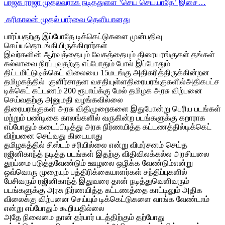
பாஜக ராஜா முதல்வராக நடித்துள்ள ‘செய் செய்யாதே’ இசை…
‎ கரிகாலன் முதல் பார்வை தெளியானது
பார்ப்பதற்கு இப்போதே டிக்கெட்டுகளை முன்பதிவு
செய்யதொடங்கியிருக்கிறார்கள்
இவர்களின் ஆர்வத்தையும் வேகத்தையும் திரையரங்குகள் தங்கள்
கல்லாவை நிரப்புவதற்கு எப்போதும் போல் இப்போதும்
திட்டமிட்டுடிக்கெட் விலையை 15மடங்கு அதிகரித்திருக்கின்றன
தமிழகத்தில் குளிர்சாதன வசதியுள்ளதிரையரங்குகளில்அதி
கபட்ச
டிக்கெட் கட்டணம் 200 ரூபாய்க்கு மேல் தமிழக அரசு விற்பனை
செய்வதற்கு அனுமதி வழங்கவில்லை
திரையரங்குகள் அரசு விதிமுறைகளை இதுபோன்று பெரிய படங்கள்
மற்றும் பண்டிகை காலங்களில் வருகின்ற படங்களுக்கு கறாராக
எப்போதும் கடைப்பிடித்து அரசு நிர்ணயித்த கட்டணத்தில்டிக்கெட்
விற்பனை செய்வது கிடையாது
தமிழகத்தில் சிஸ்டம் சரியில்லை என்று விமர்சனம் செய்த
ரஜினிகாந்த் நடித்த படங்கள் இதற்கு விதிவிலக்கல்ல அரசியலை
தூய்மை படுத்தவேண்டும் ஊழலை ஒழிக்க வேண்டும்என்று
ஒவ்வொரு முறையும் பத்திரிக்கையாளர்கள் சந்திப்புகளில்
பேசிவரும் ரஜினிகாந்த் இதுவரை தான் நடித்துவெளிவரும்
படங்களுக்கு அரசு நிர்ணயித்த கட்டணத்தை காட்டிலும் அதிக
விலைக்கு விற்பனை செய்யும் டிக்கெட்டுகளை வாங்க வேண்டாம்
என்று எப்போதும் கூறியதில்லை
அதே நிலைமை தான் தர்பார் படத்திற்கும் தற்போது