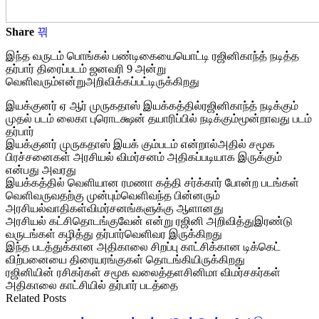
Share
இந்த வருடம் பொங்கல் பண்டிகையையொட்டி ரஜினிகாந்த் நடித்த
தர்பார் திரைப்படம் ஜனவரி 9 அன்று
வெளிவரும்என்றுஅறிவிக்கப்பட்டி
ருக்கிறது
இயக்குனர் ஏ ஆர் முருகதாஸ் இயக்கத்தில்ரஜினிகாந்த் நடிக்கும்
முதல் படம் லைகா புரொடக்ஷன் தயாரிப்பில் நடிக்கும்மூன்றாவது படம்
தர்பார்
இயக்குனர் முருகதாஸ் இயக் கும்படம் என்றால்அதில் சமூக
பிரச்சனைகள் அரசியல் விமர்சனம் அதிகப்படியாக இருக்கும்
என்பது அவரது
இயக்கத்தில் வெளியான ரமணா கத்தி சர்க்கார் போன்ற படங்கள்
வெளிவருவதற்கு முன்பும்வெளிவந்த பின்னரும்
அரசியல்வாதிகள்விமர்சனங்களுக்கு ஆளானது
அரசியல் கட்சிதொடங்குவேன் என்று ரஜினி அறிவித்துஇரண்டு
வருடங்கள் கழித்து தர்பார்வெளிவர இருக்கிறது
இந்த படத்துக்கான அதிகாலை சிறப்பு காட்சிக்கான டிக்கெட்
விற்பனையை திரையரங்குகள் தொடங்கியிருக்கிறது
ரஜினியின் ரசிகர்கள் சமூக வலைத்தளசினிமா விமர்சகர்கள்
அதிகாலை காட்சியில் தர்பார் படத்தை
Related Posts