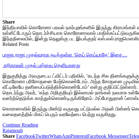
Share
இந்தியாவில் கொரோனா பரவல் நகர்புறங்களில் இருந்து கிராமங்கள் 
உள்ளிட்டோரும் தொடர்ச்சியாக கொரோனாவால் பாதிக்கப்பட்டுவருகின
இந்தநிலையில், இன்று தெலுங்கு பட இயக்குநர் எஸ்.எஸ்.ராஜமௌலிய
Related Posts
பாஜக ராஜா முதல்வராக நடித்துள்ள ‘செய் செய்யாதே’ இசை…
‎ கரிகாலன் முதல் பார்வை தெளியானது
இதுகுறித்து அவருடைய ட்விட்டர் பதிவில், ‘கடந்த சில தினங்களுக்
கொரோனா பரிசோதனை மேற்கொண்டோம். அந்த சோதனை முடிவில் எங்கள
வீட்டிலேயே தனிமைப்படுத்திக்கொண்டோம்’ என்று குறிப்பிட்டுள்ளார்.
தொடர்ந்து அவர், ‘எந்த அறிகுறியும் இல்லாமல் நாங்கள் நலமாக உள
வளர்த்தெடுக்க காத்துக்கொண்டிருக்கிறோம். அப்போதுதான் ப்ளாஸ்மா
கொரானாவில் இருந்து மீண்டு வருவது மட்டுமல்ல அதன் பின்னர் கொ
வலைதளத்தில் மிகப் பெரும் வரவேற்பை பெற்று வருகிறது.
Continue Reading
Rajamouli
Share
Facebook
Twitter
WhatsApp
Pinterest
Facebook Messenger
Tele