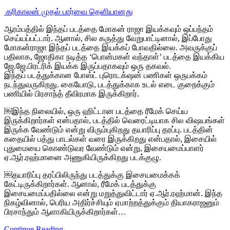
‎ கரிகாலன் முதல் பார்வை தெளியானது
ஆரம்பத்தில் இந்தப் படத்தை மோகன் ராஜா இயக்கவும் ஒப்பந்தம்
செய்யப்பட்டார். ஆனால், சில கருத்து வேறுபாட்டினால், இப்போது
மோகன்ராஜா இந்தப் படத்தை இயக்கப் போவதில்லை. அவருக்குப்
பதிலாக, ஜோதிகா நடித்த ‘பொன்மகள் வந்தாள்’ படத்தை இயக்கிய
ஜே.ஜே.பிரட்ரிக் இயக்க இருப்பதாகவும் ஒரு தகவல்.
இந்தப் படத்துக்கான போஸ்ட் புரொடக்‌ஷன் பணிகள் ஒருபக்கம்
நடந்துவருகிறது. கையோடு, படத்துக்காக உடல் எடை குறைக்கும்
பணியில் பிரசாந்த் தீவிரமாக இருக்கிறார்.
￼இந்த நிலையில், ஒரு ஹிட்டான படத்தை ரீமேக் செய்ய
இருக்கிறார்கள் என்பதால், படத்தில் வெரைட்டியாக சில விஷயங்கள்
இருக்க வேண்டும் என்று விரும்புகிறது தயாரிப்பு தரப்பு. படத்தின்
கதையில் பத்து பாடல்கள் வரை இருக்கிறது என்பதால், இசையில்
புதுமையை கொண்டுவர வேண்டும் என்று, இசையமைப்பாளர்
ஏ.ஆர்.ரஹ்மானை அணுகியிருக்கிறது படக்குழு.
￼தயாரிப்பு தரப்பிலிருந்து படத்துக்கு இசையமைக்கக்
கேட்டிருக்கிறார்கள். ஆனால், ரீமேக் படத்துக்கு
இசையமைப்பதில்லை என்று மறுத்துவிட்டார் ஏ.ஆர்.ரஹ்மான். இந்த
நிகழ்வினால், பெரிய அதிர்ச்சியும் ஏமாற்றத்துக்கும் தியாகராஜனும்
பிரசாந்தும் ஆளாகியிருக்கிறார்கள்…
Continue Reading