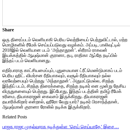
Share
ஒரு திரைப்படம் வெளியாகி பெரிய வெற்றியைப் பெற்றுவிட்டால், மற்ற
மொழிகளில் ரீமேக் செய்யப்படுவது வழக்கம். அப்படி, பாலிவுட்டில்
2018இல் வெளியான படம் ‘அந்தாதூன்’. ஸ்ரீராம் ராகவன்
இயக்கத்தில் ஆயுஷ்மான் குரானா, தபு, ராதிகா ஆப்தே நடிப்பில்
இந்தப் படம் வெளியானது.
எதிர்பாராத காட்சியமைப்பும், புதுமையான ட்ரீட்மெண்டுமாகப் படம்
பெரிய ஹிட். விமர்சன ரீதியாகவும், வசூல் ரீதியாகவும் நல்ல
வரவேற்பையும் பெற்றது ‘அந்தாதூன்’. அதுமட்டுமல்ல, சிறந்த
இந்திப் படம், சிறந்த திரைக்கதை, சிறந்த நடிகர் என மூன்று தேசிய
விருதுகளையும் பெற்றது. இப்போது, இந்தப் படத்தின் தமிழ் ரீமேக்
உரிமை, தியாகராஜன் கைவசம் இருக்கிறது. தியாகராஜன்
தயாரிக்கிறார் என்றால், ஹீரோ வேறு யார்? நடிகர் பிரசாந்த்தான்,
ஆயுஷ்மான் குரானா ரோலில் நடிக்க இருக்கிறார்.
Related Posts
பாஜக ராஜா முதல்வராக நடித்துள்ள ‘செய் செய்யாதே’ இசை…