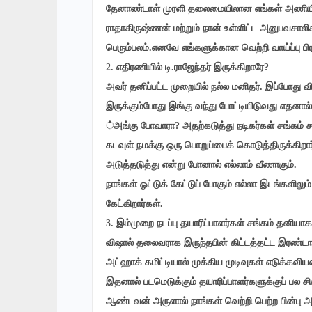
தேனாண்டாள் முரளி தலைமையிலான எங்கள் அணியில
ராதாகிருஷ்ணன் மற்றும் நான் உள்ளிட்ட அனுபவசாலி
பெரும்பலம்.எனவே எங்களுக்கான வெற்றி வாய்ப்பு ப
2. எதிரணியில் டி.ராஜேந்தர் இருக்கிறாரே?
அவர் தனிப்பட்ட முறையில் நல்ல மனிதர். இப்போது 
இருக்கும்போது இங்கு வந்து போட்டியிடுவது எதனால்
்அங்கு போவாரா? அதற்கடுத்து நடிகர்கள் சங்கம் ச
கடவுள் நமக்கு ஒரு பொறுப்பைக் கொடுத்திருக்கிற
அடுத்தடுத்து என்று போனால் எல்லாம் வீணாகும்.
நாங்கள் ஓட்டுக் கேட்டுப் போகும் எல்லா இடங்களிலும
கேட்கிறார்கள்.
3. இம்முறை நடப்பு தயாரிப்பாளர்கள் சங்கம் தனியா
விஷால் தலைவராக இருந்தபின் கிட்டத்தட்ட இரண்டா
அட்ஹாக் கமிட்டியால் முக்கிய முடிவுகள் எடுக்கவிய
இதனால் படமெடுக்கும் தயாரிப்பாளர்களுக்குப் பல 
ஆண்டவன் அருளால் நாங்கள் வெற்றி பெற்ற பின்பு 