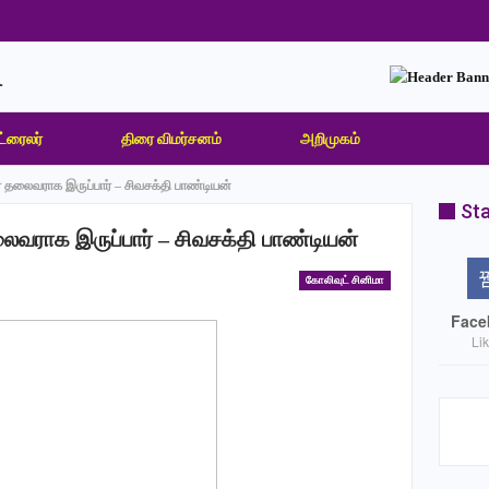
ட்ரைலர்
திரை விமர்சனம்
அறிமுகம்
் தலைவராக இருப்பார் – சிவசக்தி பாண்டியன்
Sta
ைவராக இருப்பார் – சிவசக்தி பாண்டியன்
கோலிவுட் சினிமா
Face
Li