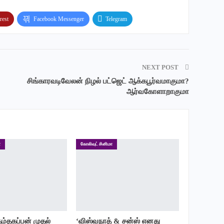
rest
Facebook Messenger
Telegram
NEXT POST
சிங்காரவடிவேலன் நிழல் பட்ஜெட் ஆக்கபூர்வமாகுமா?
ஆர்வகோளாறாகுமா
ா
கோலிவுட் சினிமா
ும்தகப்பன் முதல்
‘விஸ்வநாத் & சன்ஸ் எனது