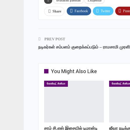
sivasakthi pandian
T.Rajendar
Facebook
Twitter
Pinte
Share
PREV POST
நடிகர்கள் சம்பளம் குறைக்கப்படும் – ராமசாமி முரளி
You Might Also Like
கோலிவுட் சினிமா
கோலிவுட் சினிம
சாம் சி.எஸ் இசையில் டிமான்டி
ஜீவா நடிக்க