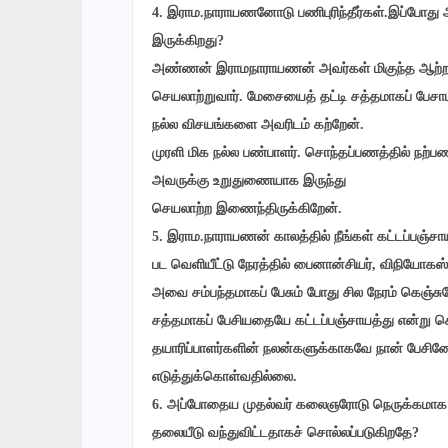
4. இராம.நாராயணனோடு பணிபுரிந்தீர்கள்.இப்போது 
இருக்கிறது?
அண்ணன் இராமநாராயணன் அவர்கள் மிகுந்த ஆற்
செயலாற்றுவார். மேசையைத் தட்டி சத்தமாகப் பேசா
நல்ல விசயங்களை அவரிடம் கற்றேன்.
முரளி மிக நல்ல பண்பாளர். சொந்தப்பணத்தில் நற்பண
அவருக்கு உறுதுணையாக இருந்து
செயலாற்ற இணைந்திருக்கிறேன்.
5. இராம.நாராயணன் காலத்தில் நீங்கள் கட்டப்பஞ்சா
பட வெளியீட்டு நேரத்தில் பைனான்சியர், விநியோகஸ்தர
அவை சம்பந்தமாகப் பேசும் போது சில நேரம் கெஞ்சுவ
சத்தமாகப் பேசியதையே கட்டப்பஞ்சாயத்து என்று சொ
தயாரிப்பாளர்களின் நலன்களுக்காகவே நான் பேசினே
எடுத்துக்கொள்வதில்லை.
6. அப்போதைய முதல்வர் கலைஞரோடு நெருக்கமாக இ
தலையீடு வந்துவிட்டதாகச் சொல்லப்படுகிறதே?