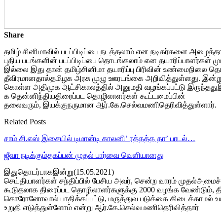
Share
தமிழ் சினிமாவில் படப்பிடிப்பை நடத்தலாம் என நடிகர்களை அழைத்த
புதிய படங்களின் படப்பிடிப்பை தொடங்கலாம் என தயாரிப்பாளர்கள
இல்லை இது தான் தமிழ்சினிமா தயாரிப்பு பிரிவின் உண்மைநிலை தொ
தீவிரமானதால்தமிழக அரசு முழு ஊரடங்கை அறிவித்துள்ளது. இன்று மு
கொள்ள அதிமுக ஆட்சிகாலத்தில் அனுமதி வழங்கப்பட்டு இருந்ததுஇ
க தென்னிந்தியதிரைப்பட தொழிலாளர்கள் கூட்டமைப்பின்
தலைவரும், இயக்குநருமான ஆர்.கே.செல்வமணிதெரிவித்துள்ளா
ர்.
Related Posts
சாம் சி.எஸ் இசையில் டிமான்டி காலனி’ ரத்தத்த தா’ பாடல்…
ஜீவா நடிக்கும்தகப்பன் முதல் பார்வை வெளியானது
இதுதொடர்பாகஇன்று(15.05.2021)
செய்தியாளர்கள் சந்திப்பில் பேசிய அவர், சென்ற வாரம் முதல்
கூடுதலாக திரைப்பட தொழிலாளர்களுக்கு 2000 வழங்க வேண்டும், தி
கொரோனோவால் பாதிக்கப்பட்டு, மருத்துவ படுக்கை கிடைக்காமல் உயிரை
உறுதி எடுத்துள்ளோம் என்று ஆர்.கே.செல்வமணிதெரிவித்தார்