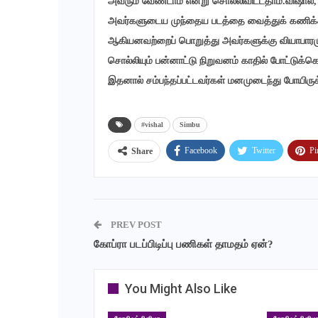
அவரும் வேண்டாம் என்று சொல்லிவிட்டதாம்.விஷால், ச
அவர்களுடைய முந்தைய படத்தை வைத்துக் கணிக்கவ
ஆகியனவற்றைப் பொறுத்து அவர்களுக்கு வியாபாரமும் 
சொல்லியும் பன்னாட்டு நிறுவனம் காதில் போட்டுக்
இதனால் சம்பந்தப்பட்டவர்கள் மனமுடைந்து போயிருக
#vishal
Simbu
Facebook
Twitter
Pi
Share
PREV POST
கோப்ரா படப்பிடிப்பு பணிகள் தாமதம் ஏன்?
You Might Also Like