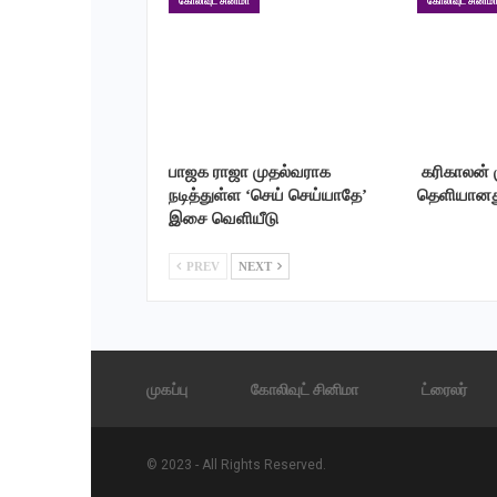
கோலிவுட் சினிமா
கோலிவுட் சினிம
பாஜக ராஜா முதல்வராக
‎ கரிகாலன்
நடித்துள்ள ‘செய் செய்யாதே’
தெளியானத
இசை வெளியீடு
PREV
NEXT
முகப்பு
கோலிவுட் சினிமா
ட்ரைலர்
© 2023 - All Rights Reserved.