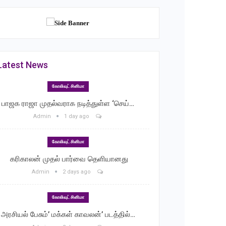
Latest News
கோலிவுட் சினிமா
பாஜக ராஜா முதல்வராக நடித்துள்ள ‘செய்…
Admin
1 day ago
கோலிவுட் சினிமா
‎ கரிகாலன் முதல் பார்வை தெளியானது
Admin
2 days ago
கோலிவுட் சினிமா
அரசியல் பேசும்’ மக்கள் காவலன்’ படத்தில்…