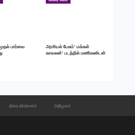
ா
கோலிவுட் சினிமா
 முதல் பார்வை
அரசியல் பேசும்’ மக்கள்
ு
காவலன்’ படத்தில் மணிகண்டன்
திரை விமர்சனம்
அறிமுகம்