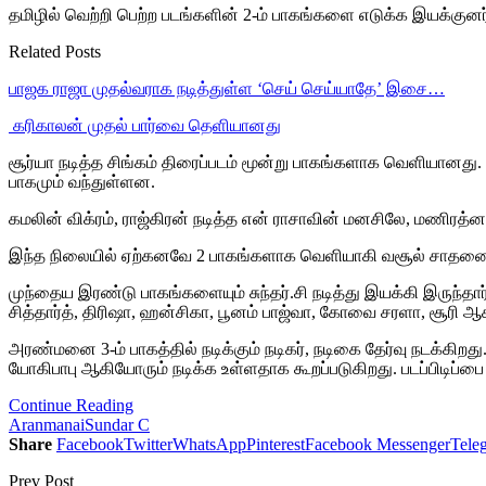
தமிழில் வெற்றி பெற்ற படங்களின் 2-ம் பாகங்களை எடுக்க இயக்குனர்
Related Posts
பாஜக ராஜா முதல்வராக நடித்துள்ள ‘செய் செய்யாதே’ இசை…
‎ கரிகாலன் முதல் பார்வை தெளியானது
சூர்யா நடித்த சிங்கம் திரைப்படம் மூன்று பாகங்களாக வெளியான
பாகமும் வந்துள்ளன.
கமலின் விக்ரம், ராஜ்கிரன் நடித்த என் ராசாவின் மனசிலே, மணிரத்ன
இந்த நிலையில் ஏற்கனவே 2 பாகங்களாக வெளியாகி வசூல் சாதனை ந
முந்தைய இரண்டு பாகங்களையும் சுந்தர்.சி நடித்து இயக்கி இருந்
சித்தார்த், திரிஷா, ஹன்சிகா, பூனம் பாஜ்வா, கோவை சரளா, சூரி ஆக
அரண்மனை 3-ம் பாகத்தில் நடிக்கும் நடிகர், நடிகை தேர்வு நடக்கி
யோகிபாபு ஆகியோரும் நடிக்க உள்ளதாக கூறப்படுகிறது. படப்பிடிப்பை 
Continue Reading
Aranmanai
Sundar C
Share
Facebook
Twitter
WhatsApp
Pinterest
Facebook Messenger
Tele
Prev Post