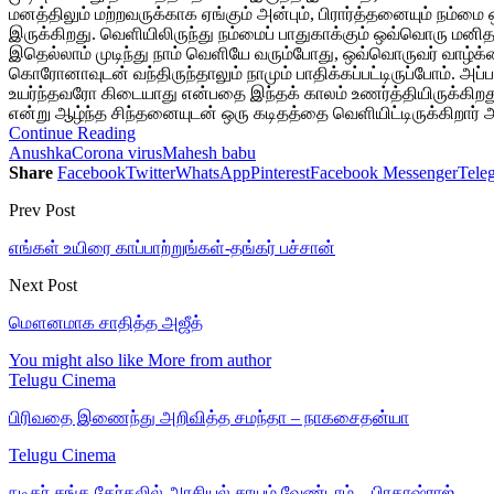
மனத்திலும் மற்றவருக்காக ஏங்கும் அன்பும், பிரார்த்தனையும் ந
இருக்கிறது. வெளியிலிருந்து நம்மைப் பாதுகாக்கும் ஒவ்வொரு மனித
இதெல்லாம் முடிந்து நாம் வெளியே வரும்போது, ஒவ்வொருவர் வாழ்க்கை
கொரோனாவுடன் வந்திருந்தாலும் நாமும் பாதிக்கப்பட்டிருப்போம். அப்
உயர்ந்தவரோ கிடையாது என்பதை இந்தக் காலம் உணர்த்தியிருக்கிற
என்று ஆழ்ந்த சிந்தனையுடன் ஒரு கடிதத்தை வெளியிட்டிருக்கிறார் 
Continue Reading
Anushka
Corona virus
Mahesh babu
Share
Facebook
Twitter
WhatsApp
Pinterest
Facebook Messenger
Tele
Prev Post
எங்கள் உயிரை காப்பாற்றுங்கள்-தங்கர் பச்சான்
Next Post
மௌனமாக சாதித்த அஜீத்
You might also like
More from author
Telugu Cinema
பிரிவதை இணைந்து அறிவித்த சமந்தா – நாகசைதன்யா
Telugu Cinema
நடிகர் சங்க தேர்தலில் அரசியல் சாயம் வேண்டாம் – பிரகாஷ்ராஜ்