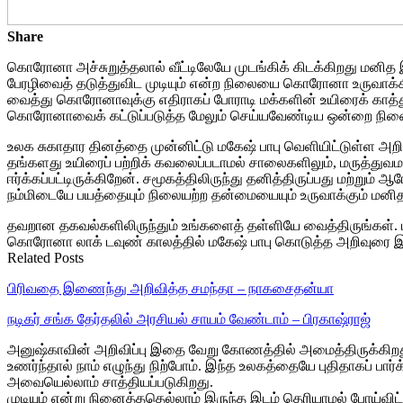
Share
கொரோனா அச்சுறுத்தலால் வீட்டிலேயே முடங்கிக் கிடக்கிறது மனி
பேரழிவைத் தடுத்துவிட முடியும் என்ற நிலையை கொரோனா உருவாக்க
வைத்து கொரோனாவுக்கு எதிராகப் போராடி மக்களின் உயிரைக் காத்து வ
கொரோனாவைக் கட்டுப்படுத்த மேலும் செய்யவேண்டிய ஒன்றை நினைவுகூர
உலக சுகாதார தினத்தை முன்னிட்டு மகேஷ் பாபு வெளியிட்டுள்ள அறிவ
தங்களது உயிரைப் பற்றிக் கவலைப்படாமல் சாலைகளிலும், மருத்த
ஈர்க்கப்பட்டிருக்கிறேன். சமூகத்திலிருந்து தனித்திருப்பது மற்ற
நம்மிடையே பயத்தையும் நிலையற்ற தன்மையையும் உருவாக்கும் மனிதர்
தவறான தகவல்களிலிருந்தும் உங்களைத் தள்ளியே வைத்திருங்கள். பாசி
கொரோனா லாக் டவுண் காலத்தில் மகேஷ் பாபு கொடுத்த அறிவுரை இப்
Related Posts
பிரிவதை இணைந்து அறிவித்த சமந்தா – நாகசைதன்யா
நடிகர் சங்க தேர்தலில் அரசியல் சாயம் வேண்டாம் – பிரகாஷ்ராஜ்
அனுஷ்காவின் அறிவிப்பு இதை வேறு கோணத்தில் அமைத்திருக்கிறது.அன
உணர்ந்தால் நாம் எழுந்து நிற்போம். இந்த உலகத்தையே புதிதாகப் 
அவையெல்லாம் சாத்தியப்படுகிறது.
முடியும் என்று நினைத்ததெல்லாம் இருந்த இடம் தெரியாமல் போய்விட்