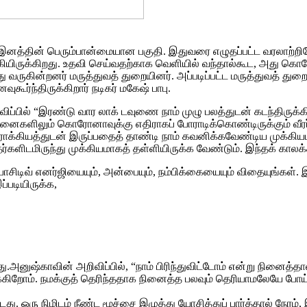
த இனத்தின் பெரும்பான்மையான பகுதி. இதுவரை எழுதப்பட்ட வரலாற்ற
ியிருக்கிறது. உதவி செய்வதற்காக வெளியில் வந்தால்கூட, அது கொ
ருகின்றனர் மருத்துவத் துறையினர். அப்படிப்பட்ட மருத்துவத் துறைய
்ந்திருக்கிறார் நடிகர் மகேஷ் பாபு.
ிப்பில் “இரண்டு வார லாக் டவுணை நாம் முழு பலத்துடன் கடந்திருக்
ுவமனைகளிலும் கொரோனாவுக்கு எதிராகப் போராடிக்கொண்டிருக்கும் 
ும் ஆரோக்கியத்துடன் இருப்பதைத் தாண்டி நாம் கவனிக்கவேண்டிய முக்க
களிடமிருந்து முக்கியமாகத் தள்ளியிருக்க வேண்டும். இந்தக் காலக்க
டிவ் எனர்ஜியையும், அன்பையும், நம்பிக்கையையும் விதையுங்கள். இந்த
படியிருக்க,
ுஷ்காவின் அறிவிப்பில், “நாம் பிரிந்துவிட்டோம் என்று நினைத்தால்
பார்க்கிறோம். நமக்குத் தெரிந்ததாக நினைத்த பலவும் தெரியாமலேயே 
டது. ஒரு நிமிடம் நீண்ட மூச்சை இழுத்து யோசித்துப் பார்த்தால் நேர