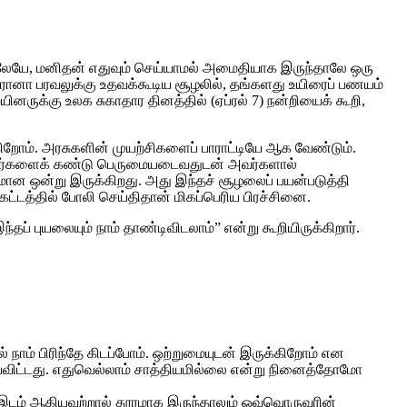
ிலேயே, மனிதன் எதுவும் செய்யாமல் அமைதியாக இருந்தாலே ஒரு
ரோனா பரவலுக்கு உதவக்கூடிய சூழலில், தங்களது உயிரைப் பணயம்
ினருக்கு உலக சுகாதார தினத்தில் (ஏப்ரல் 7) நன்றியைக் கூறி,
கிறோம். அரசுகளின் முயற்சிகளைப் பாராட்டியே ஆக வேண்டும்.
வீரர்களைக் கண்டு பெருமையடைவதுடன் அவர்களால்
ியமான ஒன்று இருக்கிறது. அது இந்தச் சூழலைப் பயன்படுத்தி
ட்டத்தில் போலி செய்திதான் மிகப்பெரிய பிரச்சினை.
ப் புயலையும் நாம் தாண்டிவிடலாம்” என்று கூறியிருக்கிறார்.
 நாம் பிரிந்தே கிடப்போம். ஒற்றுமையுடன் இருக்கிறோம் என
போய்விட்டது. எதுவெல்லாம் சாத்தியமில்லை என்று நினைத்தோமோ
ம், இடம் ஆகியவற்றால் தூரமாக இருந்தாலும் ஒவ்வொருவரின்