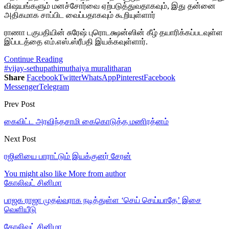
விஷயங்களும் மனச்சோர்வை ஏற்படுத்துவதாகவும், இது தன்னை
அதிகமாக சாப்பிட வைப்பதாகவும் கூறியுள்ளார்
ராணா டகுபதியின் சுரேஷ் புரொடக்ஷன்ஸின் கீழ் தயாரிக்கப்படவுள்ள
இப்படத்தை எம்.எஸ்.ஸ்ரீபதி இயக்கவுள்ளார்.
Continue Reading
#vijay-sethupathi
muthaiya muralitharan
Share
Facebook
Twitter
WhatsApp
Pinterest
Facebook
Messenger
Telegram
Prev Post
கைவிட்ட அரவிந்தசாமி கைகொடுத்த மணிரத்னம்
Next Post
ரஜினியை பாராட்டும் இயக்குனர் சேரன்
You might also like
More from author
கோலிவுட் சினிமா
பாஜக ராஜா முதல்வராக நடித்துள்ள ‘செய் செய்யாதே’ இசை
வெளியீடு
கோலிவுட் சினிமா