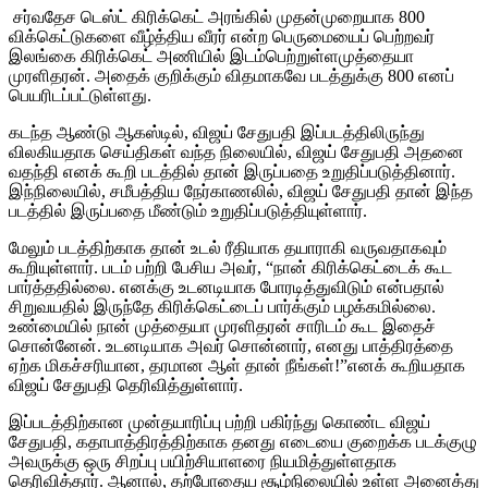
சர்வதேச டெஸ்ட் கிரிக்கெட் அரங்கில் முதன்முறையாக 800
விக்கெட்டுகளை வீழ்த்திய வீரர் என்ற பெருமையைப் பெற்றவர்
இலங்கை கிரிக்கெட் அணியில் இடம்பெற்றுள்ளமுத்தையா
முரளிதரன். அதைக் குறிக்கும் விதமாகவே படத்துக்கு 800 எனப்
பெயரிடப்பட்டுள்ளது.
கடந்த ஆண்டு ஆகஸ்டில், விஜய் சேதுபதி இப்படத்திலிருந்து
விலகியதாக செய்திகள் வந்த நிலையில், விஜய் சேதுபதி அதனை
வதந்தி எனக் கூறி படத்தில் தான் இருப்பதை உறுதிப்படுத்தினார்.
இந்நிலையில், சமீபத்திய நேர்காணலில், விஜய் சேதுபதி தான் இந்த
படத்தில் இருப்பதை மீண்டும் உறுதிப்படுத்தியுள்ளார்.
மேலும் படத்திற்காக தான் உடல் ரீதியாக தயாராகி வருவதாகவும்
கூறியுள்ளார். படம் பற்றி பேசிய அவர், “நான் கிரிக்கெட்டைக் கூட
பார்த்ததில்லை. எனக்கு உடனடியாக போரடித்துவிடும் என்பதால்
சிறுவயதில் இருந்தே கிரிக்கெட்டைப் பார்க்கும் பழக்கமில்லை.
உண்மையில் நான் முத்தையா முரளிதரன் சாரிடம் கூட இதைச்
சொன்னேன். உடனடியாக அவர் சொன்னார், எனது பாத்திரத்தை
ஏற்க மிகச்சரியான, தரமான ஆள் தான் நீங்கள்!”எனக் கூறியதாக
விஜய் சேதுபதி தெரிவித்துள்ளார்.
இப்படத்திற்கான முன்தயாரிப்பு பற்றி பகிர்ந்து கொண்ட விஜய்
சேதுபதி, கதாபாத்திரத்திற்காக தனது எடையை குறைக்க படக்குழு
அவருக்கு ஒரு சிறப்பு பயிற்சியாளரை நியமித்துள்ளதாக
தெரிவித்தார். ஆனால், தற்போதைய சூழ்நிலையில் உள்ள அனைத்து