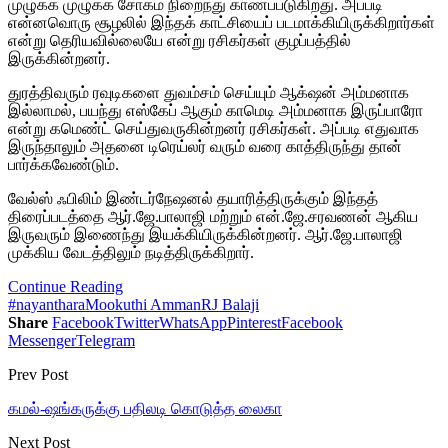
முழுக்க முழுக்க சோகம் நிறைந்து காணப்படுகிறது. அப்படி
என்னவொரு சூழலில் இந்தக் காட்சியைப் படமாக்கியிருக்கிறார்கள்
என்று தெரியவில்லையே என்று ரசிகர்கள் குழப்பத்தில்
இருக்கின்றனர்.
துரத்திவரும் ரவுடிகளை துவம்சம் செய்யும் ஆக்‌ஷன் அம்மனாக
இல்லாமல், பயந்து எஸ்கேப் ஆகும் காமெடி அம்மனாக இருப்பாரோ
என்று கமெண்ட் செய்துவருகின்றனர் ரசிகர்கள். அப்படி எதுவாக
இருந்தாலும் அதனை டிரெய்லர் வரும் வரை காத்திருந்து தான்
பார்க்கவேண்டும்.
வேல்ஸ் ஃபிலிம் இண்டர்நேஷனல் தயாரித்திருக்கும் இந்தத்
திரைப்படத்தை ஆர்.ஜே.பாலாஜி மற்றும் என்.ஜே.சரவணன் ஆகிய
இருவரும் இணைந்து இயக்கியிருக்கின்றனர். ஆர்.ஜே.பாலாஜி
முக்கிய வேடத்திலும் நடித்திருக்கிறார்.
Continue Reading
#nayanthara
Mookuthi Amman
RJ Balaji
Share
Facebook
Twitter
WhatsApp
Pinterest
Facebook
Messenger
Telegram
Prev Post
கமல்-ஷங்கருக்கு பதிலடி கொடுத்த லைகா
Next Post