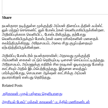
Share
நயன்தாரா நடித்துள்ள மூக்குத்தி அம்மன் திரைப்படத்தின் ஃபர்ஸ்ட்
லுக் மற்றும் செகெண்ட் லுக் போஸ்டர்கள் வெளியாகியிருக்கின்றன.
அறிவிப்புக்காக வெளியிட்ட போஸ்டரிலிருந்து, தற்போது
வெளியாகியிருக்கும் போஸ்டர்கள் வரை ரசிகர்களின் மனதைக்
கவர்ந்திருக்கிறது. அதேசமயம், அவை சிறு குழப்பத்தையும்
ஏற்படுத்தியிருக்கின்றன.
அறிவிப்பு போஸ்டரில் நயன்தாராவின்; அதாவது மூக்குத்தி
அம்மனின் கைகள் மட்டும் தெரியும்படி டிசைன் செய்யப்பட்டிருந்தது.
அதேசமயம், அம்மனுக்கு எதிரில் சில ரவுடிகள் ஓடிவருவது போன்ற
காட்சியும் அதில் இடம்பெற்றிருந்தது. இதனை வைத்துப்
பார்க்கும்போது, செமயான ஆக்‌ஷன் காட்சிக்கு அம்மன்
தயாராகிறார் என்பது தெரிந்தது.
Related Posts
‎ கரிகாலன் முதல் பார்வை தெளியானது
அரசியல் பேசும்’ மக்கள் காவலன்’ படத்தில் மணிகண்டன்