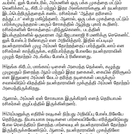
ஃபர்ஸ்ட் லுக் போஸ்டரில், அம்மனின் ஒரு பக்க முகத்தை மட்டும்
வெளிக்காட்டி, கிரீடம் மற்றும் இதர அலங்காரங்களுடன் நயன்தாரா
இடம்பெற்றிருந்ததைக் கண்ட ரசிகர்கள் ‘ஆத்தா தரிசனம்
தந்துட்டா’ என்று மகிழ்ந்தனர். ஆனால், ஒரு பக்க முகத்தை மட்டும்
பார்க்கமுடிந்ததால் பலரும் சோகத்தில் ஆழ்ந்து புகார் கூறினர்.
ரசிகர்களின் சோகத்தைப் புரிந்துகொண்ட படத்தின்
இயக்குநர்களில் ஒருவரான ஆர்.ஜே.பாலாஜி 8 மணிக்கு செகெண்ட்
லுக் போஸ்டர் ரிலீஸாகும் என அறிவித்தார். இதில் எப்படியும்
நயன்தாராவின் முழு அம்மன் தோற்றத்தைப் பார்த்துவிடலாம் என
ரசிகர்கள் காத்திருக்க, எதிர்பார்த்தது போலவே நயன்தாராவின்
முழுத் தோற்றம் அடங்கிய போஸ்டர் ரிலீஸானது.
￼தங்க கிரீடம், மாங்காய் டிசைன் அமைந்த நெக்லஸ், கழுத்து
முழுவதும் நிறைந்த ஆரம் மற்றும் இதர நகைகள், கையில் திரிசூலம்
என இதுவரை அம்மன் வேடம் தரித்த நடிகைகள் பலருக்கும்
சவால்விடும் விதத்தில் நயன்தாராவின் மூக்குத்தி அம்மன் தோற்றம்
அமைந்திருக்கிறது.
ஆனால், அம்மன் ஏன் சோகமாக இருக்கிறார் எனத் தெரியாமல்
ரசிகர்கள் குழப்பத்தில் இருக்கின்றனர்.
￼அம்மனுக்கு எதிரில் ரவுடிகள் நிற்பது அறிவிப்பு போஸ்டரிலேயே
தெரிந்தது. நியாயமாக ரவுடிகளை பார்வையிலேயே எரித்துவிடுவது
போல ரௌத்திரம் நிறைந்த பார்வையுடன் நயன்தாராவின் தோற்றம்
இருந்திருக்கவேண்டும். ஆனால், நயன்தாராவின் முகத்திலோ