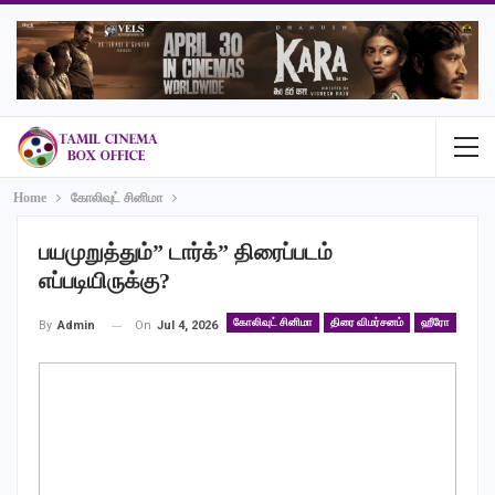
Home
கோலிவுட் சினிமா
பயமுறுத்தும்” டார்க்” திரைப்படம்
எப்படியிருக்கு?
கோலிவுட் சினிமா
திரை விமர்சனம்
ஹீரோ
On
Jul 4, 2026
By
Admin