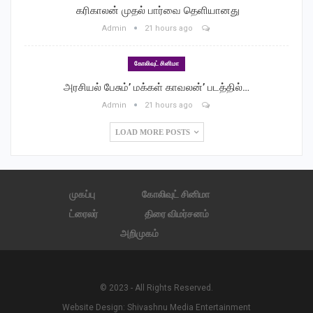
‎ கரிகாலன் முதல் பார்வை தெளியானது
Admin
21 hours ago
கோலிவுட் சினிமா
அரசியல் பேசும்’ மக்கள் காவலன்’ படத்தில்…
Admin
21 hours ago
LOAD MORE POSTS
முகப்பு
கோலிவுட் சினிமா
ட்ரைலர்
திரை விமர்சனம்
அறிமுகம்
© 2023 - All Rights Reserved.
Website Design:
Shivashnu Media Entertainment