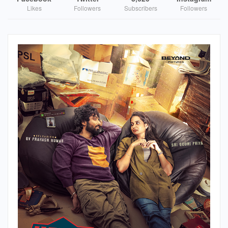
படத்தொகுப்பு செய்திருக்கும் கதிரேஷ் அழகேசன்
Likes
Followers
Subscribers
Followers
முதல்பாதியை கனகச்சிதமாகச் செய்துவிட்டார்.ஒப்பீட்டளவில்
இரண்டாம்பாதி பலவீனமாக இருக்கிறது.
கலைஇயக்குநர் சண்முகராஜா,சண்டைப்பயிற்சி இயக்குநர்
நைஃப் நரேன்,நடனஇயக்குநர் சதீஷ் ஆகியோர் நாயகன்
அஜய்கார்த்திக்குக்கு பக்கபலமாக இருக்கின்றனர்.
இயக்குநர் கணேஷ் கே.பாபு கதை எழுதியுள்ளார்.ஒரு சின்னப்
புள்ளியை வைத்து பெரிய கோலம் போடும் கலை அவருக்குக்
கைவந்திருக்கிறது.
அறிமுக இயக்குநர் கல்யாண் கே.ஜெகன்இயக்கியிருக்கிறார்.
திகில் படத்தை திகில் படமாகவே கொடுத்து
திகிலூட்டியிருக்கிறார்.