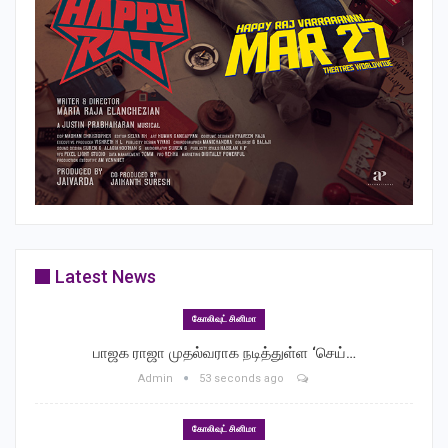
Latest News
கோலிவுட் சினிமா
பாஜக ராஜா முதல்வராக நடித்துள்ள ‘செய்…
Admin
53 seconds ago
கோலிவுட் சினிமா