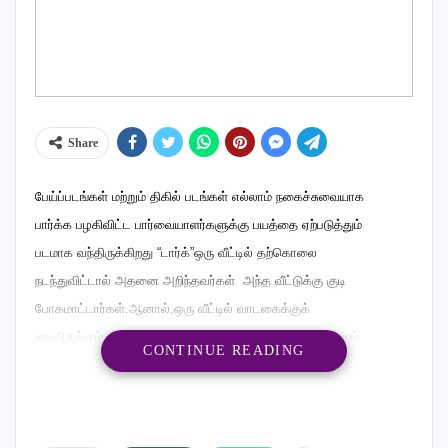
Share
பேய்ப்படங்கள் மற்றும் திகில் படங்கள் எல்லாம் நகைச்சுவையாக
பார்க்க பழகிவிட்ட பார்வையாளர்களுக்கு பயத்தை ஏற்படுத்தும்
படமாக வந்திருக்கிறது “டார்க்”ஒரு வீட்டில் தற்கொலை
நடந்துவிட்டால் அதனை அறிந்தவர்கள் அந்த வீட்டுக்கு குடி
போகமாட்டார்கள்.ஆனால்,ஒரு வீட்டில் வாடகைக்குக்
குடியிருக்கும் மூன்று இளைஞர்களில் ஒருவர்,மற்ற இருவரையும்
CONTINUE READING
கொடூரமாக கொலை செய்துவிட்டு, அவரும் தற்கொலை செய்து
கொள்கிறார்.இதற்குப் பிறகு அந்த வீட்டுக்கு யாரும் வாடகைக்கு
வரவில்லை. குறைந்த வாடகை என்பதால், அந்தவீடு பற்றிய