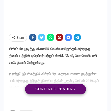
Share
விக்ரம் பிரபு நடித்து விரைவில் வெளிவரவிருக்கும் அசுரகுரு
திரைப்படத்தின் டிரெய்லர் மற்றும் ஸ்னீக் பீக் வீடியோ வெளியாகி
வரவேற்பைப் பெற்றுள்ளது.
ஏ.ராஜ்தீப் இயக்கத்தில் விக்ரம் பிரபு கதாநாயகனாக நடித்துள்ள
படம் அசுரகுரு. இந்தத் திரைப்படத்தின் முதல் டிரெய்லர் 2019ஆம்
ஆண்டு ஜூலை மாதம் வெளியானது. ‘ரயில் பெட்டியின்
CONTINUE READING
மேற்கூரையில் துளையிட்டு கோடிக்கணக்கான பணத்தை ஒருவர்
கொள்ளையடித்தார்’ என்பதாகத் தொடங்கும் அந்த டிரெய்லர்
ரசிகர்கள் மத்தியில் கவனம் ஈர்த்தது.