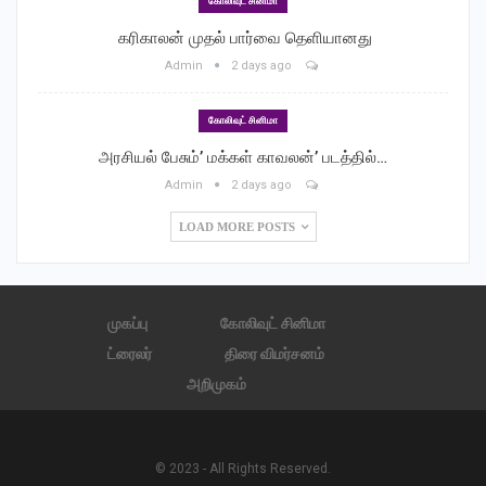
கோலிவுட் சினிமா
‎ கரிகாலன் முதல் பார்வை தெளியானது
Admin
2 days ago
கோலிவுட் சினிமா
அரசியல் பேசும்’ மக்கள் காவலன்’ படத்தில்…
Admin
2 days ago
LOAD MORE POSTS
முகப்பு
கோலிவுட் சினிமா
ட்ரைலர்
திரை விமர்சனம்
அறிமுகம்
© 2023 - All Rights Reserved.