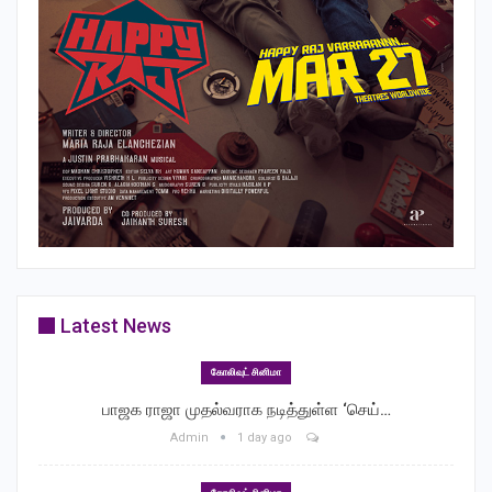
Latest News
கோலிவுட் சினிமா
பாஜக ராஜா முதல்வராக நடித்துள்ள ‘செய்…
Admin
1 day ago